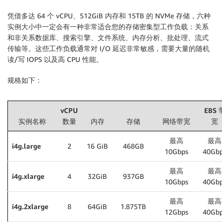
凭借多达 64 个 vCPU、512GiB 内存和 15TB 的 NVMe 存储，六种
实例大小中一定会有一种非常适合您的存储密集型工作负载：关系
和非关系数据库、搜索引擎、文件系统、内存分析、批处理、流式
传输等。这些工作负载通常对 I/O 延迟非常敏感，需要大量的随机
读/写 IOPS 以及高 CPU 性能。
规格如下：
vCPU
EBS 
实例名称
数量
内存
存储
网络带宽
宽
最高
最高
i4g.large
2
16 GiB
468GB
10Gbps
40Gb
最高
最高
i4g.xlarge
4
32GiB
937GB
10Gbps
40Gb
最高
最高
i4g.2xlarge
8
64GiB
1.875TB
12Gbps
40Gb