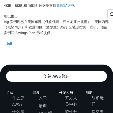
4KiB、8KiB 和 16KiB 数据块支持
撕裂写防护
。
现已推出
I4g 实例现已在美国东部（俄亥俄州、弗吉尼亚州北部）、美国西部
（俄勒冈州）和欧洲地区（爱尔兰）AWS 区域以按需、竞价、预留
实例和 Savings Plan 形式提供。
–
Jeff
；
创建 AWS 账户
了解
资源
开发人员
帮助
什么是
入门
开发人
联系我
AWS？
员中心
们
培训
什么是
软件开
提交支