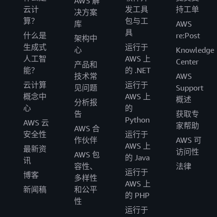
AWS 解
云计
发工具
持工单
决方案
算？
包与工
库
AWS
具
什么是
re:Post
架构中
生成式
运行于
心
Knowledge
人工智
AWS 上
Center
产品和
能？
的 .NET
技术常
AWS
云计算
运行于
见问题
Support
概念中
AWS 上
概述
分析报
心
的
告
获取专
Python
AWS 云
家帮助
AWS 合
安全性
运行于
作伙伴
AWS 可
AWS 上
最新资
访问性
AWS 包
的 Java
讯
容性、
法律
运行于
博客
多样性
AWS 上
新闻稿
和公平
的 PHP
性
运行于