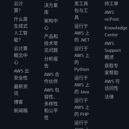
云计
发工具
持工单
决方案
算？
包与工
库
AWS
具
什么是
re:Post
架构中
生成式
运行于
心
Knowledge
人工智
AWS 上
Center
产品和
能？
的 .NET
技术常
AWS
云计算
运行于
见问题
Support
概念中
AWS 上
概述
分析报
心
的
告
获取专
Python
AWS 云
家帮助
AWS 合
安全性
运行于
作伙伴
AWS 可
AWS 上
最新资
访问性
AWS 包
的 Java
讯
容性、
法律
运行于
博客
多样性
AWS 上
新闻稿
和公平
的 PHP
性
运行于