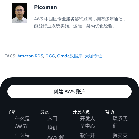
Picoman
AWS 中国区专业服务咨询顾问，拥有多年通信，
能源行业系统实施、运维、架构优化经验。
TAGS:
Amazon RDS
,
OGG
,
Oracle数据库
,
大咖专栏
创建 AWS 账户
了解
资源
开发人员
帮助
什么是
入门
开发人
联系我
AWS？
员中心
们
培训
什么是
软件开
提交支
AWS 解