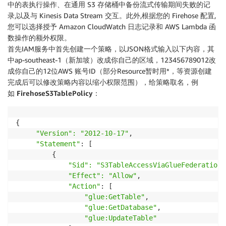
中的表执行操作、在通用 S3 存储桶中备份流式传输期间失败的记
录,以及与 Kinesis Data Stream 交互。此外,根据您的 Firehose 配置,
您可以选择授予 Amazon CloudWatch 日志记录和 AWS Lambda 函
数操作的额外权限。
首先IAM服务中首先创建一个策略，以JSON格式输入以下内容，其
中ap-southeast-1（新加坡）改成你自己的区域，123456789012改
成你自己的12位AWS 账号ID（部分Resource暂时用*，等资源创建
完成后可以修改策略内容以缩小权限范围），给策略取名，例
如
FirehoseS3TablePolicy
：
{

"Version": "2012-10-17"
,

"Statement"
: [

         {

"Sid": "S3TableAccessViaGlueFederation"
"Effect": "Allow"
,

"Action"
: [

"glue:GetTable"
,

"glue:GetDatabase"
,

"glue:UpdateTable"