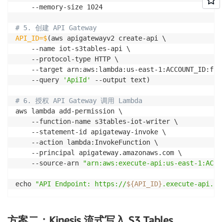
    --memory-size 1024

# 5. 创建 API Gateway
API_ID=$
(aws apigatewayv2 create-api \

    --name iot-s3tables-api \

    --protocol-type HTTP \

    --target arn:aws:lambda:us-east-1:ACCOUNT_ID:fun
    --query 
'ApiId'
 --output text)

# 6. 授权 API Gateway 调用 Lambda
aws lambda add-permission \

    --function-name s3tables-iot-writer \

    --statement-id apigateway-invoke \

    --action lambda:InvokeFunction \

    --principal apigateway.amazonaws.com \

    --source-arn 
"arn:aws:execute-api:us-east-1:ACCO
echo 
"API Endpoint: https://
${API_ID}
.execute-api.us
方案二：Kinesis 流式写入 S3 Tables