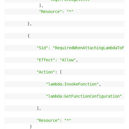
             ],

"Resource": "*"
        },

        {

"Sid": "RequiredWhenAttachingLambdaToFir
"Effect": "Allow"
,

"Action"
: [

"lambda:InvokeFunction"
,

"lambda:GetFunctionConfiguration"
            ],

"Resource": "*"
         }
