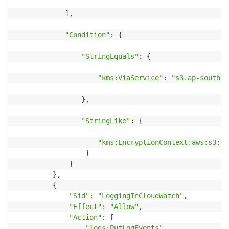
            ],

"Condition"
: {

"StringEquals"
: {

"kms:ViaService": "s3.ap-southea
                },

"StringLike"
: {

"kms:EncryptionContext:aws:s3:ar
                 }

             }

         },

         {

"Sid": "LoggingInCloudWatch"
,

"Effect": "Allow"
,

"Action"
: [

"logs:PutLogEvents"