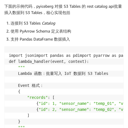
下面的示例代码，pyiceberg 对接 S3 Tables 的 rest catalog api批量
插入数据到 S3 Tables，核心实现包括
连接到 S3 Tables
Catalog
使用 PyArrow Schema 定义表结构
支持 Pandas DataFrame 数据插入
import jsonimport pandas as pdimport pyarrow as pafr
def lambda_handler(event, context):

"""
    Lambda 函数：批量写入 IoT 数据到 S3 Tables

    Event 格式：

    {

"records"
: [

            {
"id": 1, "sensor_name": "temp_01", "val
            {
"id": 2, "sensor_name": "temp_02", "val
        ]

    }

"""