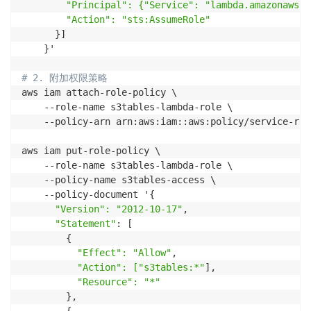
"Principal": {"Service": "lambda.amazonaws.c
"Action": "sts:AssumeRole"
      }]

    }'

# 2. 附加权限策略
aws iam attach-role-policy \

    --role-name s3tables-lambda-role \

    --policy-arn arn:aws:iam::aws:policy/service-rol
aws iam put-role-policy \

    --role-name s3tables-lambda-role \

    --policy-name s3tables-access \

    --policy-document '{

"Version": "2012-10-17"
,

"Statement"
: [

        {

"Effect": "Allow"
,

"Action": ["s3tables:*"
],

"Resource": "*"
        },
