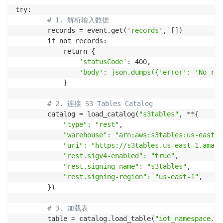
try:

# 1. 解析输入数据
        records = event.get(
'records'
, [])

        if not records:

            return {

'statusCode'
: 400,

'body': json.dumps({'error': 'No rec
            }

# 2. 连接 S3 Tables Catalog
        catalog = load_catalog(
"s3tables"
, **{

"type": "rest"
,

"warehouse": "arn:aws:s3tables:us-east-1
"uri": "https://s3tables.us-east-1.amazo
"rest.sigv4-enabled": "true"
,

"rest.signing-name": "s3tables"
,

"rest.signing-region": "us-east-1"
,

        })

# 3. 加载表
        table = catalog.load_table(
"iot_namespace.se