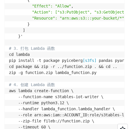
        {

"Effect": "Allow"
,

"Action": ["s3:PutObject", "s3:GetObject"
]
"Resource": "arn:aws:s3:::your-bucket/*"
        }

      ]

    }'

# 3. 打包 Lambda 函数
cd lambda

pip install -t package pyiceberg
[s3fs]
 pandas pyarrow
cd package && zip -r ../function.zip . && cd ..

zip -g function.zip lambda_function.py

# 4. 创建 Lambda 函数
aws lambda create-function \

    --function-name s3tables-iot-writer \

    --runtime python3.12 \

    --handler lambda_function.lambda_handler \

    --role arn:aws:iam::ACCOUNT_ID:role/s3tables-lam
    --zip-file fileb://function.zip \

    --timeout 60 \
