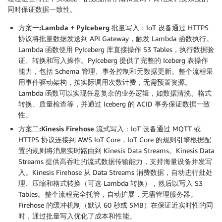
同时保证数据一致性。
方案一:Lambda + PyIceberg
批量写入
：IoT 设备通过 HTTPS
协议将批量数据发送到 API Gateway，触发 Lambda 函数执行。
Lambda 函数使用 PyIceberg 库直接操作 S3 Tables，执行数据验
证、转换和写入操作。PyIceberg 提供了完整的 Iceberg 表操作
能力，包括 Schema 管理、事务控制和元数据更新。整个流程采
用事件驱动架构，按实际调用次数计费，无需预置资源。
Lambda 函数可以实现任意复杂的业务逻辑，如数据清洗、格式
转换、质量检查等，并通过 Iceberg 的 ACID 事务保证数据一致
性。
方案二:Kinesis Firehose
流式写入
：IoT 设备通过 MQTT 或
HTTPS 协议连接到 AWS IoT Core，IoT Core 的规则引擎根据配
置的规则将消息实时路由到 Kinesis Data Streams。Kinesis Data
Streams 提供高吞吐的流式数据传输能力，支持海量设备并发写
入。Kinesis Firehose 从 Data Streams 消费数据，自动进行批处
理、压缩和格式转换（可选 Lambda 转换），然后以写入 S3
Tables。整个流程完全托管，自动扩展，无需管理服务器。
Firehose 的缓冲机制（默认 60 秒或 5MB）在保证近实时性的同
时，通过批量写入优化了成本和性能。