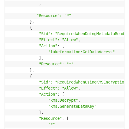
            ],

"Resource": "*"
         },

         {

"Sid": "RequiredWhenDoingMetadataReadsA
"Effect": "Allow"
,

"Action"
: [

"lakeformation:GetDataAccess"
             ],

"Resource": "*"
         },

         {

"Sid": "RequiredWhenUsingKMSEncryptionF
"Effect": "Allow"
,

"Action"
: [

"kms:Decrypt"
,

"kms:GenerateDataKey"
             ],

"Resource"
: [

"*"