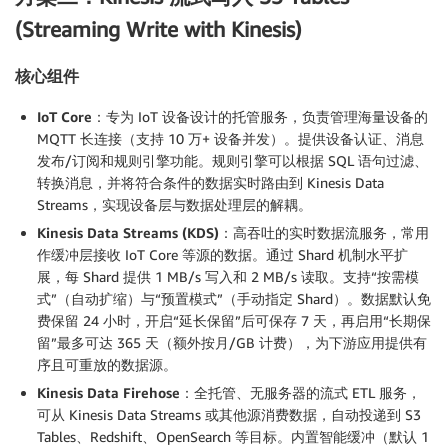
(Streaming Write with Kinesis)
核心组件
IoT Core
：专为 IoT 设备设计的托管服务，负责管理海量设备的
MQTT 长连接（支持 10 万+ 设备并发）。提供设备认证、消息
发布/订阅和规则引擎功能。规则引擎可以根据 SQL 语句过滤、
转换消息，并将符合条件的数据实时路由到 Kinesis Data
Streams，实现设备层与数据处理层的解耦。
Kinesis Data Streams (KDS)
：高吞吐的实时数据流服务，常用
作缓冲层接收 IoT Core 等源的数据。通过 Shard 机制水平扩
展，每 Shard 提供 1 MB/s 写入和 2 MB/s 读取。支持“按需模
式”（自动扩缩）与“预置模式”（手动指定 Shard）。数据默认免
费保留 24 小时，开启“延长保留”后可保存 7 天，再启用“长期保
留”最多可达 365 天（额外按月/GB 计费），为下游应用提供有
序且可重放的数据源。
Kinesis Data Firehose
：全托管、无服务器的流式 ETL 服务，
可从 Kinesis Data Streams 或其他源消费数据，自动投递到 S3
Tables、Redshift、OpenSearch 等目标。内置智能缓冲（默认 1