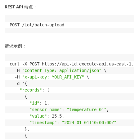
REST API
端点
：
POST /iot/batch-upload
请求示例
：
curl -X POST https://api-id.execute-api.us-east-1.am
  -H 
"Content-Type: application/json"
 \

  -H 
"x-api-key: YOUR_API_KEY"
 \

  -d '{

"records"
: [

      {

"id"
: 1,

"sensor_name": "temperature_01"
,

"value"
: 25.5,

"timestamp": "2024-01-01T10:00:00Z"
      },

      {
