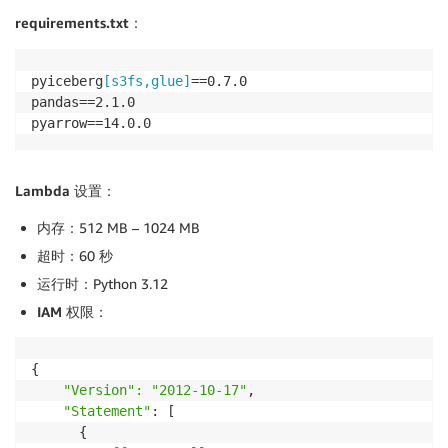
requirements.txt
：
pyiceberg
[s3fs,glue]
==0.7.0

pandas==2.1.0

pyarrow==14.0.0
Lambda
设置
：
内存
：512 MB – 1024 MB
超时
：60 秒
运行时
：Python 3.12
IAM
权限
：
{

"Version": "2012-10-17"
,

"Statement"
: [

      {
