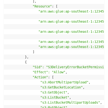
             ],

"Resource"
: [

"arn:aws:glue:ap-southeast-1:1234567
"arn:aws:glue:ap-southeast-1:1234567
"arn:aws:glue:ap-southeast-1:1234567
"arn:aws:glue:ap-southeast-1:1234567
"arn:aws:glue:ap-southeast-1:1234567
             ]

         },

         {

"Sid": "S3DeliveryErrorBucketPermission
"Effect": "Allow"
,

"Action"
: [

"s3:AbortMultipartUpload"
,

"s3:GetBucketLocation"
,

"s3:GetObject"
,

"s3:ListBucket"
,

"s3:ListBucketMultipartUploads"
,

"s3:PutObject"