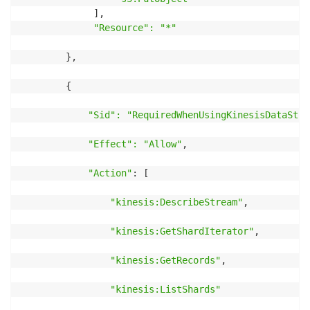
             ],

"Resource": "*"
        },

        {

"Sid": "RequiredWhenUsingKinesisDataStre
"Effect": "Allow"
,

"Action"
: [

"kinesis:DescribeStream"
,

"kinesis:GetShardIterator"
,

"kinesis:GetRecords"
,

"kinesis:ListShards"