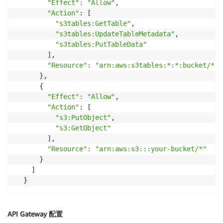
"Effect": "Allow"
,

"Action"
: [

"s3tables:GetTable"
,

"s3tables:UpdateTableMetadata"
,

"s3tables:PutTableData"
        ],

"Resource": "arn:aws:s3tables:*:*:bucket/*/t
      },

      {

"Effect": "Allow"
,

"Action"
: [

"s3:PutObject"
,

"s3:GetObject"
        ],

"Resource": "arn:aws:s3:::your-bucket/*"
      }

    ]

  }
API Gateway 配置