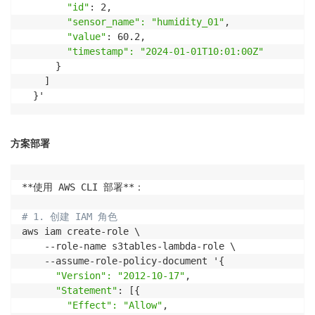
"id"
: 2,

"sensor_name": "humidity_01"
,

"value"
: 60.2,

"timestamp": "2024-01-01T10:01:00Z"
      }

    ]

  }'
方案部署
**使用 AWS CLI 部署**：

# 1. 创建 IAM 角色
aws iam create-role \

    --role-name s3tables-lambda-role \

    --assume-role-policy-document '{

"Version": "2012-10-17"
,

"Statement"
: [{

"Effect": "Allow"
,
