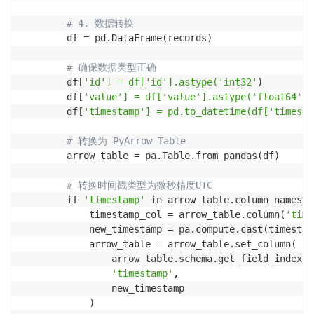
# 4. 数据转换
        df = pd.DataFrame(records)

# 确保数据类型正确
        df[
'id'] = df['id'].astype('int32'
)

        df[
'value'] = df['value'].astype('float64'
)

        df[
'timestamp'] = pd.to_datetime(df['timesta
# 转换为 PyArrow Table
        arrow_table = pa.Table.from_pandas(df)

# 转换时间戳类型为微秒精度UTC
        if 
'timestamp'
 in arrow_table.column_names:

            timestamp_col = arrow_table.column(
'time
            new_timestamp = pa.compute.cast(timestam
            arrow_table = arrow_table.set_column(

                arrow_table.schema.get_field_index(
'
'timestamp'
,

                new_timestamp

            )
