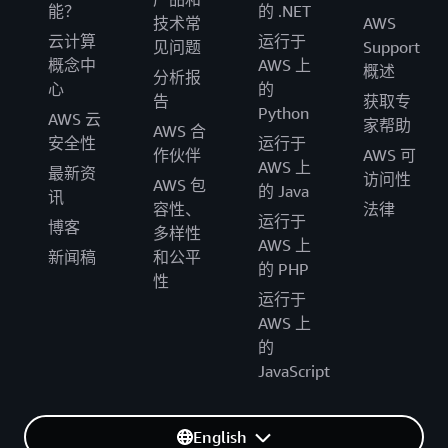
能？
的 .NET
技术常
AWS
云计算
运行于
见问题
Support
概念中
AWS 上
概述
分析报
心
的
告
获取专
Python
AWS 云
家帮助
AWS 合
安全性
运行于
作伙伴
AWS 可
AWS 上
最新资
访问性
AWS 包
的 Java
讯
容性、
法律
运行于
博客
多样性
AWS 上
新闻稿
和公平
的 PHP
性
运行于
AWS 上
的
JavaScript
English