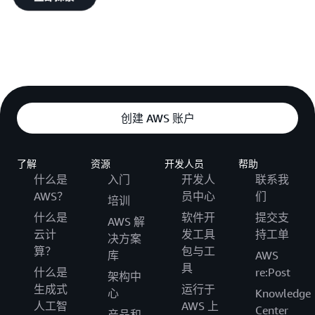
创建 AWS 账户
了解
资源
开发人员
帮助
什么是
入门
开发人
联系我
AWS？
员中心
们
培训
什么是
软件开
提交支
AWS 解
云计
发工具
持工单
决方案
算？
包与工
库
AWS
具
什么是
re:Post
架构中
生成式
运行于
心
Knowledge
人工智
AWS 上
Center
产品和