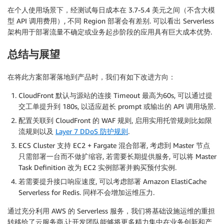
在个人使用场景下，经测试每日成本在 3.7-5.4 美元之间（不含大模
型 API 调用费用）, 不同 Region 部署会有差别. 可以看出 Serverless
架构用于部署流量不确定或业务起步阶段的应用具有巨大成本优势.
总结与展望
在将此方案部署落地到产品时，我们有如下改进方向：
CloudFront 默认与源站的连接 Timeout 最高为60s, 可以通过提
交工单提升到 180s, 以适应超长 prompt 或输出的 API 调用场景.
配置关联到 CloudFront 的 WAF 规则, 启用实用托管规则比如限
流规则以及
Layer 7 DDoS 防护规则
.
ECS Cluster 支持 EC2 + Fargate 混合部署, 考虑到 Master 节点
只需部署一台而不做扩缩容, 若需要长期提供服务, 可以将 Master
Task Definition 改为 EC2 实例部署并购买预付实例.
若需要提升接口响应速度, 可以考虑部署 Amazon ElastiCache
Serverless for Redis. 同样不会增加运维压力.
通过充分利用 AWS 的 Serverless 服务，我们将基础设施运维的重担
转移给了云服务商,让开发团队能够将更多精力集中在业务创新和产