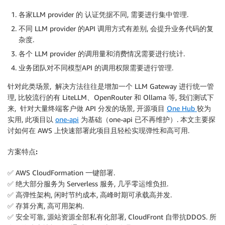
各家LLM provider 的 认证凭据不同, 需要进行集中管理.
不同 LLM provider 的API 调用方式有差别, 会提升业务代码的复
杂度.
各个 LLM provider 的调用量和消费情况需要进行统计.
业务团队对不同模型API 的调用权限需要进行管理.
针对此类场景, 解决方法往往是增加一个 LLM Gateway 进行统一管
理, 比较流行的有 LiteLLM、OpenRouter 和 Ollama 等, 我们测试下
来, 针对大量终端客户做 API 分发的场景, 开源项目
One Hub
较为
实用, 此项目以
one-api
为基础（one-api 已不再维护）. 本文主要探
讨如何在 AWS 上快速部署此项目且轻松实现弹性和高可用.
方案特点:
✅ AWS CloudFormation 一键部署.
✅ 绝大部分服务为 Serverless 服务, 几乎零运维负担.
✅ 高弹性架构, 闲时节约成本, 高峰时期可承载高并发.
✅ 存算分离, 高可用架构.
✅ 安全可靠, 源站资源全部私有化部署, CloudFront 自带抗DDOS. 所