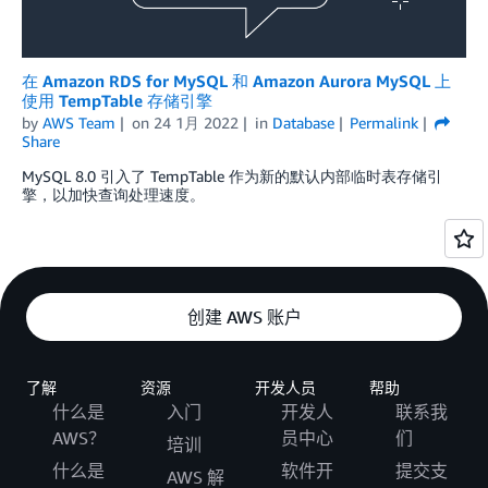
在 Amazon RDS for MySQL 和 Amazon Aurora MySQL 上
使用 TempTable 存储引擎
by
AWS Team
on
24 1月 2022
in
Database
Permalink
Share
MySQL 8.0 引入了 TempTable 作为新的默认内部临时表存储引
擎，以加快查询处理速度。
创建 AWS 账户
了解
资源
开发人员
帮助
什么是
入门
开发人
联系我
AWS？
员中心
们
培训
什么是
软件开
提交支
AWS 解