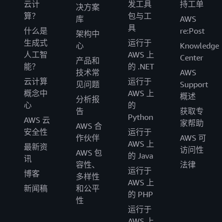
云计
发工具
持工单
决方案
算？
包与工
库
AWS
具
什么是
re:Post
架构中
生成式
运行于
心
Knowledge
人工智
AWS 上
Center
产品和
能？
的 .NET
技术常
AWS
云计算
运行于
见问题
Support
概念中
AWS 上
概述
分析报
心
的
告
获取专
Python
AWS 云
家帮助
AWS 合
安全性
运行于
作伙伴
AWS 可
AWS 上
最新资
访问性
AWS 包
的 Java
讯
容性、
法律
运行于
博客
多样性
AWS 上
新闻稿
和公平
的 PHP
性
运行于
AWS 上