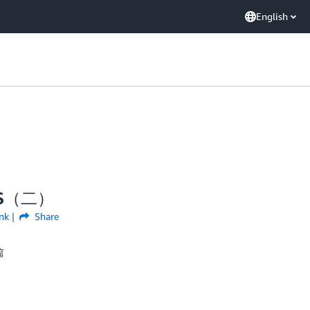
English
KS（二）
nk
Share
篇