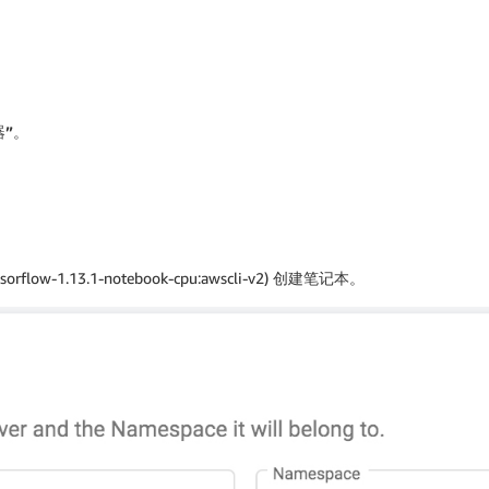
”
。
flow-1.13.1-notebook-cpu:awscli-v2) 创建笔记本。