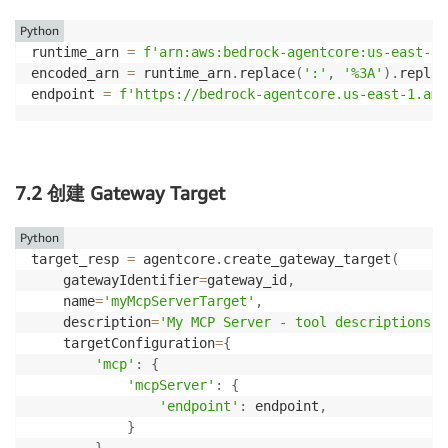
Python
runtime_arn 
=
f'arn:aws:bedrock-agentcore:us-east-1:
encoded_arn 
=
 runtime_arn
.
replace
(
':'
,
'%3A'
)
.
replac
endpoint 
=
f'https://bedrock-agentcore.us-east-1.ama
7.2 创建 Gateway Target
Python
target_resp 
=
 agentcore
.
create_gateway_target
(
    gatewayIdentifier
=
gateway_id
,
    name
=
'myMcpServerTarget'
,
    description
=
'My MCP Server - tool descriptions h
    targetConfiguration
=
{
'mcp'
:
{
'mcpServer'
:
{
'endpoint'
:
 endpoint
,
}
}