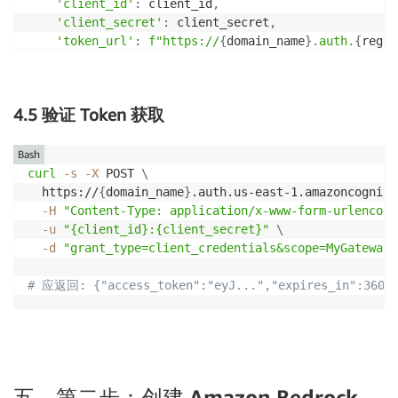
'client_id'
:
 client_id
,
'client_secret'
:
 client_secret
,
'token_url'
:
f"https://
{
domain_name
}
.auth.
{
regio
}
with
open
(
'cognito_config.json'
,
'w'
)
as
 f
:
    json
.
dump
(
config
,
 f
,
 indent
=
2
)
4.5 验证 Token 获取
Bash
curl
-s
-X
 POST 
\
  https://
{
domain_name
}
.auth.us-east-1.amazoncognito
-H
"Content-Type: application/x-www-form-urlencode
-u
"{client_id}:{client_secret}"
\
-d
"grant_type=client_credentials&scope=MyGateway/
# 应返回: {"access_token":"eyJ...","expires_in":3600,
五、第二步：创建 Amazon Bedrock