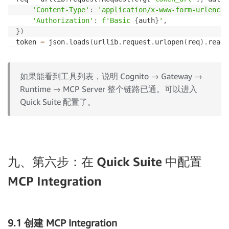
'Content-Type'
:
'application/x-www-form-urlencod
'Authorization'
:
f'Basic 
{
auth
}
'
,
}
)
token 
=
 json
.
loads
(
urllib
.
request
.
urlopen
(
req
)
.
read
(
# 调用 Gateway
mcp_req 
=
 urllib
.
request
.
Request
(
cfg
[
'gateway_url'
]
,
如果能看到工具列表，说明 Cognito → Gateway →
    data
=
json
.
dumps
(
{
Runtime → MCP Server 整个链路已通。可以进入
"jsonrpc"
:
"2.0"
,
Quick Suite 配置了。
"method"
:
"tools/list"
,
"params"
:
{
}
,
"id"
:
1
}
)
.
encode
(
)
,
    headers
=
{
九、第六步：在 Quick Suite 中配置
'Content-Type'
:
'application/json'
,
'Accept'
:
'application/json, text/event-stre
MCP Integration
'Authorization'
:
f'Bearer 
{
token
}
'
,
}
)
result 
=
 json
.
loads
(
urllib
.
request
.
urlopen
(
mcp_req
)
.
9.1 创建 MCP Integration
tools 
=
 result
[
'result'
]
[
'tools'
]