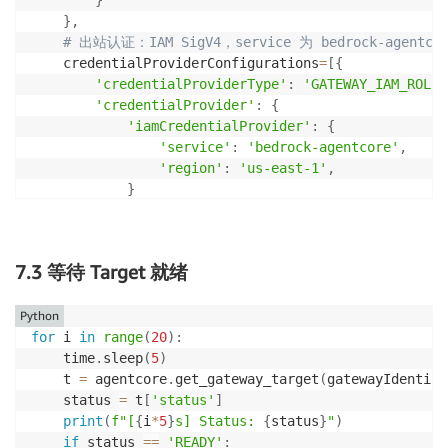
}
,
# 出站认证：IAM SigV4，service 为 bedrock-agentco
    credentialProviderConfigurations
=
[
{
'credentialProviderType'
:
'GATEWAY_IAM_ROLE'
'credentialProvider'
:
{
'iamCredentialProvider'
:
{
'service'
:
'bedrock-agentcore'
,
'region'
:
'us-east-1'
,
}
}
}
]
,
)
7.3 等待 Target 就绪
target_id 
=
 target_resp
[
'targetId'
]
print
(
f"Target ID: 
{
target_id
}
, Status: 
{
target_resp
Python
for
 i 
in
range
(
20
)
:
    time
.
sleep
(
5
)
    t 
=
 agentcore
.
get_gateway_target
(
gatewayIdentifi
    status 
=
 t
[
'status'
]
print
(
f"[
{
i
*
5
}
s] Status: 
{
status
}
"
)
if
 status 
==
'READY'
: