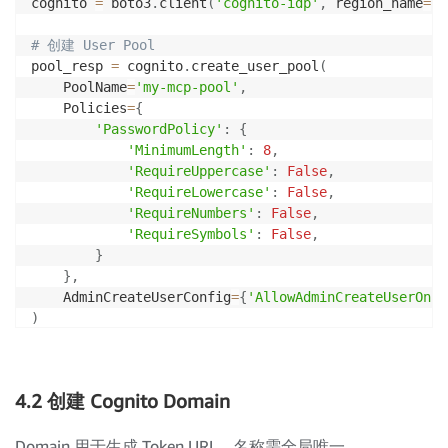
cognito 
=
 boto3
.
client
(
'cognito-idp'
,
 region_name
=
re
# 创建 User Pool
pool_resp 
=
 cognito
.
create_user_pool
(
    PoolName
=
'my-mcp-pool'
,
    Policies
=
{
'PasswordPolicy'
:
{
'MinimumLength'
:
8
,
'RequireUppercase'
:
False
,
'RequireLowercase'
:
False
,
'RequireNumbers'
:
False
,
'RequireSymbols'
:
False
,
}
}
,
    AdminCreateUserConfig
=
{
'AllowAdminCreateUserOnly
)
pool_id 
=
 pool_resp
[
'UserPool'
]
[
'Id'
]
print
(
f"User Pool ID: 
{
pool_id
}
"
)
4.2 创建 Cognito Domain
Domain 用于生成 Token URL。名称需全局唯一。