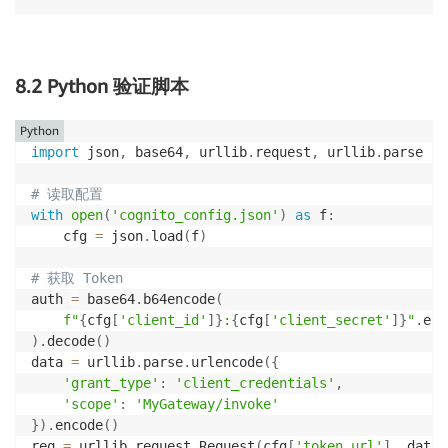
8.2 Python 验证脚本
Python
import
 json
,
 base64
,
 urllib
.
request
,
 urllib
.
parse

# 读取配置
with
open
(
'cognito_config.json'
)
as
 f
:
    cfg 
=
 json
.
load
(
f
)
# 获取 Token
auth 
=
 base64
.
b64encode
(
f"
{
cfg
[
'client_id'
]
}
:
{
cfg
[
'client_secret'
]
}
"
.
enc
)
.
decode
(
)
data 
=
 urllib
.
parse
.
urlencode
(
{
'grant_type'
:
'client_credentials'
,
'scope'
:
'MyGateway/invoke'
}
)
.
encode
(
)
req 
=
 urllib
.
request
.
Request
(
cfg
[
'token_url'
]
,
 data
=