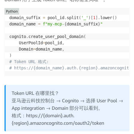
Python
domain_suffix 
=
 pool_id
.
split
(
'_'
)
[
1
]
.
lower
(
)
domain_name 
=
f"my-mcp-
{
domain_suffix
}
"
cognito
.
create_user_pool_domain
(
    UserPoolId
=
pool_id
,
    Domain
=
domain_name
,
)
# Token URL 格式:
# https://{domain_name}.auth.{region}.amazoncognito.
Token URL 在哪里找？
亚马逊云科技控制台 → Cognito → 选择 User Pool →
App integration → Domain 部分可以看到。
格式：https://{domain}.auth.
{region}.amazoncognito.com/oauth2/token