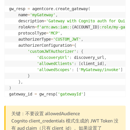
"Effect"
:
"Allow"
,
"Action"
:
[
gw_resp 
=
 agentcore
.
create_gateway
(
"bedrock-agentcore:InvokeAgentRuntime"
,
    name
=
'myGateway'
,
"bedrock-agentcore:InvokeRuntime"
    description
=
'Gateway with Cognito auth for Quick
]
,
    roleArn
=
f'arn:aws:iam::
{
ACCOUNT_ID
}
:role/my-gate
"Resource"
:
"arn:aws:bedrock-agentcore:us-ea
    protocolType
=
'MCP'
,
}
]
    authorizerType
=
'CUSTOM_JWT'
,
}
    authorizerConfiguration
=
{
iam
.
put_role_policy
(
'customJWTAuthorizer'
:
{
    RoleName
=
'my-gateway-role'
,
'discoveryUrl'
:
 discovery_url
,
    PolicyName
=
'InvokeAgentRuntime'
,
'allowedClients'
:
[
client_id
]
,
    PolicyDocument
=
json
.
dumps
(
invoke_policy
)
,
'allowedScopes'
:
[
'MyGateway/invoke'
]
)
}
}
,
)
gateway_id 
=
 gw_resp
[
'gatewayId'
]
print
(
f"Gateway ID: 
{
gateway_id
}
"
)
关键：不要设置 allowedAudience
Cognito client_credentials 模式生成的 JWT Token 没
有 aud claim（只有 client_id）。如果设置了