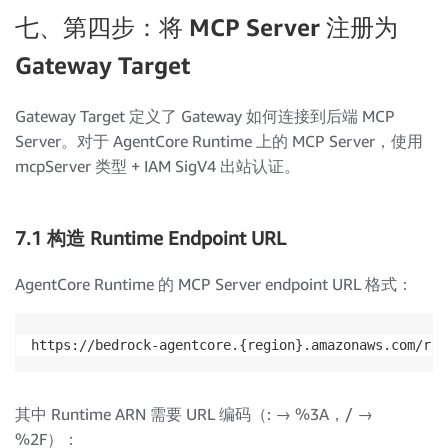
七、第四步：将 MCP Server 注册为
Gateway Target
Gateway Target 定义了 Gateway 如何连接到后端 MCP
Server。对于 AgentCore Runtime 上的 MCP Server，使用
mcpServer 类型 + IAM SigV4 出站认证。
7.1 构造 Runtime Endpoint URL
AgentCore Runtime 的 MCP Server endpoint URL 格式：
https://bedrock-agentcore.{region}.amazonaws.com/run
其中 Runtime ARN 需要 URL 编码（: → %3A，/ →
%2F）：