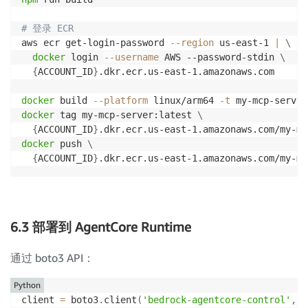
# 登录 ECR
aws ecr get-login-password 
--region
 us-east-1 
|
\
docker
 login 
--username
 AWS --password-stdin 
\
{
ACCOUNT_ID
}
.dkr.ecr.us-east-1.amazonaws.com

docker
 build 
--platform
 linux/arm64 
-t
 my-mcp-server
docker
 tag my-mcp-server:latest 
\
{
ACCOUNT_ID
}
docker
 push 
\
{
ACCOUNT_ID
}
6.3 部署到 AgentCore Runtime
通过 boto3 API：
Python
client 
=
 boto3
.
client
(
'bedrock-agentcore-control'
,
 r