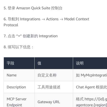
print
(
f"发现 
{
len
(
tools
)
}
 个工具:"
)
5. 登录 Amazon Quick Suite 控制台
for
 t 
in
 tools
:
print
(
f"  - 
{
t
[
'name'
]
}
"
)
6. 导航到 Integrations → Actions → Model Context
Protocol
7. 点击 “+” 创建新的 Integration
8. 填写以下信息：
字段
值
说明
Name
自定义名称
如 MyMcpIntegrat
Description
工具用途描述
Chat Agent 
MCP Server
格式 https://{id}.
Gateway URL
Endpoint
agentcore.{regio