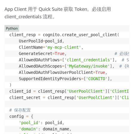
App Client 用于 Quick Suite 获取 Token。必须启用
client_credentials 流程。
Python
client_resp 
=
 cognito
.
create_user_pool_client
(
    UserPoolId
=
pool_id
,
    ClientName
=
'my-mcp-client'
,
    GenerateSecret
=
True
,
# 必须生成
    AllowedOAuthFlows
=
[
'client_credentials'
]
,
# S
    AllowedOAuthScopes
=
[
'MyGateway/invoke'
]
,
# {Res
    AllowedOAuthFlowsUserPoolClient
=
True
,
    SupportedIdentityProviders
=
[
'COGNITO'
]
,
)
client_id 
=
 client_resp
[
'UserPoolClient'
]
[
'ClientId'
client_secret 
=
 client_resp
[
'UserPoolClient'
]
[
'Clien
# 保存配置
config 
=
{
'pool_id'
:
 pool_id
,
'domain'
:
 domain_name
,