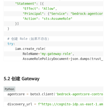
"Statement"
:
[
{
"Effect"
:
"Allow"
,
"Principal"
:
{
"Service"
:
"bedrock-agentcore.
"Action"
:
"sts:AssumeRole"
}
]
}
# 创建 Role（如果不存在）
try
:
    iam
.
create_role
(
        RoleName
=
'my-gateway-role'
,
        AssumeRolePolicyDocument
=
json
.
dumps
(
trust_po
        Description
=
'Role for MCP Gateway'
,
)
except
 iam
.
exceptions
.
EntityAlreadyExistsException
:
5.2 创建 Gateway
pass
# 添加 InvokeAgentRuntime 权限
Python
invoke_policy 
=
{
agentcore 
=
 boto3
.
client
(
'bedrock-agentcore-control'
"Version"
:
"2012-10-17"
,
"Statement"
:
[
{
discovery_url 
=
f"https://cognito-idp.us-east-1.amaz