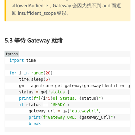
allowedAudience，Gateway 会因为找不到 aud 而返
回 insufficient_scope 错误。
5.3 等待 Gateway 就绪
Python
import
 time

for
 i 
in
range
(
20
)
:
    time
.
sleep
(
5
)
    gw 
=
 agentcore
.
get_gateway
(
gatewayIdentifier
=
gat
    status 
=
 gw
[
'status'
]
print
(
f"[
{
i
*
5
}
s] Status: 
{
status
}
"
)
if
 status 
==
'READY'
:
        gateway_url 
=
 gw
[
'gatewayUrl'
]
print
(
f"Gateway URL: 
{
gateway_url
}
"
)
break