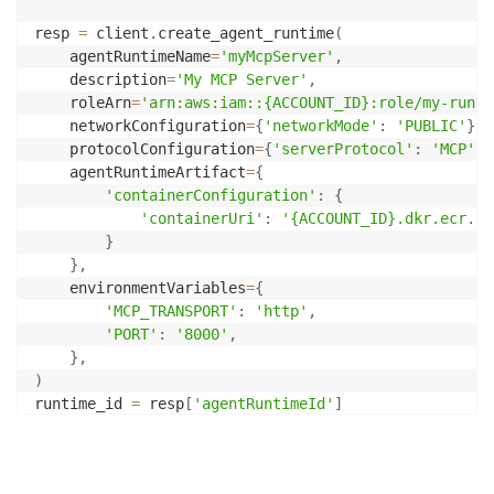
resp 
=
 client
.
create_agent_runtime
(
    agentRuntimeName
=
'myMcpServer'
,
    description
=
'My MCP Server'
,
    roleArn
=
'arn:aws:iam::{ACCOUNT_ID}:role/my-runti
    networkConfiguration
=
{
'networkMode'
:
'PUBLIC'
}
,
    protocolConfiguration
=
{
'serverProtocol'
:
'MCP'
}
,
    agentRuntimeArtifact
=
{
'containerConfiguration'
:
{
'containerUri'
:
'{ACCOUNT_ID}.dkr.ecr.us
}
}
,
    environmentVariables
=
{
'MCP_TRANSPORT'
:
'http'
,
'PORT'
:
'8000'
,
}
,
)
runtime_id 
=
 resp
[
'agentRuntimeId'
]