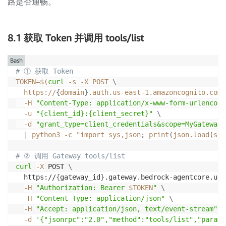
路是否通畅。
8.1 获取 Token 并调用 tools/list
Bash
# ① 获取 Token
TOKEN
=
$(
curl
-s
-X
 POST 
\
  https://
{
domain
}
.auth.us-east-1.amazoncognito.com/
-H
"Content-Type: application/x-www-form-urlencode
-u
"{client_id}:{client_secret}"
\
-d
"grant_type=client_credentials&scope=MyGateway/
|
 python3 
-c
 "import sys,json
;
 print
(
json.load
(
sys
# ② 调用 Gateway tools/list
curl
-X
 POST 
\
  https://
{
gateway_id
}
.gateway.bedrock-agentcore.us-
-H
"Authorization: Bearer 
$TOKEN
"
\
-H
"Content-Type: application/json"
\
-H
"Accept: application/json, text/event-stream"
\
-d
'{"jsonrpc":"2.0","method":"tools/list","params