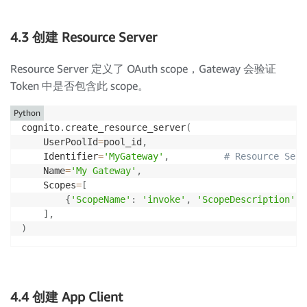
4.3 创建 Resource Server
Resource Server 定义了 OAuth scope，Gateway 会验证
Token 中是否包含此 scope。
Python
cognito
.
create_resource_server
(
    UserPoolId
=
pool_id
,
    Identifier
=
'MyGateway'
,
# Resource Se
    Name
=
'My Gateway'
,
    Scopes
=
[
{
'ScopeName'
:
'invoke'
,
'ScopeDescription'
:
]
,
)
4.4 创建 App Client