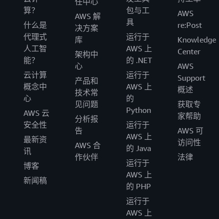
任中心
算？
包与工
AWS
AWS 解
具
什么是
re:Post
决方案
代理式
运行于
库
Knowledge
人工智
AWS 上
Center
架构中
能？
的 .NET
心
AWS
云计算
运行于
Support
产品和
概念中
AWS 上
概述
技术常
心
的
见问题
获取专
Python
AWS 云
家帮助
分析报
安全性
运行于
告
AWS 可
AWS 上
最新资
访问性
AWS 合
的 Java
讯
作伙伴
法律
运行于
博客
AWS 上
新闻稿
的 PHP
运行于
AWS 上