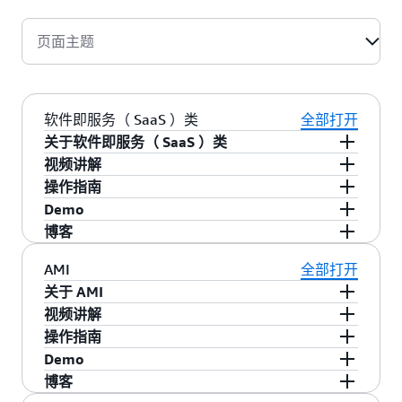
页面主题
软件即服务（ SaaS ）类
全部打开
关于软件即服务（ SaaS ）类
视频讲解
对于软件即服务（SaaS）类，您需在自己的亚马
操作指南
逊云科技账户中部署和管理软件，并向买家授予
1、在亚马逊云科技 Marketplace 上架一款 SaaS
Demo
该应用的访问权限。您将全权负责在自己的软件
产品
SaaS 产品上架
博客
内管理客户访问、账户创建、资源配置以及账户
观看视频
下载资料
1.上架基于 SaaS 的产品
管理等事宜。
观看演示
SaaS 产品在亚马逊云科技 Marketplace 上的定价
AMI
全部打开
2、快速启动方案：适用于亚马逊云科技
AI 代理与工具
模式及系统集成
关于 AMI
Marketplace 无服务器 SaaS 集成
下载资料
2. 发布一款 SaaS 产品
了解详情
视频讲解
观看视频
观看演示
Amazon Machine Images，简称 AMIs，是预装了
操作指南
您软件的虚拟机，买家可将其部署到自己的亚马
在亚马逊云科技 Marketplace 上架 Amazon
Demo
逊云科技账户中。这些虚拟机运行在 Amazon
Machine Image（AMI） 产品
AMI 产品上架指南
博客
Elastic Compute Cloud (Amazon EC2) 上。在准备
观看视频
下载资料
1.准备您的 AMI 产品