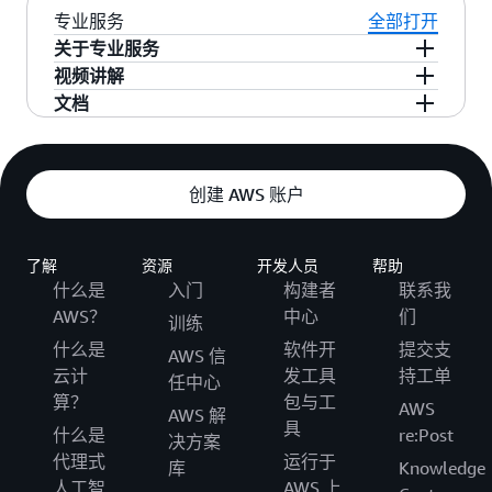
您的软件时，生成的 AMI 必须通过 AMI 扫描器的
了解详情
AMI产品在亚马逊云科技 Marketplace 上的定价模
专业服务
全部打开
检测，并符合相关政策和要求。
式及系统集成
关于专业服务
2. 从 EC2 中创建 AMI 产品
视频讲解
请参考
亚马逊云科技 Marketplace 卖家
了解详情
了解详情
专业服务类是由专业团队提供的咨询、实施、培
文档
workshop
，了解如何在亚马逊云科技
训等服务，涵盖技术培训课程、软件解决方案实
上架专业服务类产品
3. 扫描 AMI产品
Marketplace 上架并定价基于 AMI 的产品。
施、上云评估咨询、技术支持服务，以及云环境
观看视频
专业服务产品上架操作指南
了解详情
了解详情
相关的托管式服务，帮助企业更好地使用云服务
下载白皮书
创建 AWS 账户
和解决方案。
4. 上架 AMI 产品（以小时为单位计价）
了解详情
了解详情
了解
资源
开发人员
帮助
什么是
入门
构建者
联系我
AWS？
中心
们
训练
什么是
软件开
提交支
AWS 信
云计
发工具
持工单
任中心
算？
包与工
AWS
AWS 解
具
什么是
re:Post
决方案
代理式
运行于
库
Knowledge
人工智
AWS 上