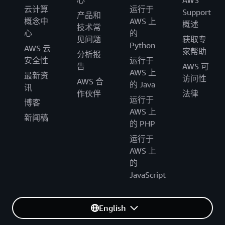
心
AWS
云计算
运行于
Support
产品和
概念中
AWS 上
概述
技术常
心
的
见问题
获取专
Python
AWS 云
家帮助
分析报
安全性
运行于
告
AWS 可
AWS 上
最新资
访问性
AWS 合
的 Java
讯
作伙伴
法律
运行于
博客
AWS 上
新闻稿
的 PHP
运行于
AWS 上
的
JavaScript
English