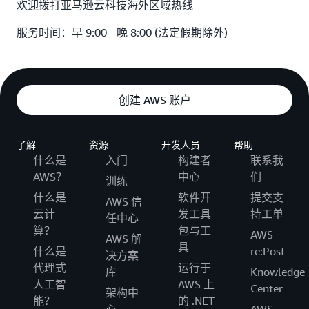
欢迎拨打亚马逊云科技海外区域热线
服务时间：早 9:00 - 晚 8:00 (法定假期除外)
创建 AWS 账户
了解
资源
开发人员
帮助
什么是
入门
构建者
联系我
AWS？
中心
们
训练
什么是
软件开
提交支
AWS 信
云计
发工具
持工单
任中心
算？
包与工
AWS
AWS 解
具
什么是
re:Post
决方案
代理式
运行于
库
Knowledge
人工智
AWS 上
Center
架构中
能？
的 .NET