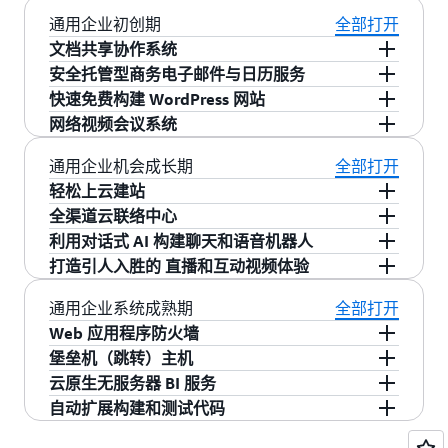
通用企业初创期
全部打开
文档共享协作系统
安全托管型商务电子邮件与日历服务
Amazon WorkDocs 没有预付费用或长期合约。您
快速免费构建 WordPress 网站
只需为活动用户账户以及您使用的存储量付费。
免费支持 25 个用户使用，每个用户 50GB 的邮箱
网络视频会议系统
存储容量
10 分钟免费构建 WordPress 网站，Amazon
Amazon WorkDocs 是一项完全托管的用于实现安
Lightsail 免费 3 个月
Amazon Chime Basic 版本-永久免费
通用企业机会成长期
全部打开
全的内容创建、存储和协作的服务。借助 Amazon
Amazon Simple Email Service (SES) 是一种经济
Amazon Chime Pro (30 天免费)可容纳多
轻松上云建站
WorkDocs，您可以轻松创建、编辑和共享内容，
高效、灵活且可扩展的电子邮件服务，使开发人
Amazon Lightsail 为您提供构建应用程序或网站所
达 250 名与会者
全渠道云联络中心
并且由于它集中存储在 AWS 上，因此可以从任何
员能够从任何应用程序中发送电子邮件。您可以
需的一切。立即注册账户，手把手教您免费构建
百种顶级域名 $3 /年起，服务器免费试用
利用对话式 AI 构建聊天和语音机器人
位置在任何设备上进行访问。
快速配置 Amazon SES 以支持多种电子邮件使用
WordPress 网站。
Amazon Chime 是一项通信服务，让您可以在组
12 个月免费，每月免费 90 个小时的服务使用时
打造引人入胜的 直播和互动视频体验
基于 Microweber，使用鼠标拖拽的方式设计页
案例，包括交易、营销或群发电子邮件通信。
织内部和外部召开会议、聊天和拨打商务电话，
间，一个直接拨号呼入 (DID) 号码
10000 条文本和 5000 条语音请求（12 个月免
立即联系
立即联系
面，没有任何编码基础也可快速完成网站建设。
所有这些全都使用一个应用程序完成。
费）
每月 100 小时 SD 视频输出，5 小时基本视频输入
通用企业系统成熟期
全部打开
立即联系
Amazon Connect 是一种随用随付的云联系中心服
Web 应用程序防火墙
立即联系
立即联系
务，提供的功能包括电话、聊天、任务管理、客
Amazon Lex 是一种完全托管式人工智能 (AI) 服
Amazon IVS 是一种托管式直播解决方案，可快速
堡垒机（跳转）主机
户配置文件和发起人身份验证，所有功能均由机
务，具有高级自然语言模型，可用于在应用程序
为移动和网络应用进行相关设置。该服务包括了
免费提供 1000 万机器人控制请求
云原生无服务器 BI 服务
器学习 (ML) 提供支持。
中设计、构建、测试和部署对话界面。
其自己的视频播放器 SDK，是创建交互式视频体
Amazon EC2 免费套餐注册起 12 个月内免费
自动扩展构建和测试代码
AWS WAF 是一种 Web 应用程序防火墙，可帮助
验的理想选择。
让用户制定更完善的数据驱动型决策。
立即联系
立即联系
保护您的 Web 应用程序或 API 免遭常见 Web 漏
将 Amazon EC2 实例用作堡垒机主机从本地计算
每月 100 分钟的免费构建时间