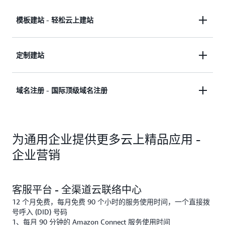
模板建站 - 轻松云上建站
个人版首年：39 元人民币 / 年起
定制建站
基于 Microweber，使用鼠标拖拽的方式设计页面，
个人版首年：39 元人民币 / 年起
域名注册 - 国际顶级域名注册
没有任何编码基础也可快速完成网站建设。
亚马逊云科技支持计划提供了各种工具和技术、人员
了解详情
百种顶级域名 $3 /年起，服务器免费试
及计划，旨在主动帮助您优化性能、降低成本并更快
为通用企业提供更多云上精品应用 -
地进行创新。
企业营销
登录后台，使用 Route53 服务，即可查看更多顶级
域名，抢注属于您自己的域名。
了解详情
客服平台 - 全渠道云联络中心
了解详情
12 个月免费，每月免费 90 个小时的服务使用时间，一个直接拨
号呼入 (DID) 号码
1、每月 90 分钟的 Amazon Connect 服务使用时间