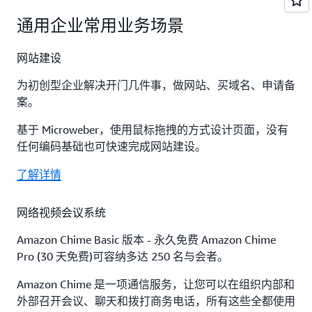
立即联系
洞和机器人程序的攻击，这些漏洞可能会影响可
机连接到私有 Amazon RDS 数据库实例。
Amazon QuickSight 允许您的企业中的所有人通
通用企业常用业务场景
用性、损害安全性或消耗过多的资源。
过使用自然语言提问以了解您的数据，通过交互
AWS CodeBuild 是一项完全托管的持续集成服
立即联系
式控制面板探索，或自动查找由机器学习支持的
务，可编译源代码、运行测试以及生成可供部署
立即联系
网站建设
模式和异常值。
的软件包。只需指定源代码的位置并选择构建设
置，CodeBuild 就会运行构建脚本以便编译、测试
为初创型企业解决开门几件事，做网站、买域名、申请备
立即联系
和打包您的代码。
案。
立即联系
基于 Microweber，使用鼠标拖拽的方式设计页面，没有
任何编码基础也可快速完成网站建设。
了解详情
网络视频会议系统
Amazon Chime Basic 版本 - 永久免费 Amazon Chime
Pro (30 天免费)可容纳多达 250 名与会者。
Amazon Chime 是一项通信服务，让您可以在组织内部和
外部召开会议、聊天和拨打商务电话，所有这些全都使用