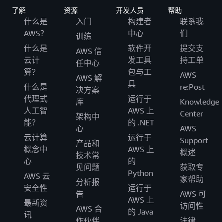
了解
资源
开发人员
帮助
什么是
入门
构建者
联系我
AWS？
中心
们
训练
什么是
软件开
提交支
AWS 信
云计
发工具
持工单
任中心
算？
包与工
AWS
AWS 解
具
什么是
re:Post
决方案
代理式
运行于
库
Knowledge
人工智
AWS 上
Center
架构中
能？
的 .NET
心
AWS
云计算
运行于
Support
产品和
概念中
AWS 上
概述
技术常
心
的
见问题
获取专
Python
AWS 云
家帮助
分析报
安全性
运行于
告
AWS 可
AWS 上
最新资
访问性
AWS 合
的 Java
讯
作伙伴
法律