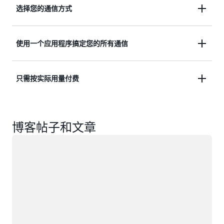
选择您的通信方式
Amazon Chime 让您可以选择最适合您公司的通信选
使用一个应用程序搞定您的所有通信
项。您可以从会议、聊天和 Business Calling 中选
择。利用 Amazon Chime，您可以灵活地选择满足业
Amazon Chime 让您可以使用一个安全的应用程序召
务需求的通信选项，并可以根据需要自如地扩展或缩
只需按实际用量付费
开会议、聊天和拨打商务电话。您不需要在应用程序
减。
之间切换即可展开协作，并可以立即从聊天切换至通
Amazon Chime 提供了按照使用的功能和使用功能的
话、共享您的屏幕，甚至可以邀请更多人加入您的会
天数付费的按使用量付费定价。按使用量付费定价模
议。到了该召开会议的时候，Amazon Chime 会在所
博客帖子和文章
式消除了前期投资或长期合同的需要。您可以在
有设备上呼叫您，以帮助确保您绝不会迟到，让您的
正在加载
Basic 功能（无需收费）和 Pro 功能（需要付费）之
会议准时开始。
间切换。您可根据业务使用适合的功能，不用担心超
支。