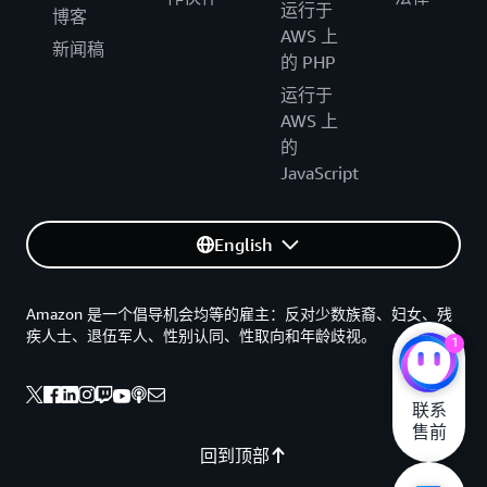
运行于
博客
AWS 上
新闻稿
的 PHP
运行于
AWS 上
的
JavaScript
English
Amazon 是一个倡导机会均等的雇主：反对少数族裔、妇女、残
疾人士、退伍军人、性别认同、性取向和年龄歧视。
1
联系

售前
回到顶部