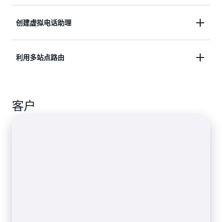
疗专业人员和患者可在门诊或住院治疗期间，通过聊
天和视频进行联系，以开展远程咨询。
通过向您的在线学习应用程序提供高质量的音频、视
创建虚拟电话助理
频和屏幕共享，教育工作者能够解释复杂的概念、接
触更多的远程学习者，同时保证教育质量。
您的客户能够使用易于设置的虚拟助手，遵循提示并
利用多站点路由
快速与其需要安排约会或请求回电的人取得联系。
根据呼叫人的意图、号码和其他呼叫上下文，使用
客户
SIP 中继以将电话呼叫路由至多间办公室及呼叫中心
站点。