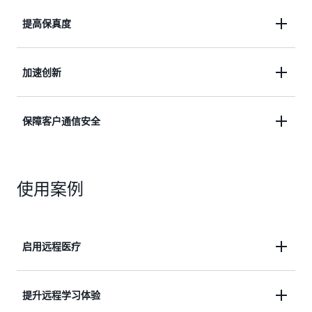
提高保真度
利用 AWS 机器学习提高通信会话的保真度并了解其
加速创新
中的情绪。
通过使用通信构建基块，释放构建者资源来加速创
保障客户通信安全
新，以提供独特的客户价值。
保护您的客户通信并轻松纵向扩展或缩减以满足需
使用案例
求。
启用远程医疗
通过在您的医疗和健康应用程序中嵌入实时通信，医
提升远程学习体验