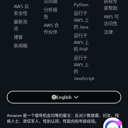
见问题
获取专
Python
AWS 云
家帮助
分析报
安全性
运行于
告
AWS 可
AWS 上
最新资
访问性
AWS 合
的 Java
讯
作伙伴
法律
运行于
博客
AWS 上
新闻稿
的 PHP
运行于
AWS 上
的
JavaScript
English
Amazon 是一个倡导机会均等的雇主：反对少数族裔、妇女、残
疾人士、退伍军人、性别认同、性取向和年龄歧视。
1