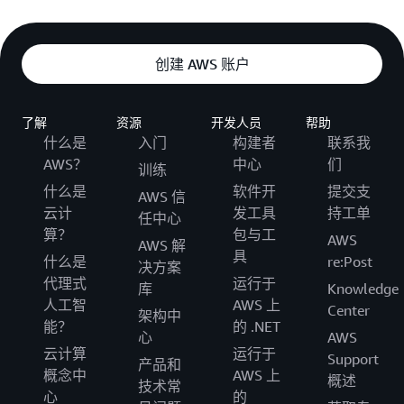
创建 AWS 账户
了解
资源
开发人员
帮助
什么是
入门
构建者
联系我
AWS？
中心
们
训练
什么是
软件开
提交支
AWS 信
云计
发工具
持工单
任中心
算？
包与工
AWS
AWS 解
具
什么是
re:Post
决方案
代理式
运行于
库
Knowledge
人工智
AWS 上
Center
架构中
能？
的 .NET
心
AWS
云计算
运行于
Support
产品和
概念中
AWS 上
概述
技术常
心
的