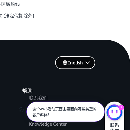
外区域热线
:00 (法定假期除外)
English
帮助
联系我们
提交支持工单
1
这个AWS活动页面主要面向哪些类型的
AWS re:Post
客户群体?
Knowledge Center
联系
