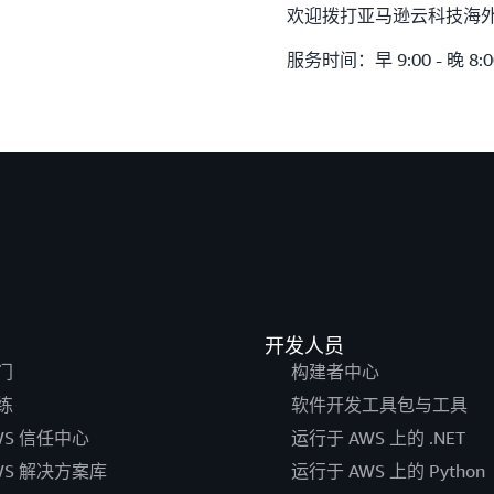
欢迎拨打亚马逊云科技海
服务时间：早 9:00 - 晚 8
开发人员
门
构建者中心
练
软件开发工具包与工具
WS 信任中心
运行于 AWS 上的 .NET
WS 解决方案库
运行于 AWS 上的 Python