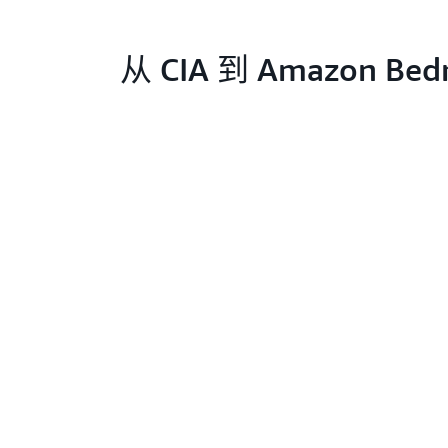
从 CIA 到 Amazon Bed