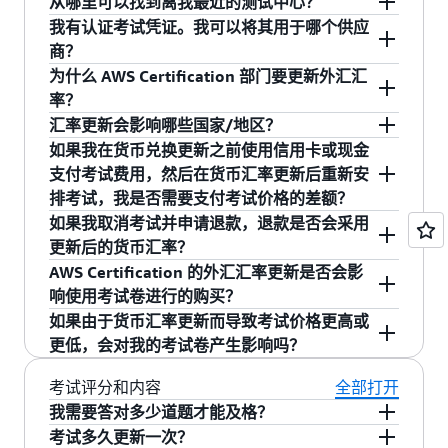
或重新预约考试，无需额外收费。要重新预约或
特殊通融应在注册考试之前与考试承办方提供方
从哪里可以找到离我最近的测试中心？
完成考试注册。
格。考试价格将于每年四月更新，以反映澳元、
试系列代码，您将符合参加新考试版本的条件。
取消考试，转到您的 AWS 认证账户，并单击
一起安排。Pearson VUE 不会共享通融请求的细
我有认证考试凭证。我可以将其用于哪个供应
您可以在
https://home.pearsonvue.com/test-
欧元、韩元和日元的汇率。请参阅
已发布的考试
“Manage Pearson VUE exams”（管理 Pearson
节，因此将需要您向考试承办方提供相关文件。
商？
taker.aspx
上搜索 Pearson VUE 考试中心
价格
了解最新信息。
VUE 考试）按钮。从“Upcoming Appointments”
考试凭证（部分折扣或全额考试价值）单次使用
为什么 AWS Certification 部门要更新外汇汇
（即将开始的预约）菜单中选择您想管理的预约
有效，您可以将该考试卷用于 Pearson VUE，在
率？
考试。当您进入预约之前的 24 小时窗口后，您将
收到考试卷时另行规定的除外。
AWS Certification 部门会更新某些本地定价以反
汇率更新会影响哪些国家/地区？
不能再取消或重新预约考试。如果您错过预约的
映当前的外汇汇率。考试价格将至少于每年五月
使用以下货币的国家/地区：澳元、欧元、韩元、
如果我在货币兑换更新之前使用信用卡或现金
考试，考试费将不予退还（参见下面的医疗例外
更新一次，以反映澳元、欧元、韩元、日元和人
日元和人民币。
支付考试费用，然后在货币汇率更新后重新安
情况）。如果您错过考试时间，则需要等待 24 小
民币的汇率。外汇汇率的更新频率可能会更高，
排考试，我是否需要支付考试价格的差额？
时后才能再次注册考试。错过考试不会导致考试
但至少会提前 30 天通知。
不。重新安排现有的考试预约，无需支付考试价
如果我取消考试并申请退款，退款是否会采用
“未通过”。
格的差额。请注意，AWS Certification 考试只能
更新后的货币汇率？
重新安排两次。
我们将向您退还购买时支付的考试费用。您必须
AWS Certification 的外汇汇率更新是否会影
在考试预约前 24 小时以上取消考试才能获得退
响使用考试卷进行的购买？
款。
不会。购买优惠券的外汇汇率由 AWS 授权的 AWS
如果由于货币汇率更新而导致考试价格更高或
Certification 考试卷经销商和分销商 Xvoucher 更
更低，会对我的考试卷产生影响吗？
新。有关考试卷定价的更多信息，请访问
如果您有一张用于支付 100% 考试费用的考试
考试评分和内容
全部打开
Xvoucher 网站
。
卷，则该优惠券可全额抵扣考试费用。如果您有
我需要答对多少道题才能及格？
一张用于支付 50% 考试费用的考试卷，则在购买
AWS Certification 的分数线是依据统计分析结果
考试多久更新一次？
考试时可享受考试费用 50% 的折扣。