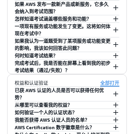
来设定的，并不固定。AWS 不会公布考试分数
如果 AWS 发布一款新产品或新服务，它多久
AWS 认证会遵照考试指南，定期轮换纳入或移出
线，因为考试的内容更新后，考题和分数线会随
会纳入到考试范围？
考试的试题。AWS 考试指南会定期审核和修订，
之更新以反映测试形式的变化。
怎样知道考试涵盖哪些服务和功能？
确保每项认证考试所考核的技能、AWS 服务和功
对于 AWS Certified AI Practitioner、AWS
一项现有服务或功能发生了变更。这将如何体
能，均为该认证所面向的岗位角色当前所需且相
Certified Machine Learning Engineer - Associate、
AWS 认证考试指南包含在考范围内与不在考范围
现在考试中？
关的内容。考试指南修订版将在更改反映在考试
AWS Certified Generative AI Developer -
内的 AWS 服务和功能列表。此类列表并非详尽无
AWS Certification 团队会将被认为受到变更影响
如果我认为一道题受到了某项服务或功能变更
中至少一个月前发布。
Professional 和 AWS Certified Machine Learning -
遗，可能会随时调整。
的考题替换掉。
的影响，我该如何回答此问题？
Specialty 考试，新推出的产品、服务或功能必须
从问题的答案选项中选择最合适的答案。
何时知道考试结果？
已经全面发布 3 个月才会纳入到认证考试范围。
考试结果（包括测试版考试的成绩）将在您完成
完成考试后，我是否能在屏幕上看到我的初步
对于所有其他考试，新推出的产品、服务或功能
考试后 5 个工作日内公布。您将收到一封电子邮
考试结果（通过/失败）？
必须已经全面发布 6 个月才会纳入到认证考试范
件，告知您考试结果已更新至
AWS Certification
大多数 AWS Certification 考试不会在考试结束时
围。本指南仅适用于认证考试，不适用于培训。
权益和认证验证
全部打开
账户
的“考试历史记录”中。
立即显示“通过/失败”的结果。您可以在完成考试
培训会更加迅速地覆盖新服务和功能。
已获 AWS 认证的人员是否可以获得任何优
后的五个工作日内，在
AWS Certification 账户
的
势？
“考试历史记录”下方查看详细的考试结果。如果您
除了可证明您具备技术技能外，AWS Certification
从哪里可以查看我的权益？
通过了考试，可能会在考试结果发布到您的 AWS
还可为您提供切实的利益来帮助您展现您的成
要查看 AWS 认证的独家权益，请登录到
如何验证一个人的认证状态？
Certification 账户之前，先收到 Credly 数字徽章
就，并进一步提升您的 AWS 专业能力。请查看
。然后，前往您的 AWS Certification
要验证 AWS Certification，请要求获得者提供
aws.training
我能否获得 AWS 认证人员的名单？
电子邮件通知。Credly 是我们认可的数字徽章提
页面，获取完整的权益列
AWS Certification 权益
账户，即可查看您获得的所有优势。您可以在通
AWS Certification 数字徽章链接。通过 Credly 的
不，AWS 不提供 AWS 认证人员的名单。许多获得
AWS Certification 数字徽章是什么？
供商。
表。