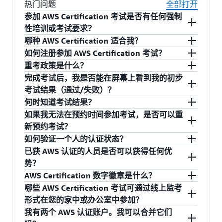
热门问题
全部打开
参加 AWS Certification 考试是否有任何强制
性培训或考试要求？
参加培训只是对您的认证准备工作的建议，不是
哪种 AWS Certification 适合我？
完成认证的必要条件。 前往
AWS Skill Builder
，
单击
此处
了解各种 AWS Certification 考试。要了
如何注册参加 AWS Certification 考试？
查找适合您的学习计划。
解有关 AWS Certification 权益的更多信息，请访
要注册考试，请登录
aws.training
并单击顶部导航
重考政策是什么？
问
此处
。
中的“认证”。然后，依次单击“AWS Certification
如果您未通过考试，必须等待 14 个日历日才能重
完成考试后，我是否能在屏幕上看到我的初步
Account”（AWS Certification 账户）按钮和
考。重考次数没有限制，但每次重考都必须全额
考试结果（通过/失败）？
“Schedule New Exam”（预约新考试）。查找您想
支付报名费。一旦通过了考试，则在两年内不能
大多数 AWS Certification 考试不会在考试结束时
何时知道考试结果？
参加的考试，然后单击“Schedule at Pearson
重考同一门课程。如果考试更新了考试指南和考
立即显示“通过/失败”的结果。您可以在完成考试
考试结果（包括测试版考试的成绩）将在您完成
如果我无法在预约时间参加考试，是否可以重
VUE”（在 Pearson VUE 预约）按钮。然后，您将
试系列代码，您将符合参加新考试版本的条件。
后的五个工作日内，在
AWS Certification 账户
的
考试后 5 个工作日内公布。您将收到一封电子邮
新预约考试？
被重定向到考试承办方的预约页面，您可在此处
“考试历史记录”下方查看详细的考试结果。如果您
件，告知您考试结果已更新至
AWS Certification
是的。您可以在预约的时间至少 24 小时之前取消
如何验证一个人的认证状态？
完成考试注册。
通过了考试，可能会在考试结果发布到您的 AWS
账户
的“考试历史记录”中。
或重新预约考试，无需额外收费。要重新预约或
要验证 AWS Certification，请要求获得者提供
已获 AWS 认证的人员是否可以获得任何优
Certification 账户之前，先收到 Credly 数字徽章
取消考试，转到您的 AWS 认证账户，并单击
AWS Certification 数字徽章链接。通过 Credly 的
势？
电子邮件通知。Credly 是我们认可的数字徽章提
“Manage Pearson VUE exams”（管理 Pearson
Acclaim 平台，我们为所有获得 AWS Certification
除了可证明您具备技术技能外，AWS Certification
AWS Certification 数字徽章是什么？
供商。
VUE 考试）按钮。从“Upcoming Appointments”
的人员提供数字徽章，以支持识别和验证。每个
还可为您提供切实的利益来帮助您展现您的成
AWS Certification 提供数字徽章，这是获得 AWS
哪些 AWS Certification 考试可通过线上监考
（即将开始的预约）菜单中选择您想管理的预约
AWS Certification 数字徽章都有一个对其进行验
就，并进一步提升您的 AWS 专业能力。请查看
Certification 以展示认证状态的一项优势。我们通
形式在您的家中或办公室中参加？
考试。当您进入预约之前的 24 小时窗口后，您将
证的选项，可用于检查并显示签发日期以及签发
AWS Certification 权益
页面，获取完整的权益列
过 Credly 的 Acclaim 平台提供数字徽章，以提供
线上监考适用于可通过 Pearson VUE 预约的所有
我有两个 AWS 认证账户。我可以合并它们
不能再取消或重新预约考试。如果您错过预约的