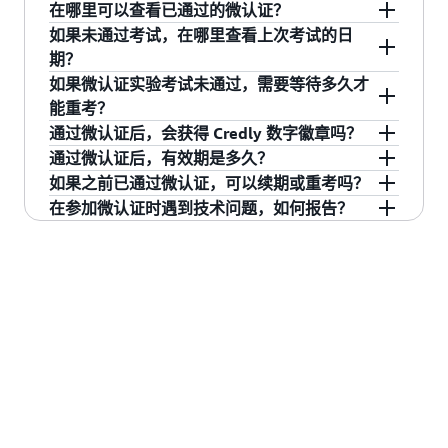
微认证针对特定主题进行深度讲解，通常适合在
在哪里可以查看已通过的微认证？
对应主题领域拥有 6 个月以上 AWS 服务使用经验
请参阅 Skill Builder 中特定的微认证页面，获取备
如果未通过考试，在哪里查看上次考试的日
的人员。
考学习课程推荐。
您可以通过 CertMetrics AWS Certification 账户查
期？
看已获得的微认证。其路径为：“考试历史记录”
如果微认证实验考试未通过，需要等待多久才
>“微认证”。
如果您上次尝试获取微认证失败，可登录 Skill
能重考？
Builder，导航到对应微认证并点击相应模块来查
通过微认证后，会获得 Credly 数字徽章吗？
看考试日期。完成上述操作后，将在“考生信息”部
自最近一次考试之日起，需等待 25 天方可再次参
通过微认证后，有效期是多久？
分下显示您上次尝试的日期。
加考试。
会。通过微认证后，您将收到来自 Credly 的邮
如果之前已通过微认证，可以续期或重考吗？
件，内含领取徽章的链接。
微认证的有效期为 12 个月。
在参加微认证时遇到技术问题，如何报告？
如果您的微认证仍在有效期内，可在通过考试 9
个月后申请续期。如果微认证已过期，可随时重
请
创建案例并发送给我们的客户服务团队
，详细
考；如果上次考试未通过，则需至少等待 25 天。
描述问题。我们的团队将进行调查并提供后续处
理方案。