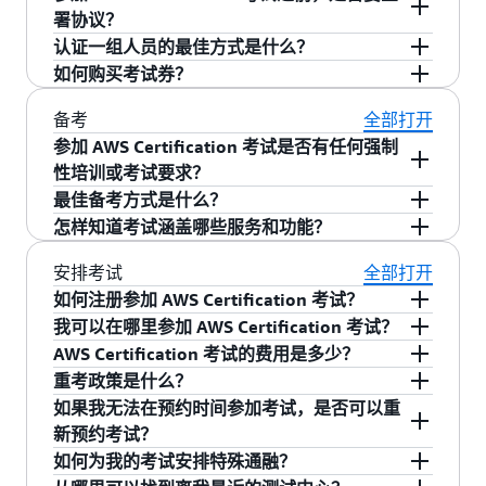
13 至 17 周岁的考生在征得父母或法定监护人同
答案。
署协议？
意后可以参加 AWS Certification 考试。应试者在
为了维护认证计划的安全性和价值，您在报名参
认证一组人员的最佳方式是什么？
预约考试时必须年满 13 周岁。
加考试时以及在开始认证考试之前必须接受 AWS
您可以购买 AWS Certification 考试卷，这样在预
如何购买考试券？
Certification 计划协议的条款和条件。
约考试时考生无需支付费用。当您预约在 Pearson
可通过网络随时购买考试卷。单击
了解详
此处
如需完整的要求和指导，请查看
我们的“一般政策”
备考
全部打开
VUE 考试时，只需输入考试卷。 单击
了解详
情。
此处
页面上的“青少年考试政策”
。
参加 AWS Certification 考试是否有任何强制
情。
性培训或考试要求？
参加培训只是对您的认证准备工作的建议，不是
最佳备考方式是什么？
完成认证的必要条件。 前往
AWS Skill Builder
，
获得实践经验是准备认证考试的最佳方式。我们
怎样知道考试涵盖哪些服务和功能？
查找适合您的学习计划。
建议备考人员获得六个月到两年的 AWS 实践经
AWS 认证考试指南包含在考范围内与不在考范围
安排考试
全部打开
验。我们还提供培训和各种材料，用于帮助您备
内的 AWS 服务和功能列表。此类列表并非详尽无
如何注册参加 AWS Certification 考试？
考。
遗，可能会随时调整。
要注册考试，请登录
aws.training
并单击顶部导航
我可以在哪里参加 AWS Certification 考试？
中的“认证”。然后，依次单击“AWS Certification
可通过 Pearson VUE 的考试中心网络参加 AWS 考
AWS Certification 考试的费用是多少？
Account”（AWS Certification 账户）按钮和
试
AWS Certified Cloud Practitioner 考试的费用为
重考政策是什么？
“Schedule New Exam”（预约新考试）。查找您想
100 美元。助理级考试的费用为 150 USD。专业
如果您未通过考试，必须等待 14 个日历日才能重
如果我无法在预约时间参加考试，是否可以重
参加的考试，然后单击“Schedule at Pearson
级考试和 Specialty 考试的费用为 300 USD。请注
考。重考次数没有限制，但每次重考都必须全额
新预约考试？
VUE”（在 Pearson VUE 预约）按钮。然后，您将
意，可能需要缴纳相关税费（例如增值税）。我
支付报名费。一旦通过了考试，则在两年内不能
是的。您可以在预约的时间至少 24 小时之前取消
如何为我的考试安排特殊通融？
被重定向到考试承办方的预约页面，您可在此处
们还提供澳元、欧元、韩元和日元等当地货币价
重考同一门课程。如果考试更新了考试指南和考