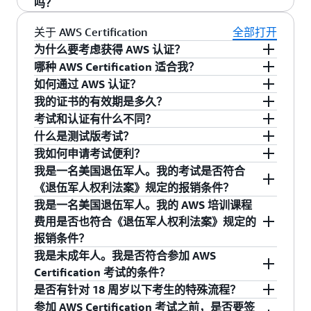
机构 (AWS Training and Certification)。AWS
表。
灵活的识别和验证选项。您可以利用社交媒体新
AWS Certification 考试。
详细了解参加 AWS
吗？
考试，考试费将不予退还（参见下面的医疗例外
Certification 数字徽章的链接对于每个获得 AWS
闻来源中的一键式徽章共享功能，在网站或电子
Certification 考试的选项
。
是的，请登录您的主 AWS 认证账户并使用
合并账
关于 AWS Certification
全部打开
情况）。如果您错过考试时间，则需要等待 24 小
认证的人员都是唯一的。数字徽章也可以链接到
邮件签名中嵌入可验证徽章的工具，以及包含获
户工具
。
时后才能再次注册考试。错过考试不会导致考试
为什么要考虑获得 AWS 认证？
社交媒体档案或个人网站。
得的所有
AWS Certification 徽章
的可选公开档
“未通过”。
AWS Certification 帮助学员通过使用行业认可的
哪种 AWS Certification 适合我？
案。
凭证，验证其云专业知识来建立可信度和信心，
单击
了解各种 AWS Certification 考试。 要了
如何通过 AWS 认证？
此处
并帮助组织发现技能熟练的专业人员来使用 AWS
解有关 AWS Certification 权益的更多信息，请访
要获得 AWS Certification，您必须参加一项受监
我的证书的有效期是多久？
引导云计划。
问我们的
考的考试，并达到及格分数。收到及格分数后，
。
您必须每三年更新一次认证（或完成一次“再认
考试和认证有什么不同？
权益页面
您便会收到认证证书。
证”）。有关更多详细信息，请查看
考试是一种测试，用于验证一个人掌握的 AWS 产
什么是测试版考试？
AWS
品和服务的技术知识。认证是成功通过考试后获
页面。
在将试题用于标准版考试之前，AWS Certification
Certification 的再认证
我如何申请考试便利？
得的证书。证书是一种数字徽章和头衔，您可以
会使用测试版考试来验证试题的考核效果。在首
AWS Certification 部门及其供应商致力于为所有
我是一名美国退伍军人。我的考试是否符合
用在名片和其他专业资料上，表明自己已通过
次开考之前，考试可能需要经过一个测试流程。
个人提供机会，帮助他们验证技术技能和云专业
《退伍军人权利法案》规定的报销条件？
AWS 认证。
此外，AWS 认证部门还可能会在考试内容大纲发
知识。我们将为残障人士提供合理的通融，以帮
是的。根据《退伍军人权利法案》，所有具备受
我是一名美国退伍军人。我的 AWS 培训课程
生变化时进行测试。应试者如果通过测试版考
助确保人们能公平获得 AWS Certification 。要了
培训资格的美国退伍军人均可以向退伍军人事务
费用是否也符合《退伍军人权利法案》规定的
试，将率先获得对应的新认证。您可以在
“考前须
解如何申请通融，请访问
有关“申请通融”的“考前
部提交请求，请求报销自己在 2015 年 12 月 10
报销条件？
知”政策页面
的“测试版考试”部分找到有关测试版
须知”页面部分
。
日之后因参加 AWS Certification 考试而发生的费
不。只有 AWS Certification 考试费用才可以报
我是未成年人。我是否符合参加 AWS
考试的更多信息。
用。要符合条件，您必须通过 AWS Certification
销。
。
Certification 考试的条件？
了解详情
账户购买考试并提交
VA 申请
，以便进行报销。
考生必须年满 13 周岁才能参加 AWS Certification
是否有针对 18 周岁以下考生的特殊流程？
考试。13 至 17 周岁的考生可以参考以下问题的
参加 AWS Certification 考试之前，是否要签