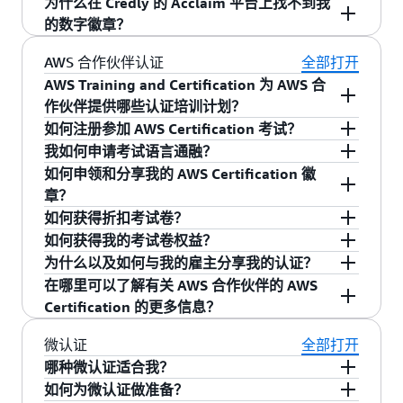
过考试后五个工作日内获得这些优势。
Acclaim 平台，我们为所有获得 AWS Certification
AWS 认证的人员选择在公开档案和简历上共享其
AWS Certification 提供数字徽章，这是获得 AWS
为什么在 Credly 的 Acclaim 平台上找不到我
的人员提供数字徽章，以支持识别和验证。每个
认证状态。AWS Certification 数字徽章可以通过
Certification 以展示认证状态的一项优势。我们通
的数字徽章？
AWS Certification 数字徽章都有一个对其进行验
Credly 的 Acclaim 平台进行验证。
过 Credly 的 Acclaim 平台提供数字徽章，以提供
如果您的数字徽章未出现在 Credly 的 Acclaim 平
AWS 合作伙伴认证
全部打开
证的选项，可用于检查并显示签发日期以及签发
灵活的识别和验证选项。您可以利用社交媒体新
台上，则您可能拥有多个 AWS Certification 账
AWS Training and Certification 为 AWS 合
机构 (AWS Training and Certification)。AWS
闻来源中的一键式徽章共享功能，在网站或电子
户。请确保您已登录持有您的认证的账户。如果
作伙伴提供哪些认证培训计划？
Certification 数字徽章的链接对于每个获得 AWS
邮件签名中嵌入可验证徽章的工具，以及包含获
您有多个具有相同电子邮件地址的 AWS
AWS 合作伙伴培训提供群组式认证培训计划和始
如何注册参加 AWS Certification 考试？
认证的人员都是唯一的。数字徽章也可以链接到
得的所有 AWS Certification 徽章的可选公开档
Certification 账户，则需要先合并您的账户，然后
终在线的认证准备选项，以增强备考信心。
浏览
AWS Certification 考试由 Pearson VUE 在全球范
社交媒体档案或个人网站。
我如何申请考试语言通融？
案。
。
才能在 Credly 的 Acclaim 平台上领取徽章。请
了解详情
联
日程安排
。
围内举办。请
查看考试选项
，以预约线上监考或
可以以两种语言选项参加 AWS Certification 考
如何申领和分享我的 AWS Certification 徽
获取帮助。
系我们
在现场考试中心举办的考试。准备好在线预约了
试。1）以 8 种可用的语言之一进行笔试，监考人
章？
吗？ 获取有关
如何注册参加 AWS 合作伙伴考试
的
员会说英语、日语或西班牙语。2）以英语参加笔
作为获得 AWS Certification 的一项福利，AWS
如何获得折扣考试卷？
分步指南。
试，并请求额外 30 分钟的 ESL 通融来完成考
Certification 提供数字徽章，以展示您的认证状
作为全球认证挑战促销活动的一部分，AWS
如何获得我的考试卷权益？
试。
了解详情 ›
态。
AWS Certification 数字徽章
通过 Credly 平台
Training and Certification 定期提供折扣考试
再认证或升级时，额外考试可享受 50% 的折扣。
为什么以及如何与我的雇主分享我的认证？
提供，可以从
AWS Certification 账户
的“数字徽
卷。
注册接收 APN 新闻通讯
并在您的通讯首选项
您可以从
AWS Certification 账户
的“权益”部分获
AWS Certification 不仅
能促进您的职业发展
，还
在哪里可以了解有关 AWS 合作伙伴的 AWS
章”选项卡进行查看。
中选择“培训与认证”，以接收关于即将推出的计划
取此考试卷，并可用于再认证或将其应用于您希
能使您在 AWS 合作伙伴网络（APN）中的雇主受
Certification 的更多信息？
的提醒。您也可以从 Xvoucher 或 Pearson VUE
为
望参加的任何未来认证考试。
益。认证是提升 APN 等级的关键因素，而且只需
浏览
AWS 合作伙伴认证
页面了解详情。
微认证
全部打开
您的团队获得考试券
，这两个第三方网站都经过
举手之劳，就能与雇主
共享认证许可
。
哪种微认证适合我？
授权，以便于您购买考试券。
如何为微认证做准备？