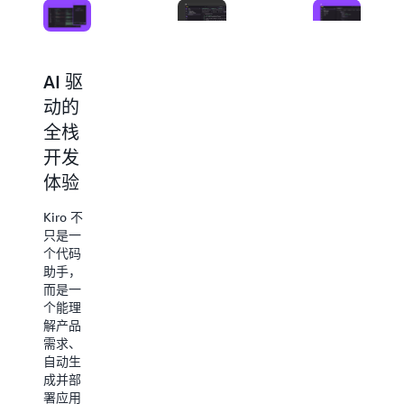
支持
AI 驱
一站
规范
动的
式
驱动
全栈
MCP
开发
开发
集成
（Spec-
体验
通过内
Driven
建的
Kiro 不
MCP 集
Development）
只是一
成，
个代码
Kiro 可
只需用
助手，
无缝连
自然语
而是一
接你的
言描述
个能理
文档、
产品需
解产品
数据
求，
需求、
库、API
Kiro 即
自动生
等关键
可生成
成并部
资源，
架构、
署应用