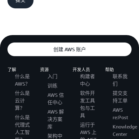
提交
创建 AWS 账户
了解
资源
开发人员
帮助
什么是
入门
构建者
联系我
AWS？
中心
们
训练
什么是
软件开
提交支
AWS 信
云计
发工具
持工单
任中心
算？
包与工
AWS
AWS 解
具
什么是
re:Post
决方案
代理式
运行于
库
Knowledge
人工智
AWS 上
Center
架构中