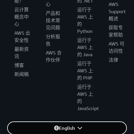
能？
的 .NET
心
AWS
云计算
运行于
Support
产品和
概念中
AWS 上
概述
技术常
心
的
见问题
获取专
Python
AWS 云
家帮助
分析报
安全性
运行于
告
AWS 可
AWS 上
最新资
访问性
AWS 合
的 Java
讯
作伙伴
法律
运行于
博客
AWS 上
新闻稿
的 PHP
运行于
AWS 上
的
JavaScript
English