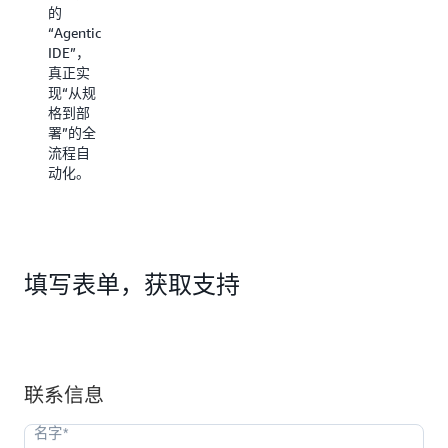
把数
前后端
的
据、工
代码、
“Agentic
具和上
测试脚
IDE”，
下文一
本，并
真正实
并带入
部署到
现“从规
开发流
AWS，
格到部
程，大
让开发
署”的全
幅提升
像写需
流程自
协作效
求文档
动化。
率与自
一样简
动化程
单。
度。
填写表单，获取支持
联系信息