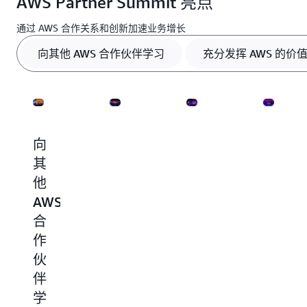
AWS Partner Summit 亮点
下午 1:45-下午 3:15 | 首席技术官田径圆桌会议
艾莉森·约翰逊，亚马逊网络服务 AWS 美洲技术合
分挖掘云投资的最大价值。
松的氛围中交流思想、建立联系和探索合作机
作伙伴高级经理
会。
通过 AWS 合作关系和创新加速业务增长
新星模型
主题：
下午
案例
1:45-下午 2:15 | 客户成功
向其他 AWS 合作伙伴学习
充分发挥 AWS 的价
迁移和现代化/AWS 转型
主题：
下午
Micro
2:15-下午 2:45 | Ingram
下午
2:45-下午 3:15 | AWS 和 TD SYNNEX：
下午 1:45-下午 3:15 | 生成式人工智能圆桌会议
销推动合作伙伴增长
通过分
主题：生成式人工智能
向
下午 1:45-下午 3:15 | SPMO 圆桌会议
充
获
访
其
分
得
问
渠道经销权益圆桌会议
主题：
他
发
启
AWS
GenAI 的数据基础
主题：
AWS
挥
发
服
LOB（使用 BCAP）
主题：
合
AWS
务
通
作
的
端
过
新
伙
价
访
知
伴
值
问
识
AWS
学
助
向