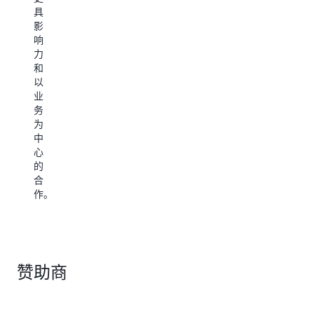
程
独
具
碑。
特
影
见
响
解，
力
专
和
家
以
将
业
随
务
时
为
为
中
您
心
解
的
答
合
疑
作。
问，
并
通
过
实
赞助商
际
应
用
案