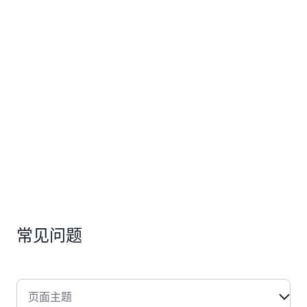
Ingram Micro
例
AWS Summit
为
了解更多
您
进
行
详
细
讲
解。
TD SYNNEX
AWS Summit
AWS
了解更多
合
作
伙
伴
网
络
常见问题
AWS
培
训
和
页面主题
认