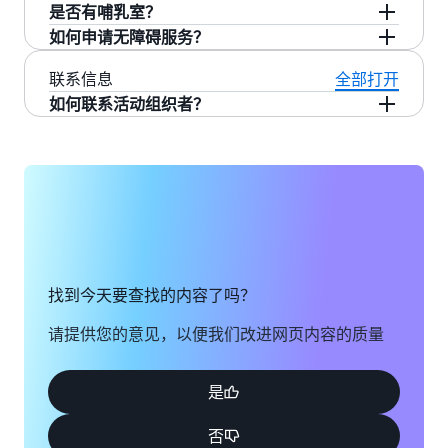
抵达。对于当地居民来说，Javits Center 周围有
或打票。
是否有哺乳室？
GTM
多个停车库，按小时和天收费。从纽约市之外的
如何申请无障碍服务？
安
是，哺乳室旨在为哺乳期的与会者提供私密且安
地点出发？ 无论是开车、乘飞机还是搭乘公共交
全
全的挤奶空间。这些空间配有冷袋、湿巾和舒适
如有任何问题或需求，请通过
aws-partner-
联系信息
全部打开
通，
我们都会为您提供路线
。
直
的椅子。
summit-support@amazon.com
直接联系我们的
如何联系活动组织者？
播！
客户支持团队。
使
如果您有未解决的问题、注册变更或一般反馈，
用
请通过
aws-partner-summit-
AWS
support@amazon.com
联系我们。
加
速
GTM
金
融
找到今天要查找的内容了吗？
服
务
请提供您的意见，以便我们改进网页内容的质量
行
业
合
是
作
伙
否
伴