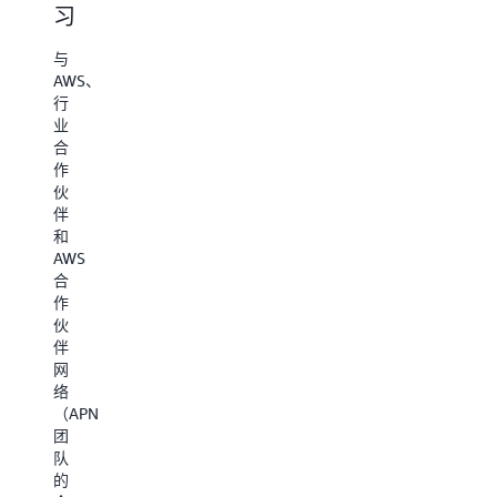
服
力
习
AWS
务
您
专
端，
的
与
家
以
业
AWS、
学
探
务，
行
习
索
使
业
新
创
用
合
技
新
AWS
作
能，
解
为
伙
对
决
您
伴
您
方
的
和
的
案，
客
AWS
产
并
户
合
品
与
推
作
进
产
动
伙
行
品
更
伴
现
及
具
网
代
计
影
络
化
划
响
（APN）
改
专
力、
团
造。
家
以
队
通
进
业
的
过
行
务