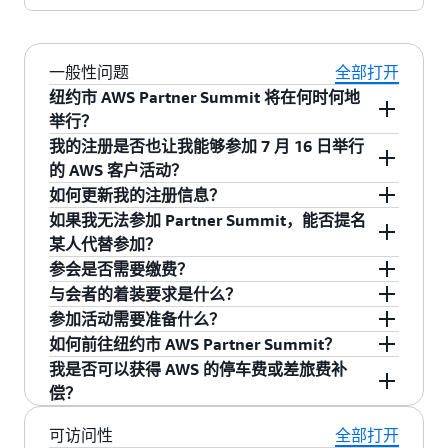
证
AWS
公
一般性问题
全部打开
共
纽约市 AWS Partner Summit 将在何时何地
部
举行？
门
合
我的注册是否也让我能够参加 7 月 16 日举行
纽约市 AWS Partner Summit 将于 2025 年 7 月
作
的 AWS 客户活动？
伙
15 日上午 8:00 至下午 5:00 在纽约州纽约市的
如何更新我的注册信息？
伴
Javits Convention Center
举行。
是，您也将自动注册参加纽约市 AWS Summit。
如果我无法参加 Partner Summit，能否提名
AWS
登录您的账户，点击“注册信息”以查看或更改您的
某人代替参加？
生
注册详细信息。如有任何疑问，请联系
aws-
成
参会是否需要缴费？
partner-summit-support@amazon.com
。
本次活动仅限受邀者参加，且邀请函不可转让。
式
与会者的着装要求是什么？
如果您无法参加，请拒绝邀请。
人
否，活动免费报名，包括用餐、主题演讲、会议
参加活动需要准备什么？
工
和招待会。
无着装要求。与会者可以穿各种着装，包括商务
如何前往纽约市 AWS Partner Summit？
智
休闲装、西装和牛仔裤。穿自己觉得舒服的着装
请准备好出示有效且由政府签发的带照片的身份
能
我是否可以获得 AWS 的停车费或差旅费补
即可。
证件。
纽约市 AWS Partner Summit 将在位于
429 11th
合
偿？
Ave, New York City, NY 10001
的 Jacob Javits
作
伙
Center 举行，可通过公共交通、汽车或步行轻松
否，AWS 对停车费或其他旅行相关费用恕不报销
可访问性
全部打开
伴