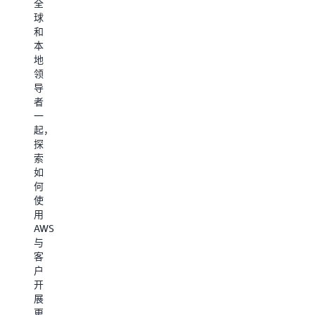
全
AWS
交
为
球
合
流。
中
和
作
每
心
本
关
个
的
地
系
服
参
领
实
务
与。
导
现
端
者
盈
都
一
利
提
起，
——
供
探
与
有
索
AWS
关
如
同
AWS
何
行
如
使
设
何
用
定
加
AWS
共
速
与
同
业
客
目
务
户
标
转
开
和
型
展
里
的
更