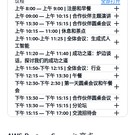
议程
全部打开
上午 8:00 — 上午 9:00 | 注册和早餐
上午 09:00 — 上午 10:15 | 合作伙伴主题演讲
领取会议徽章并享用美味早餐，为一天富有见地
下午 13:30 — 下午 15:15 | 合作伙伴圆桌会议
的讨论和宝贵的交流奠定基础，以开启您的
通过创新重塑合作伙伴体验，以支持我们共同的
上午 10:15 — 11:00 | 休息和茶点
Partner Summit 体验。
客户实现加速增长。与 AWS 高管一同深入探讨
参与独家、仅限受邀者参加的圆桌会议，探讨
上午 11:00-上午 11:25 | 全体会议：生成式人
AWS 在美国、生成式人工智能、AWS
AWS 的前沿话题，您将有机会在轻松协作的氛围
利用这个茶歇时间享受小吃和饮料，同时探索
工智能
Marketplace 方面的投资，并与我们的合作伙伴共
中，与行业同行及 AWS 专家进行深入交流。
AWS 自助服务亭并与其他与会者交流，为有意义
上午 11:20 — 上午 11:40 | 成功之道：炉边谈
同庆祝取得的成功。
的对话和更深入地了解 AWS 解决方案创造机会。
演讲嘉宾：
话，探讨我们的成功之道
上午 10:30-下午 12:00 | SPMO 圆桌会议
上午 11:50-下午 12:15 | 全体会议：行业
演讲嘉宾：
亚马逊网络服务数据与人工智能合作伙伴进入市
上午 11:20 — 上午 11:40 | 成功之道：炉边谈话，
下午 12:15 — 下午 13:30 | 午餐
从 POV 到大规模价值-建立可扩展的客
主题：
场总监马克·雷尔夫
探讨我们的成功之道
演讲嘉宾：
Chris Sullivan，Amazon Web Services 美洲渠道
下午 12:30-下午 2:30 | 第一天圆桌会议和午餐
户成功模型
Kris Satterthwaite，亚马逊网络服务美国零售、
共进午餐，继续上午会议中精彩的讨论，同时与
与联盟副总裁
会
与规模合作伙伴一起加速 GTM
演讲嘉宾：
主题：
餐厅和消费品总监
其他 AWS 合作伙伴和高管一起享用精心准备的餐
亚马逊网络服务 AWS 市场与合作伙伴服务副总裁
下午 13:30 — 下午 15:15 | 合作伙伴圆桌会议
在 AI 代理时代，加快行业合作伙伴对
点。
主题：
第 1 天合作伙伴
Matt Yanchyshyn
主题：
瑞秋·洛克伍德，亚马逊网络服务市场营销、全球
下午 13:30 — 下午 15:15 | 分论坛
AWS 市场的采用
参与独家、仅限受邀者参加的圆桌会议，探讨
亚马逊网络服务企业副总裁杰森·贝内特
合作伙伴和 AWS 市场总监
下午 15:15 — 下午 17:00 | 交流招待会
AWS 的前沿话题，您将有机会在轻松协作的氛围
Rachel Skaff，亚马逊网络服务北美合作伙伴和渠
通过参加由我们杰出的活动赞助商主持的专题分
安迪·威廉姆斯，亚马逊网络服务美洲合作伙伴营
中，与行业同行及 AWS 专家进行深入交流。
道销售总监
论坛，深化您的 AWS 专业知识，届时行业领导者
我们的交流招待会旨在创造专为建立有意义的人
销总监
亚马逊网络服务咨询合作伙伴总监
将分享实用见解、成功案例及创新策略，助您充
际关系而设计的空间，让行业专业人士能够在轻