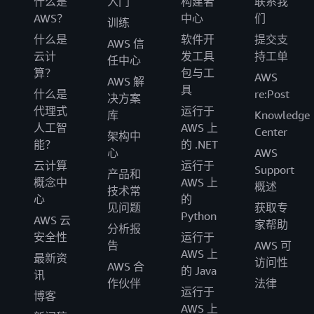
什么是
入门
构建者
联系我
AWS？
中心
们
训练
什么是
软件开
提交支
AWS 信
云计
发工具
持工单
任中心
算？
包与工
AWS
AWS 解
具
什么是
re:Post
决方案
代理式
运行于
库
Knowledge
人工智
AWS 上
Center
架构中
能？
的 .NET
心
AWS
云计算
运行于
Support
产品和
概念中
AWS 上
概述
技术常
心
的
见问题
获取专
Python
AWS 云
家帮助
分析报
安全性
运行于
告
AWS 可
AWS 上
最新资
访问性
AWS 合
的 Java
讯
作伙伴
法律
运行于
博客
AWS 上