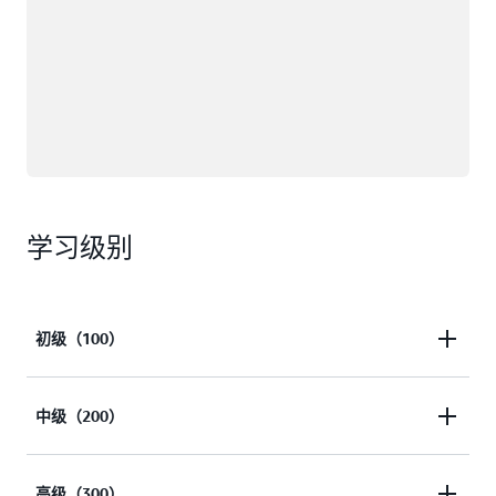
学习级别
初级（100）
本内容向受众介绍 AWS 服务或功能，并假设受众对
中级（200）
AWS 一无所知或知之甚少。作者解释了基本应用场
景、功能和优点，并提供了入门资源。
本内容侧重于提供 AWS 服务或功能的概述，并假设
高级（300）