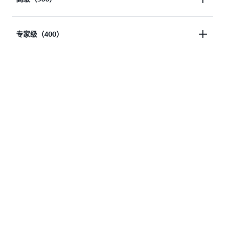
受众具有该主题的工作经验。作者重点介绍了使用多
种服务或特性、功能和优势的常见应用场景。
本内容深入探讨了所选主题。作者假定受众熟悉主
专家级（400）
题，但可能没有实施类似解决方案的直接经验。可能
会分享代码，但这不是本内容的主要重点。
本内容适合以下受众：非常熟悉相应主题，有实施类
似解决方案的经验，并且熟悉该技术在多种服务、架
构和实施中的使用。作者会深入研究代码，介绍高级
技巧，并探索该技术的未来发展。