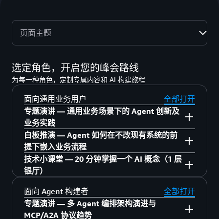
页面主题
选定角色，开启您的峰会路线
为每一种角色，定制专属内容和 AI 构建旅程
面向通用业务用户
全部打开
专题演讲 — 通用业务场景下的 Agent 创新及
业务实践
白板推演 — Agent 如何在不改现有系统的前
6 月 23 日 5 层 515
提下嵌入业务流程
技术小课堂 — 20 分钟掌握一个 AI 概念（1 层
13:30–14:00 Amazon Quick：告别重复劳动，
6 月 23 日 5 层 中庭
银厅）
让企业知识自生长
13:30–14:15 Agent 时代，企业的 WorkFlow
面向 Agent 构建者
全部打开
Amazon Quick 快速上手
14:00–14:30 【人力资源】Agent 遇见 HR：员
究竟该如何设计与协作
专题演讲 — 多 Agent 编排架构演进与
工服务、决策、政策三线突破
AI Agent 的认知升级与业务赋能
MCP/A2A 协议趋势
14:25–15:10 【知识工作者】Agent 重塑内容