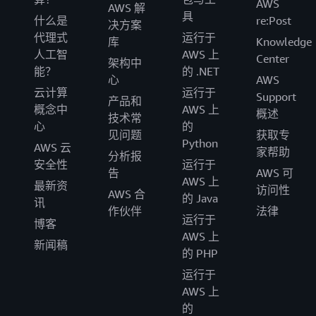
AWS
AWS 解
具
什么是
re:Post
决方案
代理式
运行于
库
Knowledge
人工智
AWS 上
Center
架构中
能？
的 .NET
心
AWS
云计算
运行于
Support
产品和
概念中
AWS 上
概述
技术常
心
的
见问题
获取专
Python
AWS 云
家帮助
分析报
安全性
运行于
告
AWS 可
AWS 上
最新资
访问性
AWS 合
的 Java
讯
作伙伴
法律
运行于
博客
AWS 上
新闻稿
的 PHP
运行于
AWS 上
的