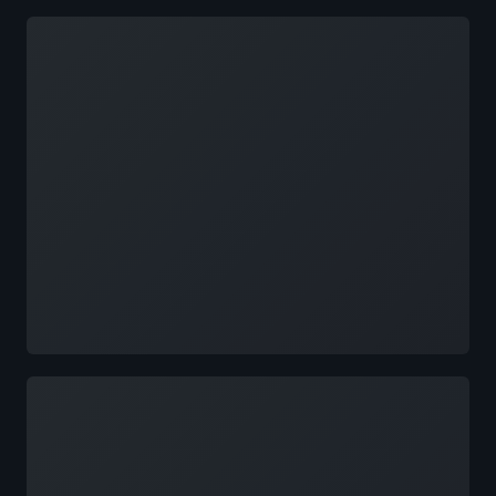
Agent 开发的五层范式和两个正交资产
降低
正在加载
14:30–15:00 Habby 游戏的 DevOps Agent 智
14:10–14:35 科技出海新范式：基于 Amazon
能运维实践
Nova Sonic 与 Amazon Bedrock 构建 AI 健康
15:00–15:30 可灵 AI 打造全球视觉内容创作新
语音助手
体验
14:45–15:10 智能家居视频理解智能体最佳实
践
6月24日 5层 517
了解更多
13:30–14:00 从知识孤岛到智能自助：基于
Amazon Bedrock AgentCore 构建企业 IT 支持
Agent 的实践
14:00–14:30 小红书质效 AI 平台分享
14:30–15:00 在亚马逊云上保护数字员工：
Agentic AI 的身份治理与运行时防护
正在加载
15:00–15:30 Lenovo GIC 基于亚马逊云科技构
建企业级 AIDLC 平台
6月24日 5层 518