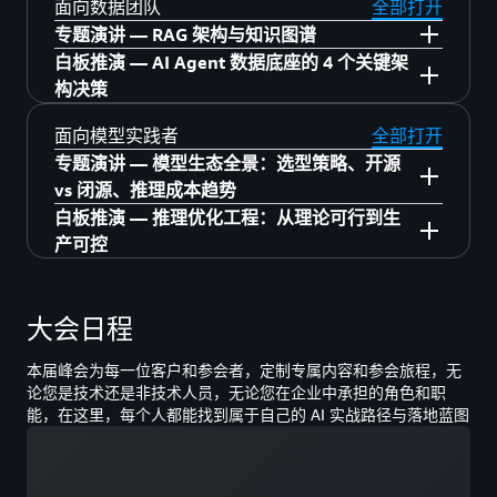
运营
6月23日 5层 中庭
面向数据团队
全部打开
14:00–14:30 利用 EKS、Kata Container 构建
规的 AI 搭档
14:45–15:10 AI 驱动营销增长：效果广告素材
平衡
15:20–16:05 AI 驱动的安全事件响应：从检测
6月23日 6层 617
专题演讲 — RAG 架构与知识图谱
15:30–16:00 Flinco & 亚马逊云科技联合方
通用 Agents 平台
智能管理与生产实践
15:00–15:30 【销售】基于 Amazon Quick 知
到修复的智能化实践
13:30–14:15 在 Amazon Trainium 上运行图片
14:25–15:10 从 AI 辅助到 AI 自主的工程交付
白板推演 — AI Agent 数据底座的 4 个关键架
案，实现端到端的智能网络与云服务集成
14:30–15:00 速度即竞争力 — Graviton5 × 当
识图谱的 CRM 创新应用
6月23日 6层 619
和视频生成模型的实践
13:30–14:00 多智能体报告平台：海量用户反
15:20–15:45 从中国到世界：未来电视如何用
体系
构决策
16:00–16:30 Powered by 亚马逊云科技：Zilliz
6月24日 4层 中庭
日达电商的性能跃迁
馈到分钟级洞察的通用架构实践
亚马逊云科技打造新一代智能视频处理平台
14:25–15:10 借助 AI 提速安全运营效率
15:20–16:05 Demo 跑通了，然后呢？From
了解更多
构建企业级 AI 应用的数据底座
13:30–14:00 从小时到秒级：游戏出海数据团
15:00–15:30 制造业企业 AI 平台从 0 到 1：韶
6月23日 6层 中庭
面向模型实践者
全部打开
14:00–14:30 用语义层和 VQR 重建 Agentic 查
15:55–16:20 基于 Amazon SageMaker 的多模
Agent to Platform 的四个亚马逊云科技架构决
15:20–16:05 基于 Amazon EKS 与 NVIDIA
13:30–14:15 护航全球化业务：基于 Amazon
队如何用 Agentic BI 重构数据分析范式
16:30–17:00 KiwiCloud 云原生 UEM 平台的全
音科技的统一模型网关与安全管控实践
专题演讲 — 模型生态全景：选型策略、开源
询的可信链路
态广告推荐特征工程
策
NVSentinel 构建高韧性模型训练平台
Bedrock 与 OceanBase 的出海实时智能风控与
3:30–14:15 存之有序，治之有矩——Agent 记
球出海实践
14:00–14:30 取之有度，用之有节——破解
vs 闭源、推理成本趋势
15:30–16:00 Amazon Transform Custom — AI
14:30–15:00 用自然语言操控电视：TV AI
合规实践
忆系统从选型到生产运维
Agentic 应用 Token 爆炸难题
6月24日 4层 中庭
白板推演 — 推理优化工程：从理论可行到生
6 月 23 日 1 层 银厅 行业大讲堂 B
6月24日 5层 中庭
驱动的规模化代码现代化与技术债清理
Agent 的工程化实践
了解更多
14:25–15:10 使用 DevOps Agent & Security
6月23日 6层 620
14:25–15:10 多模态数据湖——释放多模态数
产可控
14:30–15:00 Amazon Athena + Iceberg：AI
16:00–16:30 小红书大模型基础设施实践：
15:00–15:30 SAP for Me 智能助手：从 RAG 到
Agent 加速 PCI DSS 认证
13:30–14:15 Agentic 时代的 App Store：如何
13:30–14:15 生产就绪的 DevOps：亚马逊云
据价值，加速 AI 创新
11:00–11:25 端云协同 Agentic AI：亚马逊云
Agent 的数据底座实战
Relax 与 MaaS 驱动的模型能力闭环
13:30–14:00 Mooncake on 亚马逊云科技
Agentic AI 之路
6月23日 4层 中庭
通过内部"工具+智能体"市场赋能企业 AI 创新
15:20–16:05 Amazon DevOps Agent &
科技 DevOps Agent 基于大规模部署环境的实
科技智能座舱出海解决方案与实践
15:20–16:05 Amazon S3 Files & Vectors：为
15:00–15:30 高性能存储加速生成式 AI 训练与
EFA：万亿参数模型背后的开源服务架构实践
15:30–16:00 构建企业级 AI Agent 安全方案与
Security Agent 驱动出海安全合规认证效率跃
践
大会日程
了解更多
AI Agent 和媒体管理重新定义对象存储
11:35–12:00 物理 AI 让巡检机器人真正自主
推理
了解更多
13:30–14:15 多维度 RL 电商属性抽取，小模型
14:00–14:30 基于 LLM 的广告预算分配方案
实践
升
14:25–15:10 AI Agent 与传统工作负载的统一
13:00–13:25 从数据采集到世界模型：构建面
低成本高表现
15:30–16:00 Agent 黑盒拆解术：基于
本届峰会为每一位客户和参会者，定制专属内容和参会旅程，无
6月24日 6层 中庭
14:30–15:00 750B MoE 分离推理：从 RoCE 到
16:00–16:30 加速蜕变：Amazon Transform
可观测性实践
向通用具身智能的数据飞轮
论您是技术还是非技术人员，无论您在企业中承担的角色和职
了解更多
Langfuse 的 Trace、Token、Tool Call 可观测
14:25–15:10 Nova Forge 产品全景与客户案例
EFA 的全栈验证
加速企业现代化的 AI 密码
能，在这里，每个人都能找到属于自己的 AI 实战路径与落地蓝图
13:35–14:00 中企海外 AI 座舱发展趋势与新一
13:30–14:15 破解 Agentic AI 应用性能瓶颈：
了解更多
16:00–16:30 Agentic AI 的数据之道——Agent
15:20–16:05 基于 SageMaker HyperPod 的分
15:00–15:30 PixVerse：从像素到叙事：多模
正在加载
16:30–17:00 使用 Agentic AI 重构云和 Token
代导航智能体实践经验
基于 Amazon ElastiCache for Valkey 的语义缓
自己找数据、记数据、管数据，你准备好了
布式 Agentic RL 大模型训练
态模型如何重构视频生成的能力边界
成本治理
存实践
吗？
14:10–14:35 基于亚马逊云科技的智能座舱全
16:15–17:00 小模型，大智能体：在