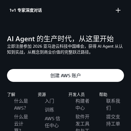
两天上手，离开时 Agent 已就绪
1v1 专家深度对话
带着你的问题来，带着解决方案走
AI Agent 的生产时代，从这里开始
立即注册参加 2026 亚马逊云科技中国峰会，获得 AI Agent 从认
知到实战，从概念到商业价值的完整跃迁路径。
创建 AWS 账户
了解
资源
开发人员
帮助
什么是
入门
构建者
联系我
AWS？
中心
们
训练
什么是
软件开
提交支
AWS 信
云计
发工具
持工单
任中心
算？
包与工