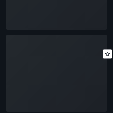
6月24日 4层 430
13:35–14:00 Amazon Connect AI Agent，助力
博卡软件公司实现全球智能预约
13:30–14:00 创想三维从 AI Coding 到全栈 AI
14:10–14:35 Viewtrade——如何利用亚马逊云
实践之路
科技部署市场数据并加速策略验证
14:00–14:30 被记住·被托付：对话式智能体的
14:45–15:10 从定制到速创：生成式 AI 驱动的
物种分化与同源进化
保险 PaaS 业务创新
正在加载
14:30–15:00 从 AI 工具到虚拟员工：AI Native
15:20–15:45 智能代理型 GEO：让品牌被 AI 看
落地实战
见与推荐
15:00–15:30 Moxt 基于 Amazon Bedrock 构建
6 月 24 日 2 层 银厅 行业大讲堂 B
的 Agentic AI 工作空间新范式
15:30–16:00 AI 原生数据库：Agent 热潮背后
11:00–11:25 生成式 AI 自进化基础设施，定义
的基础设施革命
全新品类
6月24日 4层 431
11:35–12:00 飞象的规模化实践——AI Agent
如何重塑教师备授课全流程
13:30–14:00 上下文驱动的 Persona 模拟：基
13:00–13:25 企业级生成式 AI 全栈：迈向智能
于亚马逊云科技的 Agentic 消费者认知系统
体 AI 之路
14:00–14:30 从声明式开发到无代码协作：
13:35–14:00 云原生：拜耳如何实现 70% 成本