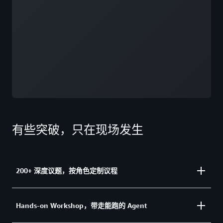
13:30–14:00 从 RAG 到五层 Agentic
Platform：Holla 基于 Amazon Bedrock 的企
业级演化
14:00–14:30 三天重塑 .NET 全栈：AI 驱动代
码转型实践
14:30–15:00 让 Agent 走进真实世界：端云协
同 Agentic AI 实践
15:00–15:30 AI DevOps Agent 驱动吉利数字
中台提效
有些突破，只在现场发生
了解更多
200+ 深度议题，按角色定制议程
从构建、调优到合规出海，精准匹配你的 Agent 挑战
Hands-on Workshop，带走能跑的 Agent