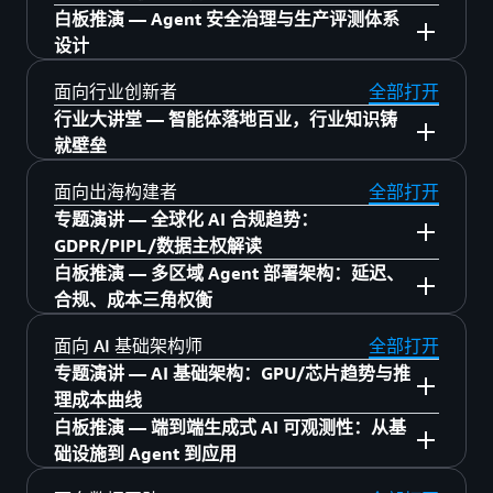
14:30–15:00 【财务】Amazon Quick 让财务告
Kiro 开发实战入门
白板推演 — Agent 安全治理与生产评测体系
生产力：从 PPT 自由到视频工厂
别繁琐：六大领域 22 个场景
DevOps Agent 实践指南
6月23日 6层 616
设计
15:20–16:05 【营销】实时反馈+市场预演：重
15:00–15:30 【销售】赢单利器：智能投标助
AI 安全防护入门
塑市场调研
手
13:30–14:00 Cardinfolink：Agentic Payment
6月23日 6层 中庭
面向行业创新者
全部打开
向量数据库核心原理
16:15–17:00 从琐事夺回时间：企业级 Agent
重塑支付体验
行业大讲堂 — 智能体落地百业，行业知识铸
15:30–16:00 【销售】全行业智能投标方案：
Agentic AI 基础框架
13:30–14:15 基于亚马逊云科技的 AI 原子能
规模化落地
就壁垒
Agent 一站式搞定
14:00–14:30 构建企业级智能体平台：安克如
力，实现从传统 CRM 到 AI CRM 的产品创新
Amazon Graviton：Agentic AI 的算力基座，
何借助 AgentCore 与 Agentic 强化学习，实现
16:00–16:30 【质量管理】Agentic AI × 制造业
6 月 24 日 5 层 中庭
面向出海构建者
全部打开
6 月 23 日 1 层 银厅 行业大讲堂 A
性价比之选
14:25–15:10 基于 Amazon Elastic Container
创新
质量管理新范式
专题演讲 — 全球化 AI 合规趋势：
Service 与 Amazon AgentCore 构建 OpenClaw
14:30–15:00 5 个 AI Agent 运营工厂：仿真到
16:30–17:00 从感知到行动：物理 AI 如何重塑
13:30–14:15 不写代码造应用：Agent 让业务
了解更多
11:00–11:25 游戏领域的 Agentic AI：从原型
GDPR/PIPL/数据主权解读
平台的架构选型
现实
企业核心竞争力
自主创新
到生产
白板推演 — 多区域 Agent 部署架构：延迟、
15:20–16:05 AgentCorp：能交付的 AI 工程团
13:30–14:00 IPC 企业出海的架构升级与 Agent
15:00–15:30 WeMol Copilot：多智能体自动化
合规、成本三角权衡
11:35–12:00 亚马逊云科技 RTB Fabric：广告
队
6 月 24 日 5 层 516
了解更多
实践
抗体设计
6月23日 4层 中庭
技术公司的竞价收益增长引擎
16:15–17:00 AIDLC 与 Apache 之道加速开源创
面向 AI 基础架构师
全部打开
14:00–14:30 永不眠，不停售：AI 直播主持人
15:30–16:00 亚马逊云科技 & MiniMax 实时语
13:00–13:25 Stary 联合亚马逊云科技打造 AI
13:30–14:00 【运营】AI 重塑客服管理：滴滴
新
专题演讲 — AI 基础架构：GPU/芯片趋势与推
13:30–14:15 从芯片到云端：乐鑫 ESP
全球部署
音智能体架构与多语言 AI 落地实践
漫剧"流水线"
出海 14 国实战
理成本曲线
RainMaker × 亚马逊云科技 如何让 AIoT 产品
14:30–15:00 助力 AI Office 出海：赋能全球数
16:00–16:30 突破 AI 孤岛，企业级多智能体中
6月24日 6层 中庭
13:35–14:00 构建营销 Agent 网络：从单点自
14:00–14:30 【供应链管理】Amazon Quick 实
白板推演 — 端到端生成式 AI 可观测性：从基
开发快人一步
亿用户
枢 Maiah 的规模化落地实践
13:30–14:00 Token 工厂：大规模 AI 推理基础
动化到全链路智能闭环
现 AI 驱动的采购与运营
础设施到 Agent 到应用
14:25–15:10 东南亚市场机遇：面向大中华区
13:30–14:15 Agent 安全治理：身份管控、数
15:00–15:30 以 Agentic AI 重塑全球规模媒体
16:30–17:00 Agent 时代实时语音交互基建
设施的工程实践
14:10–14:35 4D 世界模型，对话即游戏
14:30–15:00 【法务】Amazon Quick：法务合
ISV 与客户
据脱敏、行为审计、合规出海、HITL 审批疲劳