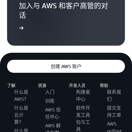
加入与 AWS 和客户高管的对
话
了解详情
创建 AWS 账户
了解
资源
开发人员
帮助
什么是
入门
构建者
联系我
AWS？
中心
们
训练
什么是
软件开
提交支
AWS 信
云计
发工具
持工单
任中心
算？
包与工
AWS
AWS 解
具
什么是
re:Post