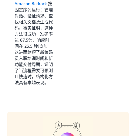
个月内将数据安全问
Amazon Bedrock
按
题的平均解决时间缩
固定序列运行：管理
短 70%，将备份的
对话、验证请求、查
故障排除时间从数小
找相关文档及生成代
时加速至 10 分钟以
码。事实证明，这种
内，并使客户能通过
方法很成功，准确率
自然语言交互完成
达 87.5％，响应时
90% 的常规数据保
间在 23.5 秒以内。
护任务。
这进而缩短了新编码
员入职培训时间和新
功能交付周期，证明
了当流程需要可预测
且快速时，结构化方
法具有卓越表现。