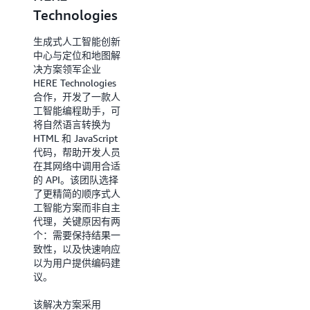
Technologies
生成式人工智能创新
中心与数据安全领军
生成式人工智能创新
企业 Druva 的合作
中心与定位和地图解
需要不同的方案。
决方案领军企业
Druva 面临的挑战是
HERE Technologies
帮助客户识别并应对
合作，开发了一款人
其基础设施中的数据
工智能编程助手，可
威胁——这项任务需
将自然语言转换为
要持续的监控和复杂
HTML 和 JavaScript
的分析。
代码，帮助开发人员
在其网络中调用合适
由于每种安全威胁可
的 API。该团队选择
能需要独特的应对措
了更精简的顺序式人
施组合，因此任何一
工智能方案而非自主
种步骤序列都无法解
代理，关键原因有两
决所有情况。这需要
个：需要保持结果一
一个能够理解背景并
致性，以及快速响应
协调多种专业功能的
以为用户提供编码建
系统。通过这款多代
议。
理协同助手，Druva
的目标是在未来 12
该解决方案采用