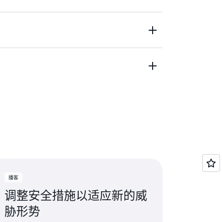
者。
做到与时俱进的？ 安全环境似乎日新月异，
，以及他们需要为企业做些什么。
的行动。在不断成长的道路上，我们面临着
能在以两倍的速度发生着变化。您如何了解
衷地认为，这是一个绝佳机会，可以拓宽视
论经济利益吗？ 还是讨论风险？ 或者，当您
以便能够有效地向组织内的同事们传达风
以及我们作为一家公司应当如何发展壮大。
层
是否希望深入了解安全指标？
思是，当代理与代理交谈时，您的员工那时
动机。
何保障这种情况的安全？ 您将如何防御存在
 但这是我喜欢安全工作的原因之一。也是我
，他们每天都要在百忙之中抽出一点时间进
可以确保在全部 IT 事务中，每个人都将安
很显然，这关乎降低风险。这关乎指出我们
三十年的原因之一。
结束时的一个小时。您在做着类似的事情，
们要避免的情况，但也关乎生产力的提高。
服他们，让他们仔细考虑这些事情。但归根
究什么？
会将宝贵的人力资源浪费在可以自动化的事
特定的角色。他们要在企业里实现特定的目
额外的障碍和采取额外的行动，否则他们会
的生产力、我的团队的生产力以及降低的风
，IT 与安全这两个部门总是会不自觉地来回
的时间来。这两天是我的免开会日。那并不
，大家都是一家人了，感觉当然很好。要好
实际上，我可能只参加三、四个（而不是 15
您最后想对您的首席信息安全官们说些什么？
用那些时间。我们必须提前计划并且腾出时
职业生涯来到 30 年时，已经在考虑退休
而然地冒出来。不好的一点是，我要在深夜
了，我要躺平了。我之所以在这个行业摸爬
，当然，您现在处于有利的位置，因为您是首席
播客
er 和其他类似的资源，只是为了掌握最新动
之一是我喜欢这样一个事实：每一天都是崭
息安全官管辖的安全事宜，那么您是如何让
容易尝试成为卢德分子（强烈反对提高机械
调整安全措施以适应新的威
的挑战，有些事情会让我保持思维敏锐，有
以往，我们让开发人员推送代码，使其经过不
进步，然后说，不，不能让这种事情发生。
使我成长。我喜欢这样的挑战。
胁形势
，但是可能遇到所谓的安全阻力。比如这样
。拥抱它。看看新涌现的供应商，看看颠覆