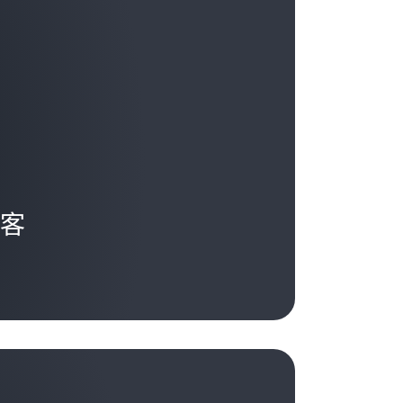
我们依赖人工智能并且对它寄予厚望，但并非
所以我们将公司名称重新改为 Abnormal
司的风险状况比较保守，并且认为人工智能
须理解这种观念并进行相应的调整。
的程序需要运行，需要做出决策，需要了解
的速度来分析具体的情况。
的采用速度要快得多。因此，我认为这个过
人工智能做了很多非常棒的事情，而且获得
。但我也要指出，这绝对是一个激动人心的
些刚刚起步的小型初创企业中看到这一点。
是在帮助开发人员拨开重重迷雾，洞悉整体
…实际上，我坚信人工智能不会取代人类的
行开发。他们能够在内部利用人工智能。我
区和安全社区，您是如何帮助他们在各自的
我也不是第一个这么断言的，我坚信这要归
。我们必须
能够扩大规模
。我喜欢这样一个
有组织内的人才留存问题。如今，人们每隔几
，而是有人会用掌握 AI 技能的人类取代不
之后，组织中的每一个人都必须能够发挥他
正常的现象，但是当这些人员离职时，您的
的部分原因恰恰
要做的一些事情包括寻找新的机会，并思考
，并严重阻碍文化成长。那么，您会采取哪
这并不是要取代人类的工作。这是关乎如何在
客
道路，最终留住这些人才？
，在未来的五年内实现 10 倍增长。
开始就要未雨绸缪。我总是渴望看到不同的
工智能工具正在激增，您如何看待这些工具
欲。我希望员工成为多面手。我希望员工乐
我不在乎你在五年前做了什么。我在乎的是你
售给这些用户之前，您会为此实施哪些类型
在职业生涯早期和现如今必须学习的知识，
什么？ 你在构建什么样的代理？ 你是否在使
部信息放到今天已经过时了。这没什么大不
才是我想知道的，因为
息或许在五年之后也会过时。