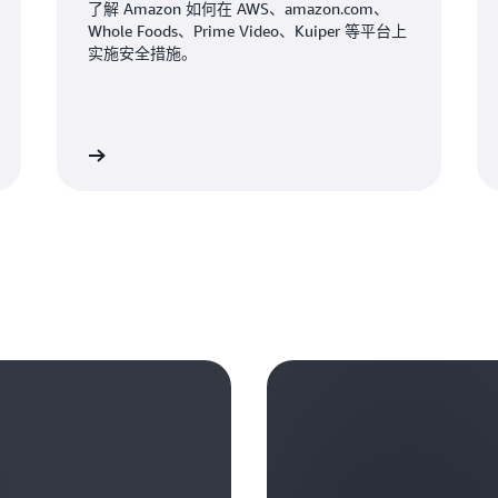
Clarke Rodgers：
阻拦：“哦，我发现了一些
了解 Amazon 如何在 AWS、amazon.com、
性的技术。看看真正利用人
我要求我的 IT 团队关注
太赞了。从组织内的安全运
态从“安全性阻碍了我”转
Clarke Rodgers：
Whole Foods、Prime Video、Kuiper 等平台上
怕技术。对我来说，这是令
内。这并不是说要彻底消除
实施安全措施。
能？
进行构建”？
好吧，在这一点上，虽然我
标，有时还意味着，我们的
接下来的 18 到 24 个
Clarke Rodgers：
定的技术，无论是侧重于安
Mike Britton：
Mike Britton：
说得好。Mike，非常感谢
Clarke Rodgers：
切会在何时变得成熟？
在我看来，人工智能有能力
我们是一家安全公司，因此
立即收听
立即收
当然。 除了首席信息官这一角
如今正在使用人工智能。他
安全方面的背景或者曾在安
人工智能事务。您能否谈一
Mike Britton：
否将人工智能用作主要工具
他们没有这样的背景或经历
Mike Britton：
找不到更好的词汇了；然后
谢谢你们的邀请。我感到非
在又回到了我们之前讨论的
他们了解客户的处境以及客
我的预测一部分是在尝试猜
作为内部的一种业务工具，
工智能营销工具可供选择，
户关心我如何保护自己的基
的是人工智能。现在，每家
如何保护组织免受人工智能
的收件箱并与他们互动。这
以有事情做，是因为客户会
了大量的干扰。成为技术买
便不是天才也能轻松上手。
在，我必须赢得并维持客户
区分真正的人工智能与拼凑
Mike Britton：
击者能够利用人工智能显著
意义的信任，通常是很难建
加一个类似于 ChatGPT
是的，这很有趣，因为 Abn
机器速度实施攻击，那么如
我们负担不起这样的损失。
提供价值吗？ 我希望在接下
喜欢开玩笑说，在人工智能
这场战斗。
化。历来都是这样，在这样
了。Evan 和 Sanjay 
我们为数字化转型和
云服务
此外，我们越帮助团队了解
AI。在我看来，他们从市
害。我不止会专横地说：“
Clarke Rodgers：
了”、“太超前了”、“太让
当然。
常尝试列举客户的实际示例
Clarke Rodgers：
Abnormal Securit