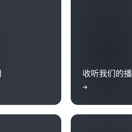
个。” 在前进的道路上，
而且还在继续。
来回归我们最初的立业之基。
每个组织都是这样。有些公
Mike Britton：
AI。
是一股可怕的力量，我们必
因此，我的防御措施是，我
Mike Britton：
上下文，并以与攻击者相同
而且还在继续。但人工智能
从产品的角度来看，我们为
Clarke Rodgers：
程中必然会出现赢家和输家
了大把的机会。您可以在一
我喜欢这种做法。您基本上
时期。我并不认为人工智能
他们能够利用人工智能来进
局势。对于您的开发人员社
工作，但我确实相信，而且
们必须能够敏捷地开展业务
角色中成长的？ 当然，还
结为不是人工智能会取代人类
理念：在经过人工智能赋能
年就会跳一次槽，这是非常
会使用 AI 的人类。其中
们的最大潜力。为此，我们
组织会失去大量的机构知识
我们如何才能扩大规模。 
们
收听我们的播
些措施为他们铺平职业发展
不增招 10 倍雇员的情况下
Clarke Rodgers：
说得好。
了解更多
Mike Britton：
Clarke Rodgers：
老实说，我认为从招聘过程
鉴于您的业务用户使用的人
Mike Britton：
面孔。我希望员工拥有求知
… 也在改变着雇佣标准。
的安全化，然后在将它们出
于学习和成长。对比一下我
现在正在做什么。你在探索
的护栏？
我在职业生涯早期了解的全
用人工智能开发工具？ 这
了的。我如今了解的全部信