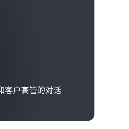
到这些生意。我希望用户在有想法的时候来
学习和成长，而且是发自内心的渴望。这是
：“嘿，我们正在想方设法解决这个问题。”
源和机会，但员工们也必须渴望和愿意把握
子邮件地址，甚至不必输入信用卡号，就可
，如果以这一前提为起点，并且找到愿意调
之力。不管是作为安全人员还是 IT 人员，
员工，这一部分工作就很容易完成了。在我
“我们能够阻止和消灭一切来犯之敌。”
我们必须让他们摆脱无聊、单调、日常性的
和自动化能够在这方面大显身手。如果员工
都能看到自己的日常工作带来的转变，他们
的影响，就会在很长的时间内不离不弃，尤
长和学习时。我认为这是留住人才的最好办
工作，帮助他们快速尝试，快速失败，看看
 和客户高管的对话
效，还要帮助他们了解
投资回报
。这不仅仅
，从第一天起我就是这样做的。我在组建了
速度，以及利用这一工具帮助我们解决难题
全团队。迄今为止，在我们迄今拥有的大约 75
说，我们目前处于这样一个奇怪的时代：市
和我们分道扬镳。
千个版本，而且每天都有新的产品涌现。尽管我
个版本可供选择，但我们非常希望精简工具
正确的解决方案。
吗？