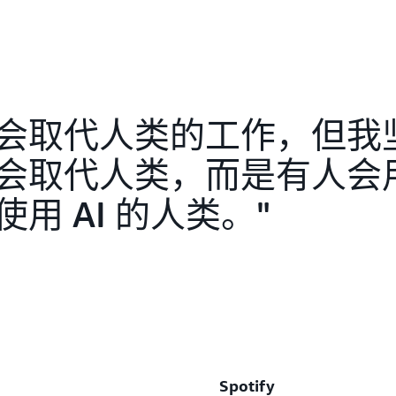
型上下文协议，还有 A2A
Clarke Rodgers：
及平均检测时间。平均修复
我们非常幸运，因为我们生活在
Clarke Rodgers：
请介绍一下您自己以及您在 A
措施中充斥着很多虚荣指标
推文和信息触手可及。因此
当您考虑自己的职业生涯和
风险，但它们在控制面板上
并花一些时间研究这些信息
Mike Britton：
勃勃的首席信息官或
首席信
信息就不会给我带来任何好
是的，这一切都与
数据
有关
Mike Britton：
息，利用这些信息。如果我
型语言模型。在我看来，MC
我是
Mike Britton
。我是 A
Clarke Rodgers：
么能够理解它呢？
看一下 ChatGPT，看一下 
Mike Britton：
年，我负责的一些工作包括管
会取代人类的工作，但我
网络钓鱼点击量。
的代理式人工智能工具。它
我想说的是，了解你的企业
以及老板要求我做的任何其
现在，如果我要将其他工具
如何组合在一起的。不要自
取代人类，而是有人会用掌
“黑客”一词有着糟糕的含
Mike Britton：
权问题。我会担心数据泄露
开始告诉他们哪里蕴藏着风
蒙受了污名。实际上，如果
Clarke Rodgers：
是的，网络钓鱼点击量。我
用 AI 的人类。
的工具关联在一起，想让它
系，主动建立关系，并且树
我们只不过是想要了解某个
这么说，您已经从
首席信息
调高或调低一周中某一天的
担忧的各种问题。我该如何
尝试让它去做一些它预期功
谈一谈，这次职位转变是如
任何情况。它们无法真正告
安全官交谈，他们担心的问
能了解事物的运转方式。在
Clarke Rodgers：
织的攻击足迹是什么样的。
智能。我如何才能知道我使
看来，很多时候，安全性都
我会认为，他们也会在一定
来认为，向董事会和高管们
Mike Britton：
工智能代理？ 在哪里能够
都是管理风险的工作，这一
后解释背后的原因。尽管我
这很有趣。在整个职业生涯
心。我们必须拥有这样的渴
能了然于胸，但实际情况要
Mike Britton：
职务中就负责过 IT 事务，而
为何无法运转，并且乐于动
Clarke Rodgers：
者，我们必须擅长讲故事。
在我看来，安全领导者往往
100 到 120 名员工，还
实际上，这又回到了我们多
相关方推销我的计划的价值
喜欢说出三个字母的首字母
形。也很喜欢亲力亲为。我
那就是谁在什么时候做了什么
Spotify
Clarke Rodgers：
的方式说话，以销售主管说
年里，我在 Abnormal