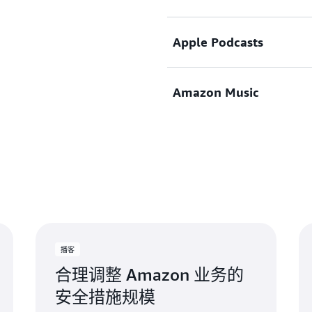
是组织内的一个非人类行为
作为一名领导者，您是如何
眠，了解他们的目标是什么
上司进行交谈，讨论下一步
Clarke Rodgers：
随之而来的是，技术环境可
很多令人兴奋的挑战，我由
您具体是怎么做的？ 是讨
Apple Podcasts
立即收听
最新动态，做到与时俱进，
Mike Britton：
野、审视我们的技术转型，
讲述这个故事时，您的
领导
Clarke Rodgers：
险？
它带来了新的挑战。我的意
精准把握他们的激励因素和
完全置身于事外。您打算如
Clarke Rodgers：
Amazon Music
Mike Britton：
立即收听
恶意人工智能代理的环境？
我认识几个首席信息安全官
那么作为首席信息官，您现在
上面这几种说法似乎都对。
Mike Britton：
现在已经从事安全工作将近
行学习。或许是一天开始或
全性视为重中之重。对吗？
阻止的猛烈攻击。这关乎我
确实如此。我们的工作是说
还是脑海中想起什么就去研
这关乎我是否能够说，我不
结底，他们要在企业里担任
立即收听
Clarke Rodgers：
情上。我不会让员工去克服
标。
Mike Britton：
永远不会感到无聊。
Mike Britton：
无谓地损失生产力。员工们
是的。我经常对我的团队说
我确实每个月都会挤出两天
险会共同产生良好的效果。
拉扯，而现在终于能说一句
Clarke Rodgers：
意味着我不参加任何会议，
Mike Britton：
好相处。
太赞了。最后，Mike，
个）会议。我会有目的地使
我喜欢这个挑战。大多数人在
Clarke Rodgers：
间。这样的时间可不会自然
了。他们会在心里盘算，好
随后，我们回到 IT 方面
Clarke Rodgers：
播客
Mike Britton：
花费大量时间浏览 Twitt
滚打了如此长的时间，原因
信息官，并且还负责首席信
没错。
很简单。但也很难。人们很
合理调整 Amazon 业务的
态。
新的一天。每天都会迎来新
开发人员重视安全性的？ 
化和自动化者）并试图阻止
些事情为我带来了挑战并促
安全措施规模
同的层，直到进入生产环境
我想说的是，试着去接受它
Mike Britton：