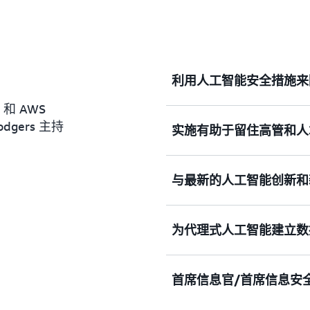
利用人工智能安全措施来
n 和 AWS
odgers 主持
实施有助于留住高管和人
Clarke Rodgers：
我是企业战略总监
Clarke 
系列对话。今天的嘉宾是
与最新的人工智能创新和
们，讨论安全领导力、安全
Clarke Rodgers：
将安全性视为业务推动力时
行状况和有效性，以便确保
Mike，非常感谢您今天能
为代理式人工智能建立数
面以及您如何为他们提供支
Clarke Rodgers：
您如何报告运行状况和有效
我希望稍后深入探讨人工智
Mike Britton：
刻，那就是好奇心。您能否
谢谢。很高兴来到这里。
首席信息官/首席信息安
Clarke Rodgers：
Mike Britton：
您对代理式人工智能有什么
很明显，比如说，嘿，我们
Mike Britton：