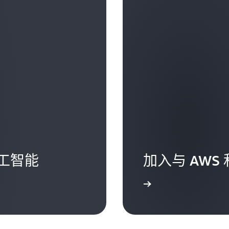
Mike Britton：
好吧，首先，我希望我能揽
Clarke Rodgers：
因此，我们的员工必须渴望
您感到好奇吗？
找我。我希望他们找到我说
硬币的两面。我必须提供资
如今，他们只需输入一个电
这个机会。因此，在我看来
以开始行动了，简直不费吹灰
Mike Britton：
整、好奇心强、渴望学习的
我都不能自欺欺人地认为：
没错。您感到好奇吗？
看来，面临的挑战往往是，
事务，而且我坚信人工智能
Clarke Rodgers：
的工作很有意义，每天上班
对。
就能够看到自己对组织产生
其是在我们一直帮助他们成
法。
Mike Britton：
我需要邀请他们来和我一起
工智能
加入与 AWS
哪些做法有效，哪些做法无
当我开始为这家公司效力时
与成本有关，还涉及到实施
一支规模适中的 IT 和安
时产生的实际影响。坦白地
名员工当中，只有两名员工
了解更多
场中的每种产品都有 8 
乐于看到同一种产品具有五
Clarke Rodgers：
和技术，从而帮助人们找到
这说明有些做法奏效了。对