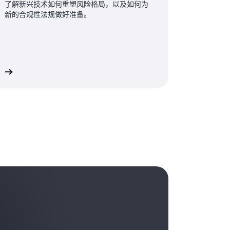
问题，现在需要解决这些问题。” 您如何将心
了解新兴技术如何重塑风险格局，以及如何为
工智能来改变和解决问题的那些人。不要害
安全性，我的安全团队还需要将内部客户考虑在
营视角来看，您如何看待自动化和人工智
变为“我还有改进的余地，然后就可以更安全地
新的合规性法规做好准备。
人振奋的时代。
风险，而是要保障生产力、要实现业务目
并不想让您为难地进行预测，但是您认为在
世界不可能尽善尽美。
月中，这一切要向哪个方向发展？ 是否存在一组特
全事务还是侧重于非安全事务的技术？这一
您今天能够光临。
对安全性造成破坏。仔细想一想，攻击者们
如果每一名开发人员、每一名工程师都拥有
听
色以外，您还负责主导 Abnormal 的重要
们是否只使用人工智能？ 并非如此。他们是
全公司就职，那就太棒了。但现实情况是，
谈，这项事务是怎么落到您手中的，抱歉我
？ 或许不是，但他们正在使用人工智能。现
。因此，我们还要开展一些工作，以便帮助
谈谈您是如何看待人工智能的，不仅是将其
常荣幸。
人工智能工具。或许有一百种各式各样的人
户关心的问题。客户会关心他们的数据。客
测，一部分是我的期望。很显然，营销炒作
而且可以从攻击者的角度加以考虑；还有您
帮助您撰写有效的电子邮件，送达潜在客户
础设施，以及我如何帮助团队了解我们之所
供应商都声称自己是人工智能供应商，形成
攻击的侵扰？
样的工具已经变成了消费品，简单易用。即
购买我们的产品。正是由于这一关系的存
家的难点在于，如何区分事实与虚幻？ 如何
当然，攻击者也可以这样做。此外，如果攻
的信任。信任，无论是客户的信任还是一般
的技术？ 每个人都可以为他们的解决方案添
提高攻击行为的有效性，而且他们现在正以
立、很难获得的，但是却很容易失去，而且
 的界面。但那真的是人工智能吗？ 那真的能够
ormal 向来是一家人工智能公司。我们总是
果我仍以人类速度开展活动，我肯定会输掉
来的大约 18 个月里，市场能够逐渐明朗
变得很酷之前，我们就已经在做人工智能
的
变革时期
，既有赢家，也有输家。看一看
都是创始人。他们将这家初创公司命名为 Abnormal
投入了多长的时间，似乎没完没了。
客户的看法，就越能帮助他们理解其中的利
场中获得了非常积极的反馈，包括“这太新颖
你们不能那样做，你们必须这样做。”我还经
人恐慌了”。我们心想，“好吧，我们改名叫
，表示客户曾经说过：“嘿，关心的使这
y 吧。” 现在，我们恰好处于正确的时间、正确的位置