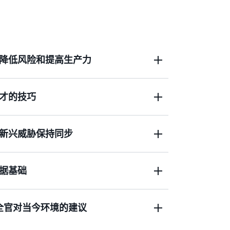
降低风险和提高生产力
才的技巧
Rodgers
，我将引导大家与安全领导者进行一
来自
Abnormal AI
的 Mike Britton。请加入我
新兴威胁保持同步
职业道路和代理式
人工智能
等话题。
，如何报告或展示目前实施的安全计划的运
您的其他业务领导者了解安全计划的方方面
够光临。
据基础
持？ 无论您的上司是高管还是董事会成员，
性？
能和自动化，但是您说的一句话让我印象深
再谈一谈好奇心为何如此重要？
全官对当今环境的建议
看法？ 它要向哪个方向发展？ 我们实现了模
没有遇到重大事件或重大漏洞。报告内容涉