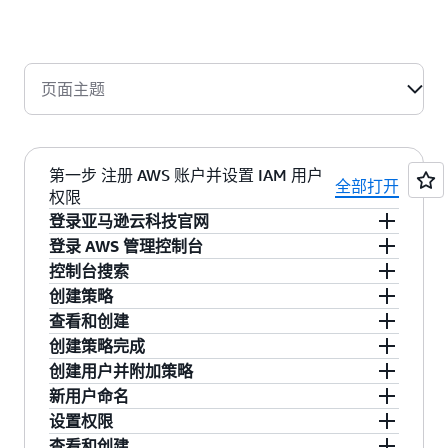
页面主题
第一步 注册 AWS 账户并设置 IAM 用户
全部打开
权限
登录亚马逊云科技官网
登录 AWS 管理控制台
首先，您可以登录亚马逊云科技官网：
控制台搜索
aws.amazon.com 注册一个新用户，作为您的根账
创建 AWS 根账户后，以根账户身份登录 AWS 管
创建策略
户。为了确保账户安全，在注册了 AWS 根账户
理控制台。
在控制台搜索栏中，搜索“iam”关键字，用来访问
查看和创建
后，需要创建一个具有特定权限的 IAM 用户及角
IAM（Identity and Access Management）服务。
进入 IAM 服务。在左侧导航栏中选择“访问管理“ >
创建策略完成
色。
”策略“；在搜索栏中搜索”translate”关键字，选中
在“查看和创建”页面，输入策略名称：
创建用户并附加策略
TranslateFullAccess 点击“创建策略”按钮。
AmazonTranslateFullAccess 并附有适当描述，点
页面重定向显示“已创建策略
新用户命名
击右下方“创建策略”按钮。
AmazonTranslateFullAccess。”
在管理控制台左侧导航栏中，点击“用户”；在页面
设置权限
右侧，点击“创建用户”。
对新用户命名为：Translate-api-user，点击“下一
查看和创建