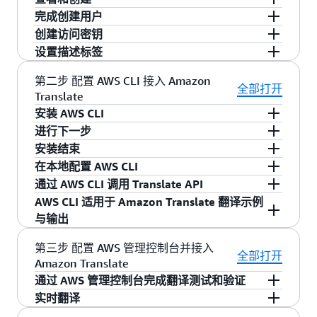
步”。
选择点击“直接附加策略”选项，并在“权限策略”一
完成创建用户
栏中，搜索刚才创建的策略”
确认用户信息，点击”创建用户“按钮。
创建访问密钥
AmazonTranslateFullAccess”，选择该策略，点击
页面重定向为“已成功创建用户“。
设置描述标签
在“指定权限”页面，将策略编辑器类别选择
“下一步”。
点击所创建的用户，在“访问密钥“环节，点击”创
“JSON”，然后粘贴以下文本到其中，
建访问密钥”按钮。
输入标签值，点击”创建访问密钥“按钮。
第二步 配置 AWS CLI 接入 Amazon
全部打开
Translate
{
*提示：您务必要下载并妥善保存生成 CSV 文件，
安装 AWS CLI
其中包含访问密钥 ID 和私有访问密钥！
"Version": "2012-10-17",
进行下一步
在 https://awscli.amazonaws.com/AWSCLIV2.msi
安装结束
"Statement": [
下载 AWS CLI 应用程序。下载完毕后，打开
复选 ”I accept the terms in the License
在“访问密钥最佳实践和替代方案”页面，选择“命
在本地配置 AWS CLI
Windows 的“下载”文件夹，双击安装该该软件
Agreement”, 同意最终用户许可证协议。点击
点击 Finish 退出安装向导。
令行界面(CLI)”，并点击”确认“复选项，表示”wo
通过 AWS CLI 调用 Translate API
{
包。
Next 继续。接下来，点击 Install 安装。
接下来，在本地配置 AWS CLI。
理解上述建议，并希望继续创建访问密钥“，点击”
AWS CLI 适用于 Amazon Translate 翻译示例
在终端命令行中，通过以下命令结构调用
"Effect": "Allow",
下一步“按钮。
与输出
在前面的步骤里，访问密钥配置完毕后，已妥善
Translate API （分多行输入可后跟“\”符号）。
保存。此时，打开 Windows 命令行提示符
"Action": [
访问密钥创建完毕，在“检索访问密钥“页面，点
Amazon Translate 的 CLI 命令结构清晰，主要围
第三步 配置 AWS 管理控制台并接入
全部打开
(CMD)，并选择“以管理员身份运行”。
aws translate translate-text \
击”下载 .csv 文件，然后点击“已完成”按钮。
Amazon Translate
绕核心 API 操作。以下是直接调用 API 的翻译示
"translate:TranslateText",
通过 AWS 管理控制台完成翻译测试和验证
例与输出。
--text "Your English text here" \
实时翻译
"translate:TranslateDocument",
登录到 AWS 管理控制台，搜索并进入 Amazon
1. 翻译示例一
--source-language-code en \