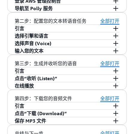
登录 AWS 管理控制台
让我们从找到这个神奇的“声音”工具开始。
区域适用性与费用说明
导航至 Polly 服务
使用您的账户登录到 AWS 管理控制台。
：本教程所介绍的 Amazon Polly 服务
区域
完
第二步：配置您的文本转语音任务
全部打开
在控制台顶部的搜索框中输入 Polly 并回车。
（由光环
全适用于 AWS 全球区域和中国区域
引言
在搜索结果中，点击“
”进入服
Amazon Polly
新网运营的北京区域和西云数据运营的宁夏区
选择引擎和语言
务主页。
进入 Polly 控制台后，您会看到一个简洁的“文本
域）。
选择声音 (Voice)
转语音”界面。这里就是我们施展魔法的地方。
引擎 (Engine)：您会看到“标准 (Standard)”和
输入您的文本
：Amazon Polly 提供了
，
费用
永久免费套餐
根据您选择的语言，这里会列出可用的声音。每
“神经 (Neural)”两个选项。神经引擎 使用了更
每月包含
（标准语音每
百万级的字符转换额度
个声音都有自己的名字和性别。让我们选择
在“输入文本 (Input text)”下方的文本框中，您可
第三步：生成并收听您的语音
先进的深度学习技术，生成的声音更自然、更
全部打开
月 500 万字符，神经语音首年每月 100 万字
“
”，这是一个非常受欢迎的自然女
以输入任何想转换的文字。为了演示，请将下面
Zhiyu, Female
像人类。我们强烈推荐您选择“神经”
引言
符）。本教程的所有操作
完全在免费套餐范围
声。
这段文字完整地复制进去：
点击“收听 (Listen)”
语言和区域 (Language and region)：在下拉菜
，您可以放心跟随操作，不会产生任何费
内
所有配置都已完成，现在是见证奇迹的时刻。
在线播放
单中，选择“中文，普通话 (Chinese,
用。
你好，欢迎使用 Amazon Polly。借助先进的深度
在文本框上方，找到并点击“
”按钮。
收听 (Listen)
Mandarin)”。
学习技术，我可以将文字转换为逼真的语音。无
第四步：下载您的音频文件
全部打开
点击按钮后，Polly 会在几秒钟内完成文本到
论是创建有声读物、为视频配音，还是让您的应
引言
语音的转换。转换完成后，会自动开始播放。
用程序开口说话，都变得前所未有的简单。让我
点击“下载 (Download)”
现在，您可以清楚地听到 Zhiyu 用流畅、自然
在线收听很棒，但通常我们需要将这个音频文件
们一起探索声音的无限可能吧！
保存 MP3 文件
的普通话读出您输入的文字。
保存下来用于其他地方。
在“Listen”按钮旁边，您会看到一个“下载
(Download)”按钮。点击它。
您的浏览器会开始下载一个 MP3 格式的音频文
总结与下一步
全部打开