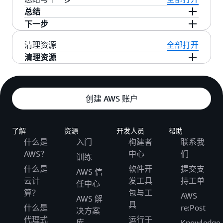
件。您可以将其保存到您的电脑上，随时播放或
总结
在您的项目中使用。
下一步
恭喜您！您已经成功地使用 Amazon Polly 将一段
文字转换成了高质量的语音文件。您掌握了：
这仅仅是开始。接下来，您可以探索：
清理资源
全部打开
清理资源
如何使用 Polly 控制台进行文本到语音的转
：通过使用简单的 SSML 标签（例
SSML 标签
本教程的所有操作都在 Amazon Polly 的控制台中
换。
如 Hello!），您可以更精细地控制语音的语
即时完成，不涉及创建任何需要持续付费的资
速、音调和停顿，让声音更具表现力。
如何选择不同的声音，特别是更高级的神经语
创建 AWS 账户
源。因此，
。
本教程无需任何清理操作
音。
：对于开发者来说，可以通过调用
使用 API
Polly 的 API，将文本转语音的功能无缝集成到
如何将生成的音频保存为 MP3 文件。
自己的应用程序中，实现动态内容的实时语音
了解
资源
开发人员
帮助
播报。
什么是
入门
构建者
联系我
AWS？
中心
们
训练
什么是
软件开
提交支
AWS 信
云计
发工具
持工单
任中心
算？
包与工
AWS
AWS 解
具
什么是
re:Post
决方案
代理式
运行于
库
Knowledge