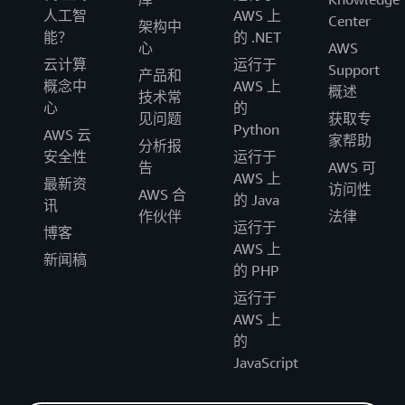
人工智
AWS 上
Center
架构中
能？
的 .NET
心
AWS
云计算
运行于
Support
产品和
概念中
AWS 上
概述
技术常
心
的
见问题
获取专
Python
AWS 云
家帮助
分析报
安全性
运行于
告
AWS 可
AWS 上
最新资
访问性
AWS 合
的 Java
讯
作伙伴
法律
运行于
博客
AWS 上
新闻稿
的 PHP
运行于
AWS 上
的
JavaScript