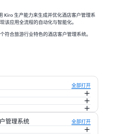
利用 Kiro 生产能力来生成并优化酒店客户管理系
现该应用全流程的自动化与智能化。
个符合旅游行业特色的酒店客户管理系统。
全部打开
 AWS 构建者 ID（Builder ID）登录。除
。
登录，现在注册 AWS 账号还可以获得 200
ro.dev/
。
店客户管理系统
全部打开
里详细了解。本次主要将介绍创建构建者 ID