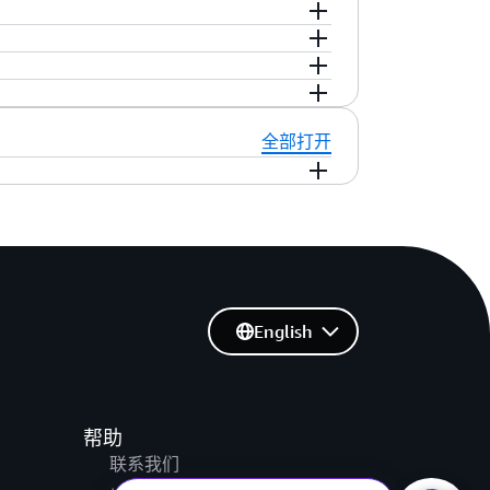
个项目。在 Kiro 集成开发环境（IDE）左上
er(打开文件夹)。
on plan”(转入实施计划)。
 构建者 ID 新官网。
全部打开
注册失败；要求重新填入正确信息；
on 的酒店客户管理系统”的成功高效开发，用实
了一种极其高效和规范的软件开发范式。通过
词工程可实时体现其强大功力。
现了一系列复杂流程：
 management
English
产品实现到测试验证的全流程里程碑。
帮助
了最佳实践。
联系我们
进入到下载页面。