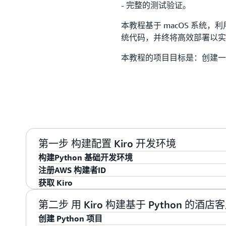
- 完整的测试验证。
本教程基于 macOS 系统，
统代码，并终将高效部署以实
本教程的项目目标是：创建一
第一步 构建配置 Kiro 开发环境
构建Python 基础开发环境
注册AWS 构建者ID
获取 Python
获取 Kiro
使用 Kiro 实现低代码开发 Python 应用程序，首先需要用
访问 Python 官网链接：
www.python.org
，打开主页
使用 AWS 构建者 ID 登陆外，还可以使用 AWS 账号
打开 Chrome 浏览器，访问 Kiro 官网链接:
https://ki
第二步 用 Kiro 构建基于 Python 的酒
美元服务抵扣金抵扣 Kiro 的订阅费用，可以点击这
创建 Python 项目