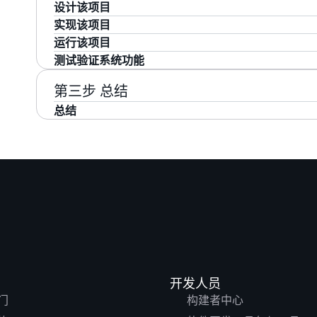
的过程和登录。
设计该项目
启动 Kiro 后，确定了使用 Spec 模式后，需要创建一
实现该项目
2.1 注册 AWS 构建者 ID
角 Explorer（资源管理器）选项卡上点击 Open Fold
前述步骤经过思考，形成初步思考结果。
运行该项目
如果确认无需修改，点击按钮”Move to implementati
在浏览器中，输入 AWS Builder 网址，重定向到 AWS
测试验证系统功能
很快执行完全部操作，Kiro 提示运行项目：
在 Web 页面填写客户注册信息；
Kiro 于是形成了实施计划，并分别列出如下：
第三步 总结
每个字段须符合文本框的具体要求，否则会视为
The task list is now ready and follows this structure:
总结
输入正确并注册成功后，显示成功页面。
Project setup - Structure and dependencies
本项目“使用 Kiro 助力低代码智能开发基于 Pyth
例证明了 Kiro 不仅仅是一个开发工具，它更代表
CSV storage - Data persistence layer
将开发工作的核心从
转变为
，提示
手动实现
精确定义
Validation - Input validation logic
Kiro 按照用户指令成功高效地运行，不断分步骤实
Authentication - Password hashing and session
Templates - HTML/CSS user interface
将繁琐的样板代码创作变为自动化高效实现。
Flask routes - Application logic and integration
将 API 的设计与实现加速完成。
Checkpoint - Verify everything works
低代码高效实现了从需求分析、项目创意设计、
开发人员
Documentation - README file
为专业人士进阶和启动专业开发自动化进程提供
门
构建者中心
选择导航栏中“Download“菜单中 macOS 选项，
点击页面中央 Download for macOS 下拉菜单。
Final verification - End-to-end testing