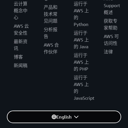
云计算
运行于
Support
产品和
概念中
AWS 上
概述
技术常
心
的
见问题
获取专
Python
AWS 云
家帮助
分析报
安全性
运行于
告
AWS 可
AWS 上
最新资
访问性
AWS 合
的 Java
讯
作伙伴
法律
运行于
博客
AWS 上
新闻稿
的 PHP
运行于
AWS 上
的
JavaScript
English