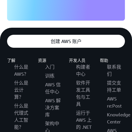
创建 AWS 账户
了解
资源
开发人员
帮助
什么是
入门
构建者
联系我
AWS？
中心
们
训练
什么是
软件开
提交支
AWS 信
云计
发工具
持工单
任中心
算？
包与工
AWS
AWS 解
具
什么是
re:Post
决方案
代理式
运行于
库
Knowledge
人工智
AWS 上
Center
架构中
能？
的 .NET
心
AWS