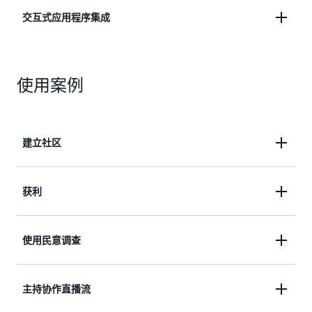
从主机到观众的低延迟可能为 3-5 秒，或者实时延迟
交互式应用程序集成
了解详情
（可能低于 300 毫秒）。
使用聊天 API 以及适用于移动和 Web 的播放器和广
了解详情
使用案例
播 SDK 集成到交互式应用程序中。
了解详情
建立社区
除了直播内容之外，通过增加虚拟空间以流式传输聊
获利
天，让您的观众可以进行交互。
将配套零售元素与低延迟直播同步，或使用实时直播
使用民意调查
详细了解 Amazon IVS 聊天功能
进行实时拍卖。
借助使用定时元数据的民意调查和投票应用程序，从
主持协作直播流
详细了解低延迟直播电子商务
视频观众处获得即时反馈。