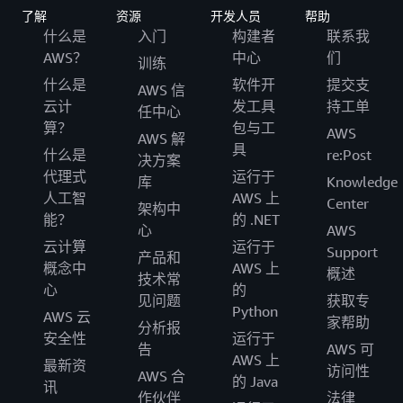
了解
资源
开发人员
帮助
什么是
入门
构建者
联系我
AWS？
中心
们
训练
什么是
软件开
提交支
AWS 信
云计
发工具
持工单
任中心
算？
包与工
AWS
AWS 解
具
什么是
re:Post
决方案
代理式
运行于
库
Knowledge
人工智
AWS 上
Center
架构中
能？
的 .NET
心
AWS
云计算
运行于
Support
产品和
概念中
AWS 上
概述
技术常
心
的
见问题
获取专
Python
AWS 云
家帮助
分析报
安全性
运行于
告
AWS 可
AWS 上
最新资
访问性
AWS 合
的 Java
讯
作伙伴
法律