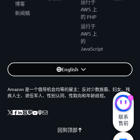
运行于
博客
AWS 上
新闻稿
的 PHP
运行于
AWS 上
的
JavaScript
English
Amazon 是一个倡导机会均等的雇主：反对少数族裔、妇女、残
疾人士、退伍军人、性别认同、性取向和年龄歧视。
1
联系

售前
回到顶部