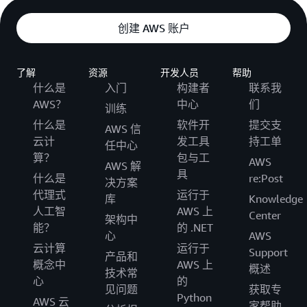
创建 AWS 账户
了解
资源
开发人员
帮助
什么是
入门
构建者
联系我
AWS？
中心
们
训练
什么是
软件开
提交支
AWS 信
云计
发工具
持工单
任中心
算？
包与工
AWS
AWS 解
具
什么是
re:Post
决方案
代理式
运行于
库
Knowledge
人工智
AWS 上
Center
架构中
能？
的 .NET
心
AWS
云计算
运行于
Support
产品和
概念中
AWS 上
概述
技术常
心
的
见问题
获取专
Python
AWS 云
家帮助