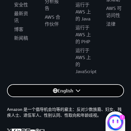
分析报
安全性
运行于
告
AWS 可
AWS 上
最新资
访问性
AWS 合
的 Java
讯
作伙伴
法律
运行于
博客
AWS 上
新闻稿
的 PHP
运行于
AWS 上
的
JavaScript
English
Amazon 是一个倡导机会均等的雇主：反对少数族裔、妇女、残
疾人士、退伍军人、性别认同、性取向和年龄歧视。
1