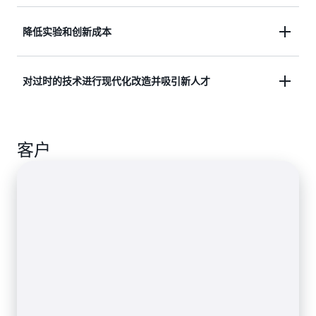
在 AWS 上，客户可以摆脱僵化的单体架构，淘汰陈
降低实验和创新成本
旧的接口和协议。AWS 提供具有虚拟无限容量的横
向可扩展性，增强了系统的可扩展性和弹性，能够应
迁移到 AWS 后，客户可将成本降低 60% 至 90%，
对过时的技术进行现代化改造并吸引新人才
对工作负载的峰值和尖峰时刻，同时最大限度地减少
从而能够灵活地进行实验和创新。客户可以打破数据
未使用容量。通过利用 AWS 上可用的多种协议和接
孤岛，将大型主机数据提供给更广泛的利益相关者，
口，公司可以解锁大型机中的核心业务流程和数据。
通过 AWS 实现现代化，大型机客户可以轻松过渡到
并利用分析工具从封闭的数据中提取更多价值。
客户
Java 等现代编程语言。迁移到现代化的基础设施，
可以吸引大量优秀的建筑师和专家参与设计和运营。
这解决了大型机停用带来的技能缺口问题，同时吸引
了新人才来推动核心业务工作负载的现代化。