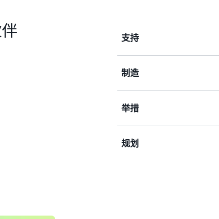
伙伴
支持
制造
支持供应链管理的平台。包
源管理、设施管理、合同管
险管理和供应链采购。
举措
支持材料转换以及服务内容
寻找合作伙伴
工、维护、维修、大修、回
流程。
规划
支持与客户订单的创建、维
收、验证、创建客户订单、
寻找合作伙伴
开具发票。
规划并管理需求和供应的平
定整个供应链的沟通。
寻找合作伙伴
寻找合作伙伴