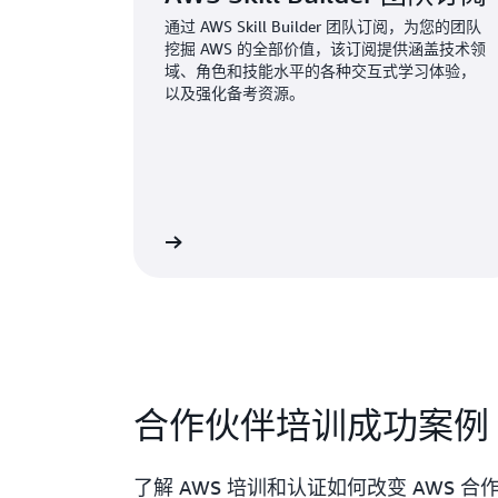
通过 AWS Skill Builder 团队订阅，为您的团队
挖掘 AWS 的全部价值，该订阅提供涵盖技术领
域、角色和技能水平的各种交互式学习体验，
以及强化备考资源。
探索团队订阅
联系 A
IBM Consulting 公司获得了超过 22
合作伙伴培训成功案例
型认证
了解 AWS 培训和认证如何改变 AWS 