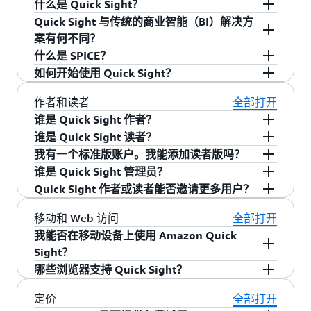
什么是 Quick Sight？
Quick Sight 与传统的商业智能（BI）解决方
Amazon Quick Sight 在 Quick 中提供人工智能支
案有何不同？
持的 BI 功能，将数据转化为适用于所有人的战略
什么是 SPICE？
洞察，从而加快决策速度并改善业务成果。Quick
传统 BI 解决方案给组织带来了诸多阻碍。这些遗
如何开始使用 Quick Sight？
Sight 为所有企业数据来源提供统一情报，这使组
留系统要求数据分析师和工程师团队花费数月时
Quick Sight 采用 SPICE 构建，后者是一种运行超
织内的所有员工都可以更轻松地在任何设备上构
间构建复杂的数据模型，然后才能生成控制面板
快的并行内存中计算引擎。SPICE 专门针对云进行
有兴趣探索 QuickSight 商业智能（BI）功能的客
作者和读者
全部打开
建可视化内容、执行临时分析并快速从数据中获
或报告。它们还要求在昂贵的硬件和软件上进行
全新构建，它通过最新的硬件创新和机器代码生
户可以利用 Quick Suite 免费试用服务试用全部功
谁是 Quick Sight 作者？
得业务洞察。借助 Quick Sight，组织能够将其业
大量前期投资，而且随着数据库规模扩大，需要
成实现列式存储与内存技术的结合，让您能够在
能，试用期 30 天，每个账户最多支持 25 名用
谁是 Quick Sight 读者？
Quick Sight 作者是指可以连接到 AWS 内外部数据
务分析功能扩展到成千上万用户，并通过使用强
持续投入基础设施成本以维持性能。这种高成本
大型数据集上运行交互式查询并快速获得响应。
户。
我有一个标准版账户。我能添加读者版吗？
来源、创建视觉内容和分析数据的用户。作者可
Quick Sight 读者是指使用交互式控制面板的用
大的内存引擎 SPICE 提供快速而敏捷的查询性
和复杂性阻碍了其在组织内广泛采用。
SPICE 支持大量计算，可帮助您从分析中获得有价
谁是 Quick Sight 管理员？
以使用 Quick Sight 的高级功能（如参数和计算字
户。读者可以使用 Web 浏览器或移动应用程序通
能。
不能，读者版和读者专业版仅在 Amazon Quick
值的见解，而且不必为预置或管理基础设施而担
Quick Sight 作者或读者能否邀请更多用户？
Quick Sight 通过为所有企业数据来源提供云原生
段）创建交互式控制面板，并以账户中其他用户
过所在组织的首选身份验证机制登录、查看共享
Sight 企业版中可用。如果您拥有标准版账户，可
Quick Sight 管理员是指可以管理 Quick Sight 用户
心。SPICE 内的数据将长期保存，直到被用户明确
的、人工智能驱动的商业智能来应对这些挑战。
的身份发布这些控制面板。Quick Sight 中有两种
的控制面板、筛选数据、查看详细信息或将数据
以通过 Quick Sight 管理页面升级为企业版账户。
和账户级首选项，以及为账户购买 SPICE 容量和
地删除。SPICE 还会自动复制数据以获得高可用
不能，Quick Sight 作者和读者这两种类型的用户
移动和 Web 访问
全部打开
组织无需购买昂贵的长期许可证，只需为每位用
类型的作者许可证：作者版和作者专业版。作者
导出为 CSV 文件。系统不会为读者分配任何
年度订阅服务的用户。管理员还能使用所有 Quick
性，并且使 Quick Sight 能够扩展到成千上万用
不能更改账户权限或邀请更多用户。Quick Sight
我能否在移动设备上使用 Amazon Quick
户支付简单的月费；而内置代理则通过研究和自
专业版包含作者版的所有功能，并添加了生成式
SPICE 容量。
Sight 创作功能。管理员也可以在需要时将标准版
户，使他们可以同时在各种 AWS 数据来源中执行
提供管理员用户，管理员用户可以管理 Quick
Sight？
动化功能弥合了洞察和行动之间的差距。Quick 通
商业智能功能（包括使用自然语言构建控制面
账户升级为企业版账户。出于计费目的，Quick
快速的交互式分析。
Sight 用户和账户级首选项，以及为账户购买
哪些浏览器支持 Quick Sight？
可将个人最终用户预置为以读者身份访问 Quick
过打造人工智能驱动的数字工作场所，进一步扩
Quick Sight 移动应用程序（可在 iOS 和 Android
板，创建 Q 主题，执行控制面板摘要，以及构建
Sight 作者和管理员均被视为作者。
SPICE 容量和年度订阅服务。管理员还能使用所有
Sight。读者定价仅适用于手动会话交互。我们保
展了 Quick Sight 的商业智能能力。Quick 将研究
设备上使用）可让您即时访问您的数据和见解，
和共享生成式数据故事）。出于计费目的，管理
Quick Sight 支持最新版本的 Mozilla Firefox、
定价
全部打开
Quick Sight 创作功能。管理员也可以在需要时将
留在以下情况下按较高的月度作者费率向读者收
功能、数据驱动的洞察和自动化工具集成到单一