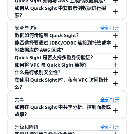
Quick Sight 如何与 AWS 生成的数据集成？
容，请先选择要分析的数据字段，或将字段直接
果会更好，您可以使用 Amazon Q 将构建控制面
容。建议作为分析的第一步或下一步可能执行的
用于传达关键点、思维过程或协作分析的发展。
您可以执行典型的算术和比较函数；条件函数
如何从 Quick Sight 中获取示例数据进行探
拖动到可视画布，或结合执行这两个操作。Quick
板的时间从几小时缩短到几分钟。
操作，可免去执行询问和了解数据架构的耗时任
您可以通过捕获和注释特定分析状态，在 Quick
（如“if, then”函数）和日期、数字和字符串计
如今，账单与成本管理提供与 Quick Sight 的直接
索？
Sight 将根据您选择的数据自动选择要显示的相应
务。在您使用更具体的数据时，建议将进行更新
Sight 中构造故事。当故事的读者选择故事中的图
算。
集成，Quick Sight 会自动创建成本与使用情况控
可视化内容。
以反映适合当前分析的下一个步骤。
像时，就会进入这一点所在的分析过程，他们可
制面板，供您深入了解 AWS 支出。该控制面板的
为方便起见，您在 Amazon Quick Sight 中创建账
安全与访问
全部打开
以在那里自行探索。
灵感来自开源项目云智能控制面板（CID）。成本
户时，会自动生成示例分析。您还可以使用下列
数据如何传输到 Quick Sight？
与使用情况控制面板将 CID 的优势作为一项由
链接下载原始数据：业务概述人员概述销售管道
能否选择要通过 JDBC/ODBC 连接到托管或本
您可以通过多种方式让数据进入 Quick Sight：文
AWS 提供支持的功能集成到账单与成本管理控制
Web 和市场营销分析这些数据集由 47Lining 创
地数据库的 AWS 区域？
件上传、连接到 AWS 数据来源、通过
台，无需维护 Amazon Athena 视图或 AWS Glue
建，后者是一个 AWS 高级咨询合作伙伴，拥有大
Quick Sight 是否支持多重身份验证？
JDBC/ODBC 连接到外部数据存储，或通过其他基
可以。为了获得更好的性能和用户交互性，建议
爬网程序等底层基础设施。您可以从账单与成本
数据能力认证。
如何将 VPC 与 Quick Sight 连接？
于 API 的数据存储连接器。
客户使用存储数据的区域。Quick Sight 的自动发
可以。您可以通过 AWS 管理控制台为您的 AWS
管理控制台的“数据导出”页面部署成本与使用情况
什么是行级别安全性？
现功能只能对您所连接的 Quick Sight 端点的区域
账户启用多重身份验证（MFA）。
如果您的 VPC 已经设置为具有公共连接，则您可
控制面板。
在使用 Quick Sight 时，私有 VPC 访问指什
中的数据来源进行检测。要查看支持 Quick Sight
以将 Quick Sight 的 IP 地址范围添加到数据库实
行级别安全性（RLS）使 Quick Sight 数据集所有
么？
的区域的列表，请访问所有 AWS 全球基础设施的
例的安全组规则中，以便流量能够进入您的 VPC
者能够基于和与数据交互的用户关联的权限以行
“区域产品和服务”。
和数据库实例。
粒度控制对数据的访问。借助 RLS，Quick Sight
如果您在 AWS（也许是在 Amazon Redshift、
共享
全部打开
用户仅需要管理一组数据并将适当的行级别数据
Amazon RDS 中，或在 EC2 上）或本地的没有公
如何在 Quick Sight 中共享分析、控制面板或
集规则应用到该组数据。所有关联的控制面板和
共连接的服务器上的 Teradata 或 SQL Server 上存
故事？
分析将强制实施这些规则，从而简化数据集管
有数据，则此功能适用。对 Quick Sight 的私有
您可以使用 Quick 界面中的共享图标共享分析、
升级和降级
全部打开
理，且无需为具有不同数据访问权限的用户维护
VPC（虚拟私有云）访问使用一个弹性网络接口
控制面板或故事。与他人共享内容之前，您将能