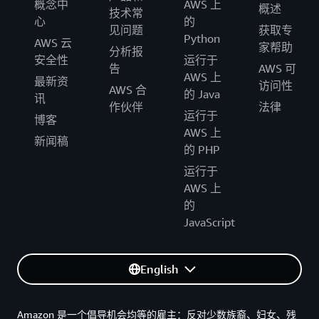
概念中
AWS 上
概述
技术常
心
的
见问题
获取专
Python
AWS 云
家帮助
分析报
安全性
运行于
告
AWS 可
AWS 上
最新资
访问性
AWS 合
的 Java
讯
作伙伴
法律
运行于
博客
AWS 上
新闻稿
的 PHP
运行于
AWS 上
的
JavaScript
English
Amazon 是一个倡导机会均等的雇主：反对少数族裔、妇女、残