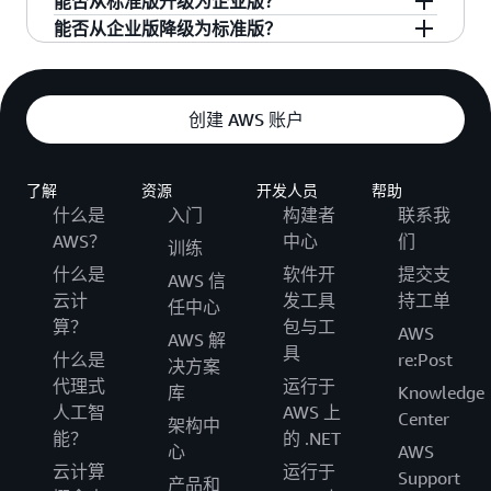
能否从标准版升级为企业版？
多个数据集。
（ENI），与 VPC 中数据来源进行安全的私有通
够选择收件人（电子邮件地址、用户名或组
能否从企业版降级为标准版？
信。它还允许您使用 AWS Direct Connect 创建一
能，标准版账户可以通过 Quick Sight 管理页面升
名）、权限级别和其他选项。
个连接本地资源的安全、私有链接。
级为企业版账户。现有身份验证详细信息和用户
不能，您不能从 Quick Sight 企业版降级为标准
数据将无缝迁移到企业版。系统将采用针对用户
版。 Quick Sight 企业版提供了一些增强功能，如
创建 AWS 账户
和 SPICE 容量的企业版费率。
Quick Sight 读者版、与私有 VPC 中数据来源的连
接性、行级安全性、SPICE 数据刷新功能（每小时
刷新一次），以及 AD 连接性和基于组的资产管理
了解
资源
开发人员
帮助
功能（针对 AD 账户）。由于功能集存在差异，降
什么是
入门
构建者
联系我
级可能会在数据连接和安全性方面带来损失，因
AWS？
中心
们
训练
此不支持降级。
什么是
软件开
提交支
AWS 信
云计
发工具
持工单
任中心
算？
包与工
AWS
AWS 解
具
什么是
re:Post
决方案
代理式
运行于
库
Knowledge
人工智
AWS 上
Center
架构中
能？
的 .NET
心
AWS
云计算
运行于
Support
产品和