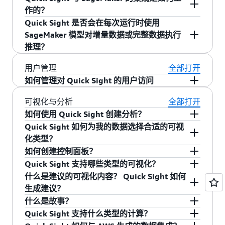
Sight 添加新的数据来源。您可以在
此处
找到受支
据源的连接详细信息，您还可以明确连接到这些
据做好准备。选择连接对话框中的“准备/预览数
有了 Quick Sight，您不必再为数据规模而担心。
作的？
持的数据来源的最新列表。
不在您账户中或在不同区域中的数据来源。
据”按钮。Quick Sight 支持通过各种功能来格式化
您可以无缝地将数据从数百 GB 增长到数 TB，而
Quick Sight 是否会在每次运行时使用
和转换数据。您可以给数据字段取别名并更改数
且无需管理任何基础设施。
第一步是连接要从中提取数据的数据来源。当您
SageMaker 模型对增量数据或完整数据执行
据类型。您可以使用内置的筛选器创建一个数据
连接到数据来源后，立即选择“用 SageMaker 进行
推理？
子集，然后使用拖放功能执行数据库连接操作。
增强”选项。从那里开始，从您的 AWS 账户中的
您还可以使用数学运算创建计算字段，并创建各
SageMaker 模型列表中选择您要使用的模型并提
Quick Sight 每次刷新时都会对完整数据进行推
用户管理
全部打开
种内置函数，如条件语句、字符串、数字和日期
供架构文件，该文件是 JSON 格式的文件，包含
理。
如何管理对 Quick Sight 的用户访问
函数。
输入、输出和运行时系统设置。查看输入架构与
当您创建新的 Quick Sight 账户时，将默认获得管
可视化与分析
全部打开
数据集中的列的映射。完成后，您可以立即执行
理权限。如果您受邀成为 Quick Sight 用户，邀请
如何使用 Quick Sight 创建分析？
此作业并开始运行推理。
人将为您分配 ADMIN 或 USER 角色。若获得
Quick Sight 如何为我的数据选择合适的可视
创建分析非常简单。Quick Sight 会无缝地发现您
ADMIN 角色，除了使用该服务外，您还可以创建
化类型？
的 AWS 账户中常用 AWS 数据存储库中的数据。
和删除用户账户、购买年度订阅和 SPICE 容量。
如何创建控制面板？
只需将 Quick Sight 指向发现的某个数据来源即
Quick Sight 具有称为 AutoGraph 的创新技术，该
创建用户账户时，您应通过应用程序内界面向该
Quick Sight 支持哪些类型的可视化？
可。要连接到您的 AWS 账户之外或不同区域中的
技术可使它根据数据的属性（如基数和数据类
控制面板是经排列并共同可见的可视化内容、表
用户发送电子邮件邀请，然后该用户通过指定密
什么是建议的可视化内容？ Quick Sight 如何
其他 AWS 数据来源，您可以提供该来源的连接详
型）选择最适当的可视化类型。所选的可视化类
格和其他可视显示的集合。借助 Quick Sight，您
Quick Sight 支持各种各样的可视化，以便于使用
码并登录服务来完成账户创建。
生成建议？
细信息。然后，选择一个表格并开始分析数据。
型可以通过有效方式最佳地呈现数据和关系。
可以通过排列可视化内容的布局和大小在分析中
各种不同的分析方法：比较和分配条形图（多种
什么是故事？
您也可以上传电子表格和 CSV 文件，并使用
编制控制面板，然后将控制面板发布给组织内的
变体）随时间变化线形图面积折线图相关性散点
Quick Sight 随附一个内置的建议引擎，该引擎根
Quick Sight 支持什么类型的计算？
Quick Sight 来分析您的文件。要创建可视化内
受众。或者，如果您启用了生成式商业智能，效
图热图聚合饼状图树形图表格式数据透视表。
据基本数据集的属性为您提供建议的可视化内
故事通过具体的分析视图为您提供指导。它们可