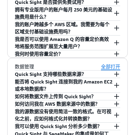
以便您随时作出决策。浏览、搜索并与您的控制
Quick Sight 账户的个人必须具有作者版或作者专
Chrome、Safari、Internet Explorer（版本 10 及
Quick Sight 是否提供免费试用？
标准版账户升级为企业版账户。
费的权利：根据我们的判断，您正在将读者会话
体验中。各种技能水平的业务用户都能获得人工
面板交互。添加控制面板到收藏夹中，以便快
业版角色。在已推出全新 Quick 功能的区域，作
以上）和 Edge。
拥有专业版用户的账户每月 250 美元的基础设
用于其他类型的用途（例如，编程查询或自动化
智能代理的支持，这些代理可以简化复杂任务，
有兴趣探索 Quick Sight 商业智能（BI）功能的客
速、轻松地访问。通过向下钻取、筛选等探索您
者专业版用户可获得 Quick 企业版的所有功能；
施费用是什么？
查询）。
帮助更快制定决策。现在，用户可在几分钟（而
户可以利用 Quick 免费试用服务试用全部功能，
的数据。您还可以使用任何移动设备的 Web 浏览
作者版用户可在 2026 年 4 月 30 日前获取 Quick
我的账户跨越多个 AWS 区域。我需要为每个
非数天）内跨数据来源查找关键信息，通过自然
试用期 30 天，每个账户最多支持 25 名用户。
我们会为每位客户预置专用的硬件容量，从而为
器来访问 Quick Sight。
企业版所有功能的促销访问权限。
区域支付基础设施费用吗？
读者账户有两种类型：读者版和读者专业版。读
语言查询分析数据，无需专业技术即可创建复杂
您提供代理式人工智能功能和始终如一的快速查
我是否可以使用 Amazon Q 的容量定价高效
者专业版包括所有读者版功能以及 Amazon Q 中
的可视化内容，并且无需切换工具即可根据洞察
询性能。这笔基础费用为强大的基础设施提供支
不需要。即使账户跨越多个区域，客户也只需要
地将服务范围扩展至大量用户？
的生成式人工智能功能（包括执行控制面板摘要
采取行动。Quick 通过自动化功能来处理重复性任
持，后者为 Quick 的所有特性和功能提供无缝体
为每个账户每月支付 250 美元的基础设施费用。
我何时使用容量定价？
以及构建和共享生成式数据故事的功能）。
务，同时在整个组织内维持企业级安全性和治理
验。基础设施费用是按账户每月计费的，每个月
是的，您可以通过 Amazon Q 问题容量定价批量
标准。
只要账户中存在专业版用户或主题，就会进行计
购买 Amazon Q 问题。Quick Sight 作者专业版用
当需要向具有分散的使用量的大型受众显示控制
在已推出全新 Quick 功能的区域，Quick Sight 读
数据管理
全部打开
费。
户可以创建和管理允许对特定数据进行问答的 Q
面板时，或者在用户人数预计持续增长的情况
者专业版用户可访问并使用 Quick 专业版的所有
Quick Sight 支持哪些数据来源？
主题。其他 Amazon Q 功能目前只能通过固定价
下，容量定价很有用。在这两种情况下，容量定
功能。
能否将 Quick Sight 连接到我的 Amazon EC2
您可以连接到 AWS 数据来源，包括 Amazon
格的专业版用户角色访问。
价可用的每会话定价折扣允许 BI 成本随时间的推
或本地数据库？
RDS、Amazon Aurora、Amazon Redshift、
移下降。会话容量定价中每个会话的时长均为 30
如何将数据文件上传到 Quick Sight？
Amazon Athena 和 Amazon S3。您还可以上传
可以。要将 Quick Sight 连接到 Amazon Elastic
分钟。会话容量定价还允许使用 Quick Sight 功能
如何访问我在 AWS 数据来源中的数据？
Excel 电子表格或平面文件（CSV、TSV、CLF 和
Compute Cloud（Amazon EC2）或本地数据库，
您可以直接从 Quick Sight 网站上传 XLSX、
以编程方式访问大屏幕或监视器上显示的内容，
我的源数据没有使用简洁一致的格式。在可视
ELF），连接到本地数据库（如 SQL Server、
您需要将“Amazon Quick Sight IP 范围”添加到您
CSV、TSV、CLF、XLF 数据文件。您也可以将它
获得您的批准后，Quick Sight 会无缝地发现您的
供多个最终用户使用。
化之前，应如何格式化并转换数据？
MySQL 和 PostgreSQL），并从 SaaS 应用程序
的托管数据库中的授权列表。
们上传到 Amazon S3 存储桶并将 Quick Sight 指
账户中可用的 AWS 数据来源。您可以立即开始浏
我可以使用 Quick Sight 分析多少数据？
（如 Salesforce）导入数据。我们会不断为 Quick
向 S3 对象。
览数据并构建可视化内容。通过提供其他 AWS 数
通过 Quick Sight，您可以为尚未可视化就绪的数
Quick Sight 与 SageMaker 的集成是如何工