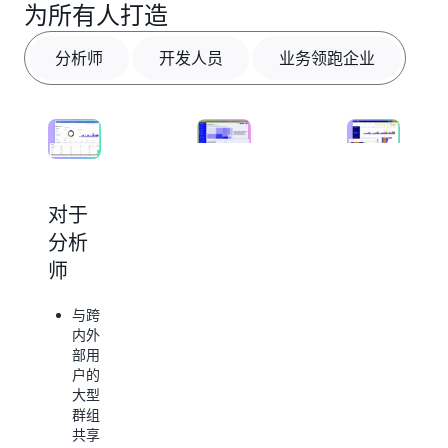
为所有人打造
分析师
开发人员
业务领跑企业
对于
对于
对于
分析
开发
业务
师
人员
领跑
企业
与跨
无需
内外
专门
根据
部用
的资
用户
户的
源或
需要
大型
投入
为其
群组
即可
提供
共享
向应
符合