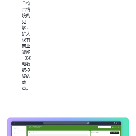
JavaScript
且符
据驱
SDK
合情
动型
将嵌
境的
无缝
入式
见
体验
内容
解，
来提
与应
扩大
高用
用程
现有
户满
序的
商业
意
外观
智能
度。
和风
（BI）
格相
和数
匹
据投
配。
资的
效
无需
益。
管理
任何
服务
器即
可自
动扩
展到
超过