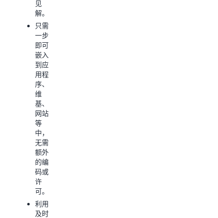
见
用程
情境
解。
序添
的分
加强
只需
析。
大的
一步
通过
交互
即可
嵌入
式控
嵌入
高级
制面
到应
分析
板、
用程
提供
自然
序、
新的
语言
维
产品
查询
基、
等级
（NLQ）
网站
并创
或
等
造新
BI
中，
的收
创作
无需
入来
功
额外
源。
能。
的编
通过
码或
使用
集成
许
内置
到应
可。
主题
用程
和强
利用
序中
大的
及时
的数