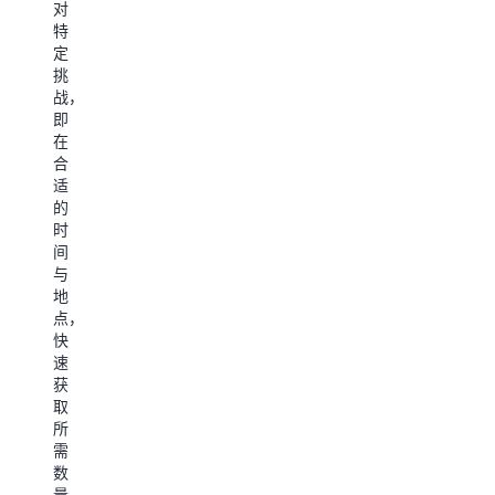
简
对
界
链
观
化
特
中
的
客
看
定
持
端
户
视
挑
续
到
订
战，
频
满
端
单
即
足
转
配
在
客
型。
送
合
户
并
适
需
缩
的
阅
求。
短
时
读
所
间
博
阅
需
与
客
读
的
地
时
博
点，
间。
快
客
速
获
阅
取
读
所
博
需
客
数
量