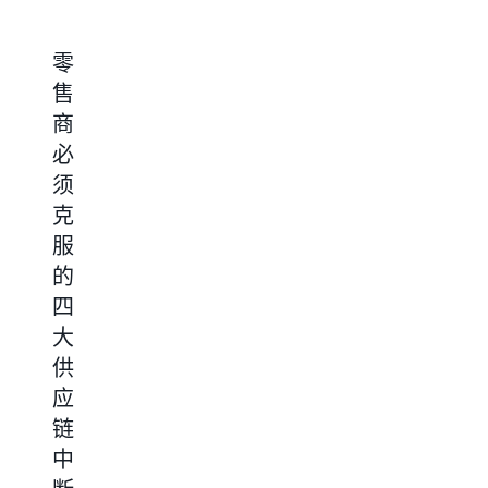
零
零
入
使
售
售
门
用
商
商
知
人
必
如
识：
工
须
何
如
智
克
利
何
能
服
用
构
简
的
云
建
化
四
技
动
零
大
术
态
售
供
改
供
订
Ca
应
造
应
单
首
席
链
其
链
配
执
中
供
平
送
行
官