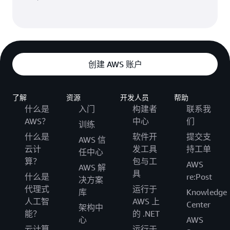
创建 AWS 账户
了解
资源
开发人员
帮助
什么是
入门
构建者
联系我
AWS？
中心
们
训练
什么是
软件开
提交支
AWS 信
云计
发工具
持工单
任中心
算？
包与工
AWS
AWS 解
具
什么是
re:Post
决方案
代理式
运行于
库
Knowledge
人工智
AWS 上
Center
架构中
能？
的 .NET
心
AWS
云计算
运行于