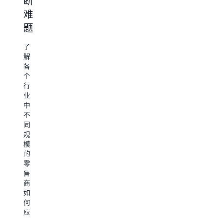
断
应
台
探
Da
难
链
索
了
Gi
七
题
解
介
了
个
需
绍
解
关
了
要
了
零
键
解
采
A
售
配
各
取
如
商
送
个
哪
何
如
流
行
些
帮
何
程，
业
措
助
使
了
中
施
该
用
解
不
才
公
基
Amazon.com
同
能
司
于
如
规
在
实
云
何
模
快
现
的
使
的
速
创
技
用
零
变
新
术
人
售
化
造
来
工
商
的
福
实
智
如
动
客
现
能
何
态
户
供
来
应
世
应