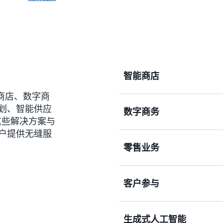
智能商店
智能商店、数字商
划、智能供应
数字商务
利用生成式人工智能、计算机视觉
这些解决方案与
Walk Out 等重塑实
户提供无缝服
店绩效，打造面向未来的无
零售业务
利用人工智能、增强现实和
沉浸感的购物体验，改变数
在电子商务网站上提供 Pr
客户参与
化。
优化零售业务的方方面面，
理。为购物者提供富有吸引
低成本，同时实现可持续发
生成式人工智能
通过以客户为中心、数据驱