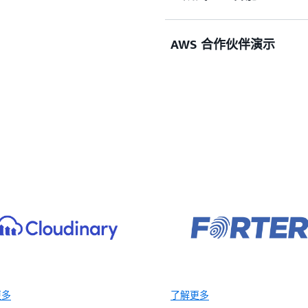
人工智能和机器学习（AI
中提供个性化营销和顺畅无
AWS 合作伙伴演示
了解如何使用 Amazon Bedr
（例如社交广告、电子邮件
验，从发现和搜索，到购买
制。
探索 AWS 合作伙伴精
能消费者洞察和互动、可持
案。
更多
了解更多