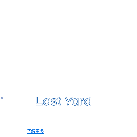
/ML）功能以及强大的预测分析，在所有渠道
摩擦的互联购物体验。
ock 和 Amazon Personalize，在多个接触点
和网站）中为购物者提供超个性化的客户体
和购后互动，为购物者的整个旅程量身定
选演示，了解以生成式人工智能、沉浸式商务、智
续性、供应链等为重点的现代专用解决方
了解更多