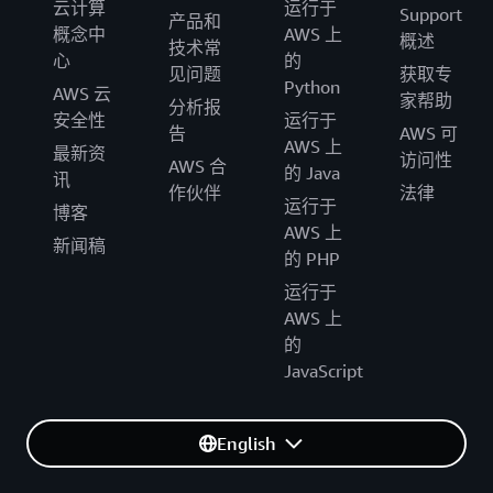
云计算
运行于
Support
产品和
概念中
AWS 上
概述
技术常
心
的
见问题
获取专
Python
AWS 云
家帮助
分析报
安全性
运行于
告
AWS 可
AWS 上
最新资
访问性
AWS 合
的 Java
讯
作伙伴
法律
运行于
博客
AWS 上
新闻稿
的 PHP
运行于
AWS 上
的
JavaScript
English