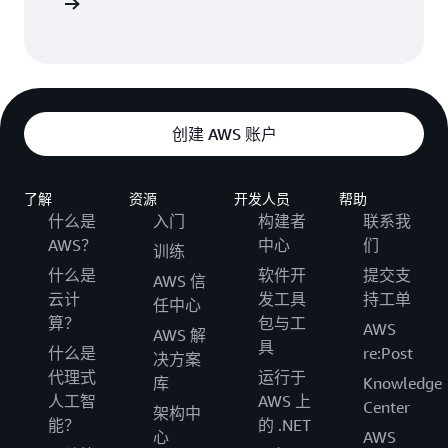
阅读文档
创建 AWS 账户
了解
资源
开发人员
帮助
什么是
入门
构建者
联系我
AWS？
中心
们
训练
什么是
软件开
提交支
AWS 信
云计
发工具
持工单
任中心
算？
包与工
AWS
AWS 解
具
什么是
re:Post
决方案
代理式
运行于
库
Knowledge
人工智
AWS 上
Center
架构中
能？
的 .NET
心
AWS