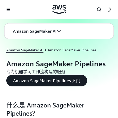
跳至主要内容
Amazon SageMaker AI
Amazon SageMaker AI
Amazon SageMaker Pipelines
Amazon SageMaker Pipelines
专为机器学习工作流构建的服务
Amazon SageMaker Pipelines 入门
什么是 Amazon SageMaker
Pipelines？