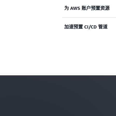
为 AWS 账户预置资源
扩展和控制权限，以便在多账
详细了解自助式预置
详细了解访问控制
加速预置 CI/CD 管道
为新的 AWS 账户部署
详细了解账户资源
构建和管理可扩展的自动化 
有 AWS 应用程序资源。
详细了解 CI/CD 解决方案