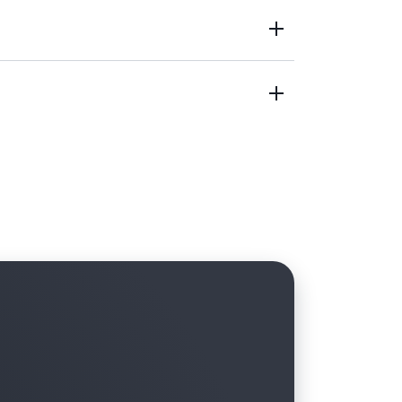
户 AWS 环境中管理资源访问。
基准联网资源和安全工具，以便实施一致的管理。
CI/CD 解决方案，以便在统一的位置跟踪所