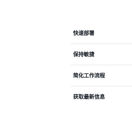
快速部署
保持敏捷
快速查找和部署经过许可的
简化工作流程
在改善对多个账户中资源的
获取最新信息
通过连接到 ServiceNow 和 J
通过 AWS Service Cat
和元数据。