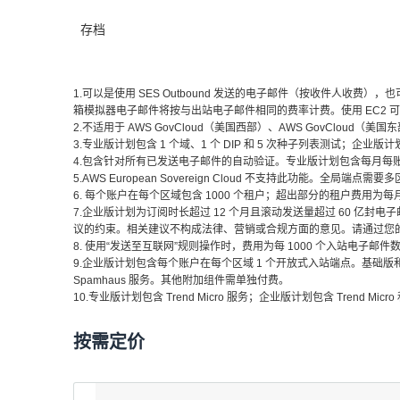
存档
1.可以是使用 SES Outbound 发送的电子邮件（按收件人收费）
箱模拟器电子邮件将按与出站电子邮件相同的费率计费。使用 EC2 
2.不适用于 AWS GovCloud（美国西部）、AWS GovCloud（美
3.专业版计划包含 1 个域、1 个 DIP 和 5 次种子列表测试；企业版计划
4.包含针对所有已发送电子邮件的自动验证。专业版计划包含每月每账户每区域 
5.AWS European Sovereign Cloud 不支持此功能。全
6. 每个账户在每个区域包含 1000 个租户；超出部分的租户费用为每月每
7.企业版计划为订阅时长超过 12 个月且滚动发送量超过 60 亿封
议的约束。相关建议不构成法律、营销或合规方面的意见。请通过您
8. 使用“发送至互联网”规则操作时，费用为每 1000 个入站电子邮件数据
9.企业版计划包含每个账户在每个区域 1 个开放式入站端点。基础版和专业
Spamhaus 服务。其他附加组件需单独付费。
10.专业版计划包含 Trend Micro 服务；企业版计划包含 Trend Mi
按需定价