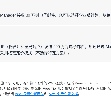
每封电子邮件的费用：0.08 US
计算
的费用
USD/1000 封电子邮件（每月 
（每月 5000 万–1 亿封）
il Manager 接收 30 万封电子邮件。您可以选择企业版计划，
2M × 0.22 USD/1000
您可以携带的最少地址数量为 256，
(0.000032 GB × 2M) × 0.12 USD/GB
USD 的最低成本。
105 USD/账户/区域/月
计算
每封电子邮件的费用：0.07 US
USD/1000 封电子邮件（每月 
IP（托管）和全局端点）发送 200 万封电子邮件。您还通过 Mail
1000 万 × 0.23 USD/1000 + 4000 万 × 0.18 USD/1000
月超过 1 亿封）。查询：0.00
。您采用按需定价模式（不选择特定方案）。
(0.00005 GB × 50M) × 0.12 USD/GB
30 万 x 0.23 USD/1000
按每个账户每个区域收费。包含 
试。超出部分费用：$25/域，$
计算
(50KB × 30 万) ÷ 256KB × 0.09 USD/1000
抵扣金，可用于购买符合条件的 AWS 服务，包括 Amazon Simple Em
200 万 × 0.10 USD/1000
500 USD/账户/区域/月
到付费套餐，剩余的 Free Tier 服务抵扣金余额将自动计入您的 AWS
息，请参阅
AWS 免费套餐网站
和
AWS 免费套餐文档
。
(0.000032 GB × 2M) × 0.12 USD/GB
即使端点状态为“已关闭”，
200 万 × 0.07 USD/1000