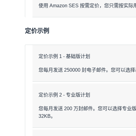
使用 Amazon SES 按需定价，您只
按需定价
定价示例
服务/功能
定价示例 1 - 基础版计划
出站电子邮
0.10 USD/1000 封电子邮件
件
您每月发送 250000 封电子邮件。您可以选
全局端点
0.03 USD/1000 封电子邮件
电子邮件验
每次验证 0.01 USD；自动验证 0.01
定价示例 2 - 专业版计划
证
项目
租户
0.005 USD/月/租户 + 0.005 US
您每月发送 200 万封邮件。您可以选择专
传出邮件（基础版）
32KB。
专用 IP – 标
传出邮件数据
24.95 USD/月/IP
准
每月总费用