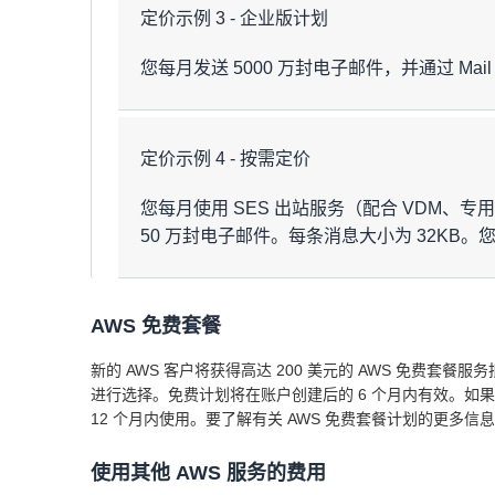
专用 IP - 托
定价示例 3 - 企业版计划
项目
15 USD/月/账户 + 每封电子邮件
管
您每月发送 5000 万封电子邮件，并通过 Ma
传出邮件（专业版）
自带
24.95 USD/月/IP
传出邮件数据
IP（BYOIP）
定价示例 4 - 按需定价
每月固定费用（专业版）
虚拟可交付
项目
性管理器 –
每封电子邮件的费用 + 查询费
每月总费用
您每月使用 SES 出站服务（配合 VDM、专用 
SES 可交付
传出邮件（企业版）
50 万封电子邮件。每条消息大小为 32KB
性
传出邮件数据
虚拟可交付
电子邮件处理（Mail Manager）
性管理器 –
1250 USD/月
AWS 免费套餐
全球可交付
项目
传入邮件区块
性
新的 AWS 客户将获得高达 200 美元的 AWS 免费套餐服务
出站电子邮件
每月固定费用（企业版）
进行选择。免费计划将在账户创建后的 6 个月内有效。如果您升级
Mail
12 个月内使用。要了解有关 AWS 免费套餐计划的更多信
Manager –
传出邮件数据
每月总费用
开放式 /
50 USD/月/端点
VDM — SES 可交付性
mTLS 入站
使用其他 AWS 服务的费用
2
端点