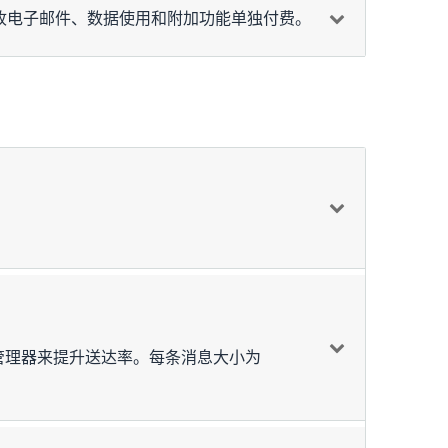
和接收电子邮件、数据使用和附加功能单独付费。
额外费用
1
USD
4
发送时，才在基本发送价格之上额外收费
电子邮件地址 0.01 USD；使用自动验证时，每 1,000
费用
性管理器来提升送达率。每条消息大小为
40.00 USD
0.96 USD
40.96 USD