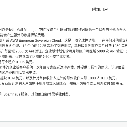
附加用户
，也可以是使用 Mail Manager 中的“发送至互联网”规则操作时除第一个以外的其他
可能会产生额外的数据传输费用。
国东部）或 AWS European Sovereign Cloud。这是一项全球性功能，可在任何其他
包含 5 个域、12 个 DIP 和 25 次种子列表测试；基础版计划客户每月付费 1250 美元
2500 次 API 验证，企业版计划包含每月每账户每区域 5000 次 API 验证；超出
局端点需要多区域路由，仅包含单个区域的分区不支持此功能。
个租户 0.005 美元。
电子邮件的企业版客户提供一次年度专家级送达率评估，并提供可操作的建议。该评估受《AW
的客户经理团队提出申请。
块 0.09 美元，以及针对首位收件人之外的每位收件人每 1000 人 0.10 美元。
版计划的客户如需使用开放式入站端点，需每月为每个端点额外支付 50 美元。专业版计划包含 
cro 和 Spamhaus 服务。其他附加组件需单独付费。