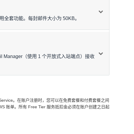
D/1,1000 封电子邮件（每月 0–1000 万封），0.04
费用
1000 万–5000 万封），0.02 USD/1000 封电子邮件
，联系我们（每月超过 1 亿封）
以使用全套功能。每封邮件大小为 50KB。
440.00 USD
这将产生每月 24.95 USD x 256 = 6387.20
7.68 USD
105.00 USD
费用
D/1000 封电子邮件（每月 0–1000 万封），0.05
1000 万–1 亿封），0.02 USD/1000 封电子邮件（每
552.68 USD
 Manager（使用 1 个开放式入站端点）接收
9500.00 USD
05 USD/1000 次查询（每月前 5000 次查询免费）
300.00 USD
69 USD
5 个域、12 个 IP 地址以及每月 25 次种子列表测
12.50/IP，$10/种子列表测试。
费用
5.27 USD
ail Service。在账户注册时，您可以在免费套餐和付费套餐之间
200.00 USD
500.00 USD
 账单。所有 Free Tier 服务抵扣金必须在账户创建之日起
7.68 USD
10374.27 USD
仍会产生费用。 删除端点即可停止计费。按比例计费。
140.00 USD