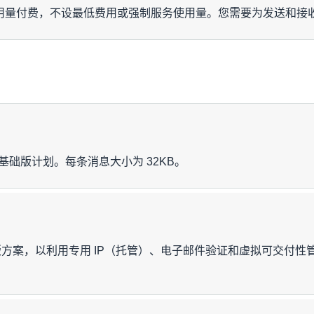
需按实际用量付费，不设最低费用或强制服务使用量。您需要为发送
价格
发送的附件数据每 GB 0.12 
择基础版计划。每条消息大小为 32KB。
仅在通过多区域端点 ID 
使用 API 或控制台验证的每个
 USD/1000 次
5
次验证收费 0.01 USD
计算
D/ 1000 封电子邮件
业版方案，以利用专用 IP（托管）、电子邮件验证和虚拟可交付
250000 × 0.16 USD/ 1000
(0.000032 GB × 250000) × 0.12 USD/GB