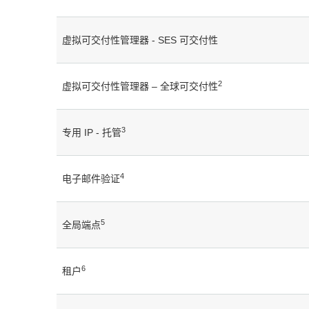
虚拟可交付性管理器 - SES 可交付性
2
虚拟可交付性管理器 – 全球可交付性
3
专用 IP - 托管
4
电子邮件验证
5
全局端点
6
租户