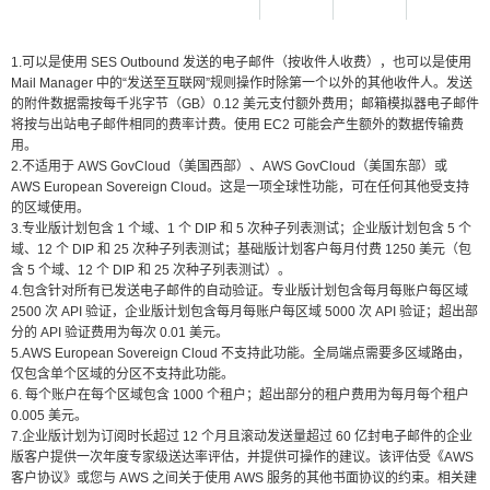
1.可以是使用 SES Outbound 发送的电子邮件（按收件人收费），也可以是使用
Mail Manager 中的“发送至互联网”规则操作时除第一个以外的其他收件人。发送
的附件数据需按每千兆字节（GB）0.12 美元支付额外费用；邮箱模拟器电子邮件
将按与出站电子邮件相同的费率计费。使用 EC2 可能会产生额外的数据传输费
用。
2.不适用于 AWS GovCloud（美国西部）、AWS GovCloud（美国东部）或
AWS European Sovereign Cloud。这是一项全球性功能，可在任何其他受支持
的区域使用。
3.专业版计划包含 1 个域、1 个 DIP 和 5 次种子列表测试；企业版计划包含 5 个
域、12 个 DIP 和 25 次种子列表测试；基础版计划客户每月付费 1250 美元（包
含 5 个域、12 个 DIP 和 25 次种子列表测试）。
4.包含针对所有已发送电子邮件的自动验证。专业版计划包含每月每账户每区域
2500 次 API 验证，企业版计划包含每月每账户每区域 5000 次 API 验证；超出部
分的 API 验证费用为每次 0.01 美元。
5.AWS European Sovereign Cloud 不支持此功能。全局端点需要多区域路由，
仅包含单个区域的分区不支持此功能。
6. 每个账户在每个区域包含 1000 个租户；超出部分的租户费用为每月每个租户
0.005 美元。
7.企业版计划为订阅时长超过 12 个月且滚动发送量超过 60 亿封电子邮件的企业
版客户提供一次年度专家级送达率评估，并提供可操作的建议。该评估受《AWS
客户协议》或您与 AWS 之间关于使用 AWS 服务的其他书面协议的约束。相关建