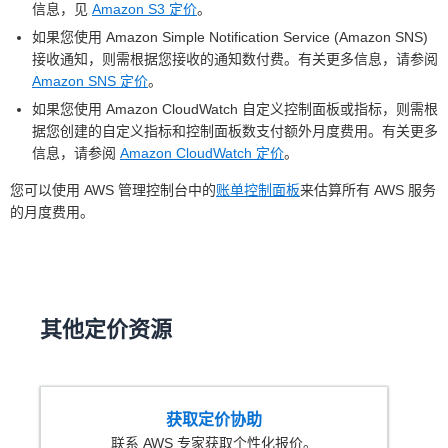
按每个账户每个区
信息，见
Amazon S3 定价
。
(32KB × 500000) ÷
域收费。包含 5 个
如果您使用 Amazon Simple Notification Service (Amazon SNS)
Mail Manager –
5.62
256KB × 0.09
域、12 个 IP 地址
接收通知，则需根据您接收的通知数付费。有关更多信息，请参阅
邮件区块
USD
虚拟可交付
USD/1000
以及每月 25 次种
Amazon SNS 定价
。
性管理器 –
1250 USD/月
子列表测试。超出
全球可交付
如果您使用 Amazon CloudWatch 自定义控制面板或指标，则需根
Mail Manager –
50.00
部分费用：$25/
1 × 50 USD/月
性
据您创建的自定义指标和控制面板数支付额外月度费用。有关更多
开放式入口端点
USD
域，$12.50/IP，
信息，请参阅
Amazon CloudWatch 定价
。
$10/种子列表测
1963.31
每月总费用
试。
您可以使用 AWS 管理控制台中的
账单控制面板
来估算所有 AWS 服务
USD
的月度费用。
Mail
即使端点状态为“已
Manager –
关闭”，仍会产生费
开放式 /
50 USD/月/端点
用。 删除端点即可
mTLS 入站
停止计费。按比例
2
端点
计费。
其他定价资源
使用“发送至互联
Mail
网”规则操作时，第
Manager –
0.15 USD/1000
一位收件人之后的
电子邮件处
封电子邮件
每位收件人按 0.10
获取定价协助
3
理
USD/1000 人收
联系 AWS 专家获取个性化报价。