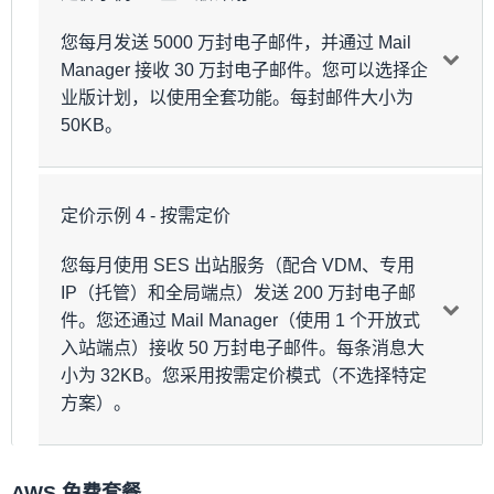
项目
计算
费用
1000 封电子邮件
您每月发送 5000 万封电子邮件，并通过 Mail
传出邮件（专业
440.00
专用 IP – 标
2M × 0.22 USD/1000
24.95 USD/月/IP
Manager 接收 30 万封电子邮件。您可以选择企
版）
USD
准
业版计划，以使用全套功能。每封邮件大小为
(0.000032 GB × 2M) ×
7.68
每封电子邮件的费
50KB。
传出邮件数据
0.12 USD/GB
USD
用：0.08
USD/1,1000 封电
每月固定费用
105.00
子邮件（每月 0–
105 USD/账户/区域/月
（专业版）
USD
1000 万封），0.04
定价示例 4 - 按需定价
项目
计算
费用
USD/1000 封电子
15 USD/月/账户
552.68
专用 IP - 托
每月总费用
邮件（每月 1000
您每月使用 SES 出站服务（配合 VDM、专用
1000 万 × 0.23
+ 每封电子邮件
USD
传出邮件（企
9500.00
管
万–5000 万封），
IP（托管）和全局端点）发送 200 万封电子邮
USD/1000 + 4000 万 ×
的费用
业版）
USD
0.02 USD/1000 封
0.18 USD/1000
件。您还通过 Mail Manager（使用 1 个开放式
电子邮件（每月
入站端点）接收 50 万封电子邮件。每条消息大
5000 万–1 亿
(0.00005 GB × 50M) ×
300.00
传出邮件数据
小为 32KB。您采用按需定价模式（不选择特定
封），联系我们
0.12 USD/GB
USD
方案）。
（每月超过 1 亿
电子邮件处理
封）
（Mail
30 万 x 0.23 USD/1000
69 USD
您可以携带的最少
Manager）
AWS 免费套餐