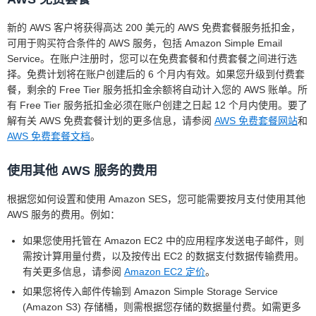
地址数量为 256，
项目
计算
费用
(50KB × 30 万) ÷ 256KB
5.27
自带
这将产生每月
传入邮件区块
24.95 USD/月/IP
新的 AWS 客户将获得高达 200 美元的 AWS 免费套餐服务抵扣金，
× 0.09 USD/1000
USD
IP（BYOIP）
24.95 USD x 256 =
200 万 × 0.10
200.00
出站电子邮件
可用于购买符合条件的 AWS 服务，包括 Amazon Simple Email
6387.20 USD 的最
USD/1000
USD
Service。在账户注册时，您可以在免费套餐和付费套餐之间进行选
每月固定费用
500.00
低成本。
500 USD/账户/区域/月
择。免费计划将在账户创建后的 6 个月内有效。如果您升级到付费套
（企业版）
USD
(0.000032 GB × 2M) ×
7.68
传出邮件数据
餐，剩余的 Free Tier 服务抵扣金余额将自动计入您的 AWS 账单。所
每封电子邮件的费
0.12 USD/GB
USD
10374.27
有 Free Tier 服务抵扣金必须在账户创建之日起 12 个月内使用。要了
用：0.07
每月总费用
USD
VDM — SES 可
200 万 × 0.07
140.00
解有关 AWS 免费套餐计划的更多信息，请参阅
AWS 免费套餐网站
和
USD/1000 封电子
交付性
USD/1000
USD
AWS 免费套餐文档
。
邮件（每月 0–
1000 万封），0.05
VDM — 全球可
1250.00
使用其他 AWS 服务的费用
虚拟可交付
USD/1000 封电子
固定费用
交付性
美元
性管理器 –
每封电子邮件的
邮件（每月 1000
根据您如何设置和使用 Amazon SES，您可能需要按月支付使用其他
SES 可交付
费用 + 查询费
万–1 亿封），0.02
15 USD/月 + 200 万 ×
175.00
专用 IP - 托管
AWS 服务的费用。例如：
性
USD/1000 封电子
0.08 USD/1000
USD
邮件（每月超过 1
如果您使用托管在 Amazon EC2 中的应用程序发送电子邮件，则
亿封）。查询：
200 万 × 0.03
60.00
需按计算用量付费，以及按传出 EC2 的数据支付数据传输费用。
全局端点
0.0005 USD/1000
USD/1000
USD
有关更多信息，请参阅
Amazon EC2 定价
。
次查询（每月前
如果您将传入邮件传输到 Amazon Simple Storage Service
Mail Manager –
500000 × 0.15
75.00
5000 次查询免费）
(Amazon S3) 存储桶，则需根据您存储的数据量付费。如需更多
电子邮件处理
USD/1000
USD