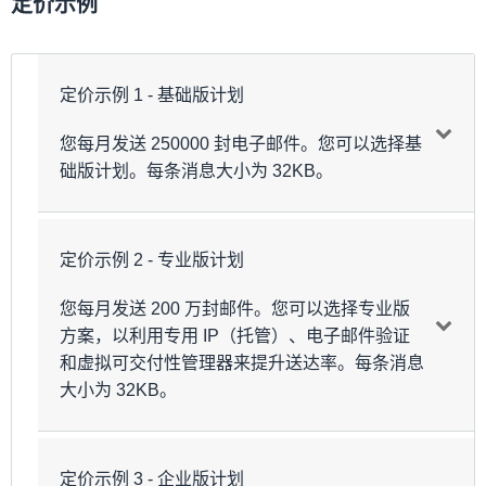
定价示例
服务/功能
价格
额外费用
定价示例 1 - 基础版计划
出站电子邮
0.10 USD/1000
发送的附件数据每
1
件
封电子邮件
GB 0.12 USD
您每月发送 250000 封电子邮件。您可以选择基
仅在通过多区域端
础版计划。每条消息大小为 32KB。
0.03 USD/1000
点 ID 发送时，才在
全局端点
封电子邮件
基本发送价格之上
4
额外收费
定价示例 2 - 专业版计划
项目
计算
费用
使用 API 或控制台
每次验证 0.01
验证的每个电子邮
您每月发送 200 万封邮件。您可以选择专业版
传出邮件（基
40.00
250000 × 0.16 USD/ 1000
电子邮件验
USD；自动验证
件地址 0.01 USD；
方案，以利用专用 IP（托管）、电子邮件验证
础版）
USD
证
0.01 USD/1000
使用自动验证时，
和虚拟可交付性管理器来提升送达率。每条消息
次
每 1,000 次验证收
(0.000032 GB × 250000) ×
0.96
大小为 32KB。
传出邮件数据
5
费 0.01 USD
0.12 USD/GB
USD
0.005 USD/月/租
40.96
每月总费用
租户
户 + 0.005 USD/
USD
定价示例 3 - 企业版计划