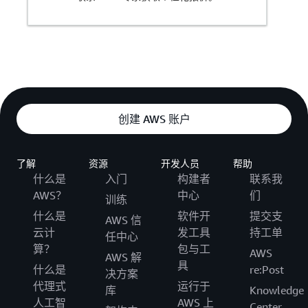
费。
接收邮件费用：2
Mail
USD/GB；存储
Manager –
与搜索费用：
归档
0.19 USD/GB/月
Trend Micro 病毒
创建 AWS 账户
扫描：0.1875
USD/1000 封电
子邮件；
了解
资源
开发人员
帮助
SpamHaus IP 信
什么是
入门
构建者
联系我
誉：0.125
Mail
AWS？
中心
们
USD/1000 封电
训练
Manager –
子邮件；Abusix
什么是
软件开
提交支
AWS 信
电子邮件附
Guardian Mail：
云计
发工具
持工单
加功能
任中心
0.125 USD/1000
算？
包与工
AWS
AWS 解
封电子邮件；
具
什么是
re:Post
决方案
Vade 高级电子邮
代理式
运行于
件安全：0.415
库
Knowledge
人工智
AWS 上
USD/1000 封电
Center