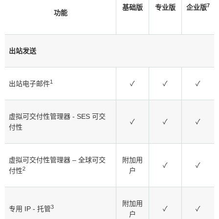
7
基础版
专业版
企业版
功能
出站发送
1
出站电子邮件
✓
✓
✓
虚拟可交付性管理器 - SES 可交
✓
✓
✓
付性
虚拟可交付性管理器 – 全球可交
附加用
✓
✓
2
付性
户
附加用
3
专用 IP - 托管
✓
✓
户