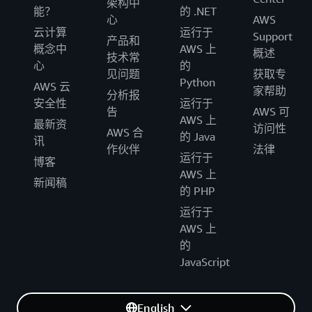
架构中
能？
的 .NET
子邮件
心
AWS
云计算
运行于
Support
传入电子邮
0.10 USD/1000
每 1000 个入站邮
产品和
概念中
AWS 上
概述
件
封电子邮件
件数据块 0.09 USD
技术常
心
的
见问题
获取专
Python
AWS 云
家帮助
分析报
1.使用 EC2 可能会产生额外的数据传输费用。
安全性
运行于
2.开放入口端点提供专用资源，允许客户直接接收发送到其域的电子
告
AWS 可
AWS 上
邮件。mTLS 入口端点提供基于证书的身份验证。此外，我们还提供
最新资
访问性
AWS 合
免费的经过身份验证的入口端点，该端点仅接受来自拥有凭证的发件
的 Java
讯
人的电子邮件。
作伙伴
法律
运行于
博客
3.电子邮件处理是指 Mail Manager 处理的电子邮件，无论是入站接
AWS 上
收还是出站发送。
新闻稿
4.将发送工作负载转移到第二个配置的全球端点区域可能会产生额外
的 PHP
的数据传输费用。
运行于
5.如果自动验证因收件人地址未达到您设定的验证阈值而将其屏蔽，
电子邮件发送费用仍然适用。
AWS 上
的
JavaScript
English