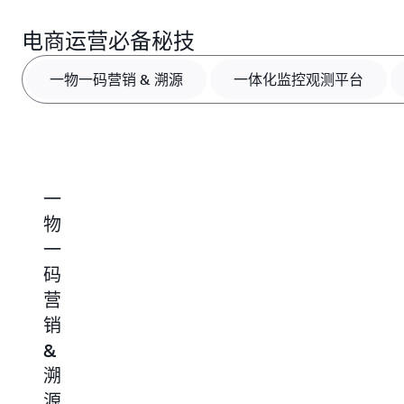
角色扮演一键盘启动器：通过 Bedrock 内置大模型驱动的对话引
电商运营必备秘技
擎，支持角色卡片定制和个性化多轮对话，即刻体验大模型带来
的角色扮演体验。
一物一码营销 & 溯源
一体化监控观测平台
了解更多 »
端到端实时语音助手：支持多语言实时语音交互，提供可打断的
自然对话体验，实现沉浸式的人机交互。
了解更多 »
多智能的NPC系统：结合角色扮演和多智能体强化学习框架，构
一
一
一
网
建具备复杂社交互动能力的智能游戏 NPC。
物
体
站
站
了解更多 »
一
化
式
和
码
监
数
移
高效推理调度：基于 Spot 实例的弹性计算资源，降低角色扮演
场景模型推理成本 60%。
营
控
据
动
销
观
开
应
了解更多 »
&
测
发
用
O
多模型调度网关：实现 Token 用量可视化与多模型自动切换，支
持容错机制，确保服务稳定性。
溯
平
平
程
源
台
台
序
了解更多 »