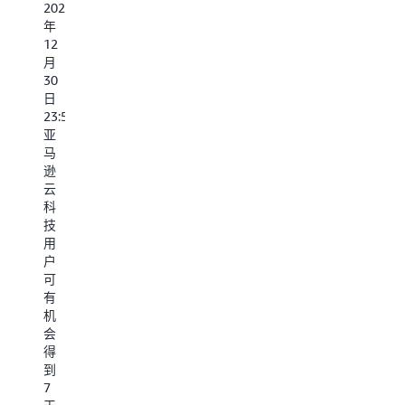
功
多
会
2024
用
能。
样
计
年
户
中
的
资
12
行
英
触
产
月
为
双
发
管
30
分
语、
机
理
日
析、
SaaS/OP
制
W
23:59:59），
客
部
&
仓
亚
户
署、
强
库
马
数
全
大
管
逊
据
球
的
理
云
平
10+
数
等
科
台
节
据
业
技
和
点、
科
务
用
营
帮
学
需
户
销
助
平
求
可
分
出
台
等
有
析
海
支
场
机
等
用
持。
景
会
户
需
得
立
*
开
求
到
即
该
箱
7
联
解
立
即