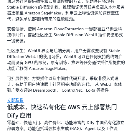
通过为社区提供插件和云资源模版的方式，帮助客户将现有
00:00:00
Stable Diffusion 的模型训练，推理和调优等任务负载从本地服务
- 2024
器迁移至 Amazon SageMaker，利用云上弹性资源加速模型迭
年 12 月
代，避免单机部署所带来的性能瓶颈。
30 日
23:59:59）
安装便捷：使用 Amazon CloudFormation 一键部署亚马逊云科
购买
技中间件，搭配社区原生 Stable Diffusion WebUI 插件安装形式
Kreado
一键安装。
AI 数字
社区原生：WebUI 界面与后端分离，用户无需改变现有 Stable
人视频
Diffusion WebUI 的使用习惯，WebUI 可以在任何支持的终端启
生成，
动而没有 GPU 的限制，原有训练，推理等任务通过插件所提供的
形象&语
功能迁移到 Amazon SageMaker。
音克隆
服务 ，
可扩展性强：方案插件以及中间件代码开源，采取非侵入式设
可最低
计，有助于用户快速跟上社区相关功能的迭代， 从 WebUI 本体
享 5 折
到广受欢迎的 Dreambooth、 ControlNet、LoRa 等插件。
优惠
立即联系
点击展
低成本，快速私有化在 AWS 云上部署热门
开
点击
收起
Dify 应用
零基础、快速入门、高性价比、功能丰富的 Dify 中国私有化独立
立即联
部署方案。功能包括增强检索生成 (RAG)、Agent 以及工作流
系