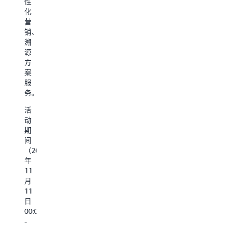
性
用
APM、
松
量
化
于
日
接
管
营
跨
志
驳
理
销、
行
监
处
H
溯
业
测
理
IM
源
场
Log、
各
通
方
景，
基
类
讯
案
在
础
数
C
服
线
设
据；
客
务。
业
施
户
务
监
复
关
活
分
测
杂
系
动
析
Infra、
时
管
期
场
异
间
理
间
景
常
的
电
（2024
中
追
管
子
年
起
踪
理
商
11
着
Incidents
优
务
月
关
等
化
网
11
键
等
&
站
日
作
强
灵
财
00:00:00
用，
大
活
务
-
如