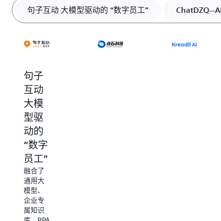
句子互动 大模型驱动的 “数字员工”
ChatDZQ-
句子
ChatDZQ-
数字
互动
-AI 工
人视
大模
具平
频生
型驱
台
成，
为企业
动的
形象
量身定
“数字
&语
制的 AI
员工”
音克
应用软
件工
融合了
隆服
具，深
通用大
务
度集成
模型、
了各类
企业专
重点功
AI 大模
属知识
： AI
能
型、AI
库、RPA