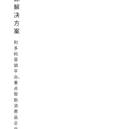
解
点
“一
决
击
套
全
采
面
方
流
集”
支
案
数
+
持
针
据
“一
云
对
利
个
原
电
分
多
平
生，
商
码
析
台”，
云、
独
营
满
仓、
方
立
销
足
湖
站
案
平
企
实
点
台，
业
时/
构
重
收
的
离
建
点
集、
所
线
的
帮
摄
有
批
高
助
取、
监
流
成
消
处
控
一
本
费
理
观
体
运
品
和
测
化
营
企
分
需
数
复
业
析