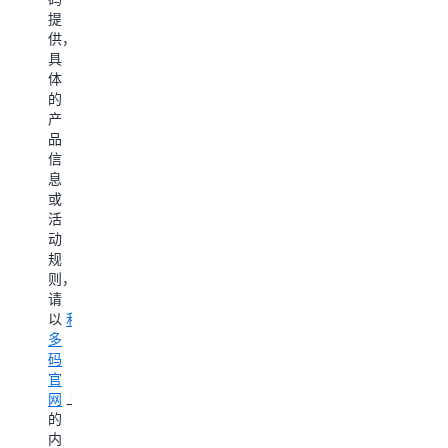
多
立
提
即
供，
联
具
系
体
的
了
产
解
品
更
信
多
息
或
活
动
规
则，
请
以
利
多
码
官
网
上
的
内