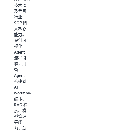
数字人
工具及
技术以
口播、
AI 应用
及垂直
AI 模
服务，
行业
特、AI
支持企
SOP 四
数字人
业 IT 工
大核心
分身定
程师利
能力。
制、AI
用
提供可
智能导
ChatDZQ
视化
购、AI
的 AI 工
Agent
数字人
具，结
流程引
直播
合企业
擎，具
私有数
备
适用行
据、对
Agent
：角
业
特定场
构建到
色扮
景的开
AI
演，电
发。
workflow
商，广
ChatDZQ
编排、
告代理
可以快
RAG 检
商、内
速、高
索、模
容创意
效进行
型管理
行业
端到端
等能
的私有
产品优
力，助