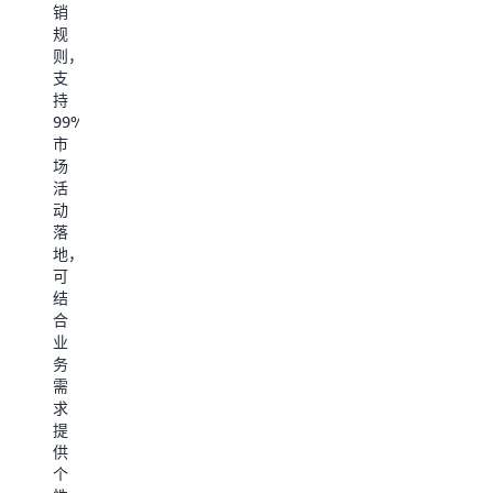
速
销
分
能
发
搭
规
析
和
和
建
则，
平
极
高
电
支
台
低
速
商
持
构
的
数
独
99%
建
成
据
立
市
基
本，
传
站
场
础
包
输；
进
活
上
括：
销
动
同
用
近
存
落
时
户
百
管
地，
拥
访
种
理
可
有
问
数
采
结
对
监
据
购
合
于
测
库、
销
业
数
RUM、
云
售
务
据
应
引
M
需
的
用
擎、
生
求
所
性
SaaS
产
提
有
能
接
制
供
权。
监
口，
造
个
适
测
轻
质