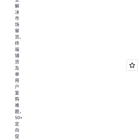
求，
据
杂
解
来
全
同
度
决
自
面
步，
以
市
网
支
数
及
场
站
持
据
IT
窜
和
海
任
技
货、
移
量
务
术
终
动
数
调
门
端
应
据
度
槛
铺
用
下
和
帮
货
程
的
管
助
及
序
数
控；
电
单
的
据
商
用
点
分
代
卖
户
击
析
码
家
复
流
需
实
提
购
数
求，
现
供
难
据
拥
企
云
题，
以
有
业
上
50+
及
极
大
简
定
对
高
数
单
向
应
的
据
快
促
的
性
开