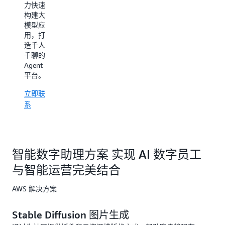
化部
0
势：
力快速
署，帮
门槛制
构建大
助企业
作真人
模型应
搭建自
口播视
用，打
己的定
频、
造千人
制化 AI
AIGC 真
千聊的
应用软
人营销
Agent
件。
视频创
平台。
作神
立即联
立即联
器、媲
系
系
美棚拍
摄影效
果的 AI
模特
智能数字助理方案 实现 AI 数字员工
亚马逊
云科技
与智能运营完美结合
新用户
于活动
AWS 解决方案
期间
（2024
年 11 月
Stable Diffusion 图片生成
11 日