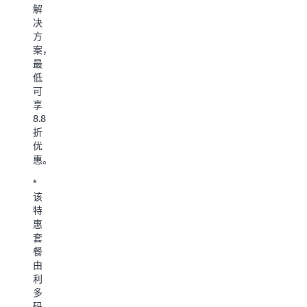
的
规
解
产
则，
决
品
请
方
信
以
白
案，
息
鲸
最
或
开
低
活
源
可
动
官
享
规
网
上
8.8
则，
的
折
请
内
优
以
容
惠。
观
为
测
准
*
云
该
立
官
特
即
网
上
惠
联
的
套
系
内
餐
容
由
了
为
利
解
准。
多
更
码