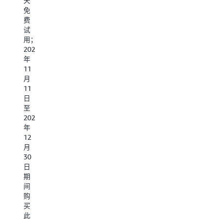
天
系
决
即
用
免
方
联
观
了
费
案
系
测
解
试
套
能
更
用；
了
餐
力。
多
2024
解
由
年
更
*
白
11
多
该
鲸
月
解
开
11
决
源
日
方
提
至
案
供，
2024
套
具
年
餐
体
12
由
的
月
观
产
30
测
品
日
云
信
期
提
息
间
供，
或
购
具
活
买
体
动
此