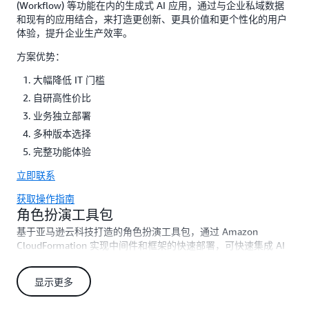
(Workflow) 等功能在内的生成式 AI 应用，通过与企业私域数据
和现有的应用结合，来打造更创新、更具价值和更个性化的用户
体验，提升企业生产效率。
方案优势：
大幅降低 IT 门槛
自研高性价比
业务独立部署
多种版本选择
完整功能体验
立即联系
获取操作指南
角色扮演工具包
基于亚马逊云科技打造的角色扮演工具包，通过 Amazon
CloudFormation 实现中间件和框架的快速部署，可快速集成 AI
Character 和 ChatArena 等主流框架，提供角色卡片定制、多轮
对话、实时语音交互等核心功能，并基于强化学习实现智能 NPC
显示更多
交互，搭配 Spot 实例的弹性推理和大模型调度网关，打造高性
价比的全栈角色扮演应用平台。