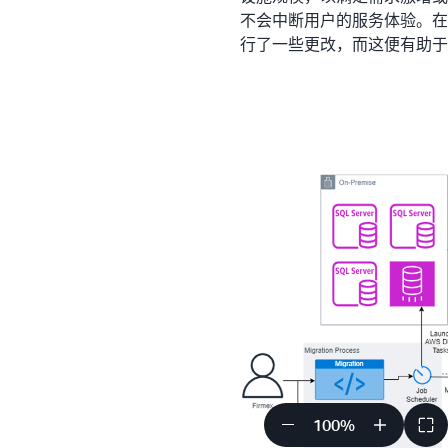
不会中断用户的服务体验。在
行了一些更改，而这便有助于
完成迁移后，为进一步提高效率
实现了成本节省。该公司利用 
规模。这样一来，Firmex 将
A
RDS）的运营成本降低了 75%
服务，针对总拥有成本进行了
此外，Firmex 不再需要
了 125,000 万美元的
户，并且无需承担大量的开销。
户，他希望能短时间内在我们
持这一点。而借助 AWS，我
结果 | 促进云中的创
100
%