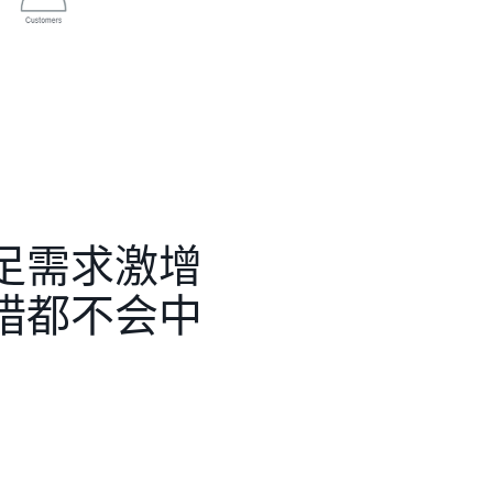
 促进了新的创新，即从复杂且资源受限的服务转变
现在，该公司的工程师可以专注于对公司的产
客户提供更强大的功能。接下来，Firmex 计
的可扩展、基于云的基础设施拓展新市场，同时保
迁移我们的服务，我们可以验证我们的客户群是否舒
以及我们的战略优先事项是否保持一致并能敏
方向以及 AWS 在整个旅程中提供的功能。”
足需求激增
措都不会中