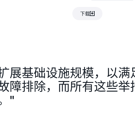
通过使用 AWS，Firmex
为简单、可扩展的解耦服务。
下载
品进行现代化，从而为全球数千
划利用其在 AWS 上构建
持强大、可靠的服务。
Boyer 表示：“通过逐步
心满意，是否了解最新情况，
捷响应。我们非常满意这一战略
扩展基础设施规模，以满
故障排除，而所有这些举
。