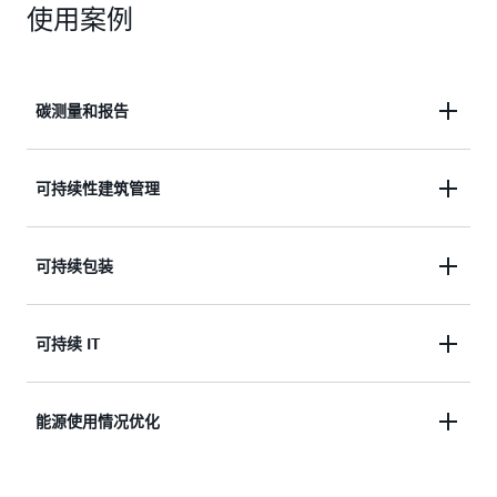
使用案例
碳测量和报告
将整个供应链的业务流程转变为碳当量，以准确衡
可持续性建筑管理
量、管理和报告可持续性进展。
了解建筑运行中的碳排放，以确定可以提高能效和减
可持续包装
少碳排放的领域。
进一步了解有关客户碳足迹工具的信息
使用数据分析和机器学习减少包装浪费、运输成本和
可持续 IT
碳排放。
测量、预测并减少与 IT 基础设施和云工作负载相关
能源使用情况优化
的碳排放量。
在制造业和工业组织中检查能源消耗、实施措施并降