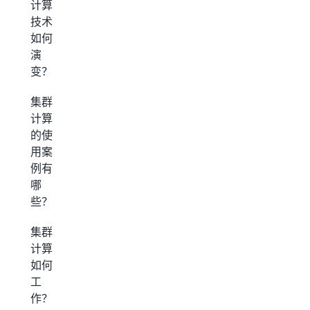
计算
技术
如何
演
变？
集群
计算
的使
用案
例有
哪
些？
集群
计算
如何
工
作？