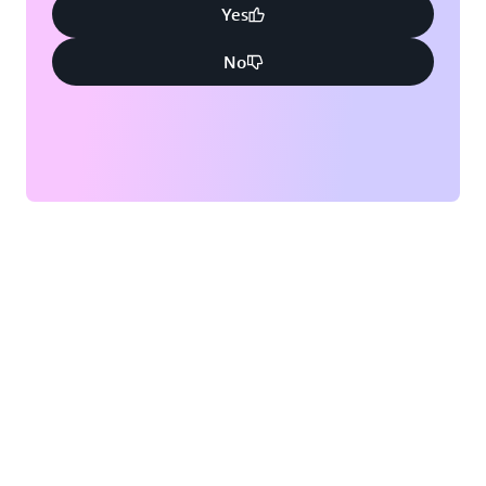
Yes
No