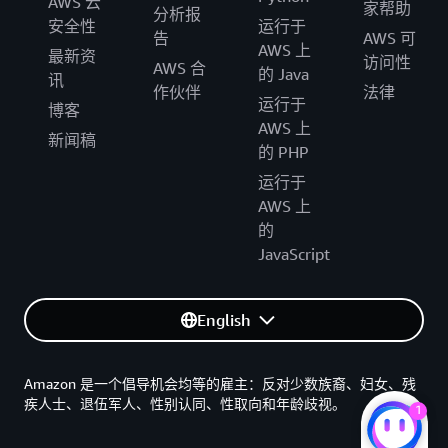
AWS 云
家帮助
分析报
安全性
运行于
告
AWS 可
AWS 上
最新资
访问性
AWS 合
的 Java
讯
作伙伴
法律
运行于
博客
AWS 上
新闻稿
的 PHP
运行于
AWS 上
的
JavaScript
English
Amazon 是一个倡导机会均等的雇主：反对少数族裔、妇女、残
疾人士、退伍军人、性别认同、性取向和年龄歧视。
1