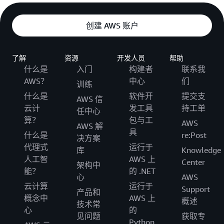
创建 AWS 账户
了解
资源
开发人员
帮助
什么是
入门
构建者
联系我
AWS？
中心
们
训练
什么是
软件开
提交支
AWS 信
云计
发工具
持工单
任中心
算？
包与工
AWS
AWS 解
具
什么是
re:Post
决方案
代理式
运行于
库
Knowledge
人工智
AWS 上
Center
架构中
能？
的 .NET
心
AWS
云计算
运行于
Support
产品和
概念中
AWS 上
概述
技术常
心
的
见问题
获取专
Python