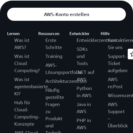
AWS-Konto erstellen
Lernen
Ressourcen
Entwickler
Hilfe
Was ist
Erste
Entwicklerzentrum
Kontaktiere
AWS?
Schritte
Sie uns
SDKs
Was ist
Training
und
Support-
Cloud
Tools
Ticket
AWS-
Computing?
aufgeben
Lösungsportfolio
.NET auf
Was ist
AWS
AWS
Architekturzentrum
agentenbasierte
re:Post
Python
Häufig
KI?
in AWS
Wissenscen
gestellte
Hub für
Fragen
Java in
AWS
Cloud-
zu
AWS
Support
Computing-
Produkt
–
PHP in
Konzepte
und
Überblick
AWS
AWS Cloud
Technik