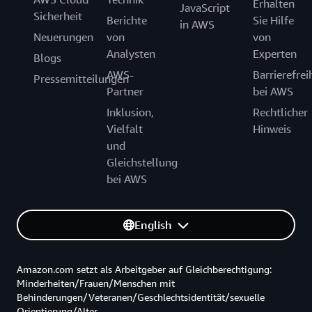
Erhalten
JavaScript
Sicherheit
Berichte
Sie Hilfe
in AWS
Neuerungen
von
von
Analysten
Experten
Blogs
AWS-
Barrierefrei
Pressemitteilungen
Partner
bei AWS
Inklusion,
Rechtlicher
Vielfalt
Hinweis
und
Gleichstellung
bei AWS
English
Amazon.com setzt als Arbeitgeber auf Gleichberechtigung:
Minderheiten/Frauen/Menschen mit
Behinderungen/Veteranen/Geschlechtsidentität/sexuelle
Orientierung/Alter.