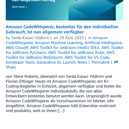
Amazon CodeWhisperer, kostenlos für den individuellen
Gebrauch, ist nun allgemein verfügbar
by
Serda Kasaci Yildirim
on
29 AUG 2023
in
Amazon
CodeWhisperer
,
Amazon Machine Learning
,
Artificial Intelligence
,
AWS Cloud9
,
AWS Toolkit for JetBrains IntelliJ IDEA
,
AWS Toolkit
for JetBrains PyCharm
,
AWS Toolkit for JetBrains Rider
,
AWS
Toolkit for JetBrains WebStorm
,
AWS Toolkit for VS Code
,
Developer Tools
,
Generative AI
,
Launch
,
News
Permalink
Share
von Steve Roberts, übersetzt von Serda Kasaci Yildirim und
Florian Ettinger Heute ist Amazon CodeWhisperer, ein KI-
Coding-Begleiter in Echtzeit, allgemein verfügbar und bietet die
Amazon CodeWhisperer Individualstufe, die von allen
Entwicklern kostenlos benutzt werden kann. Ursprünglich wurde
Amazon CodeWhisperer als Vorschauversion im letzten Jahr
eingeführt. Amazon CodeWhisperer hält Entwickler motiviert
und produktiv, weil es ihnen […]