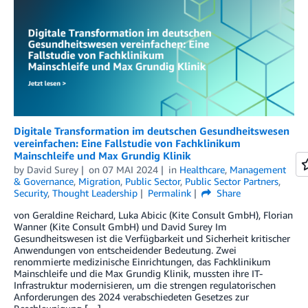
Digitale Transformation im deutschen Gesundheitswesen
vereinfachen: Eine Fallstudie von Fachklinikum
Mainschleife und Max Grundig Klinik
by
David Surey
on
07 MAI 2024
in
Healthcare
,
Management
& Governance
,
Migration
,
Public Sector
,
Public Sector Partners
,
Security
,
Thought Leadership
Permalink
Share
von Geraldine Reichard, Luka Abicic (Kite Consult GmbH), Florian
Wanner (Kite Consult GmbH) und David Surey Im
Gesundheitswesen ist die Verfügbarkeit und Sicherheit kritischer
Anwendungen von entscheidender Bedeutung. Zwei
renommierte medizinische Einrichtungen, das Fachklinikum
Mainschleife und die Max Grundig Klinik, mussten ihre IT-
Infrastruktur modernisieren, um die strengen regulatorischen
Anforderungen des 2024 verabschiedeten Gesetzes zur