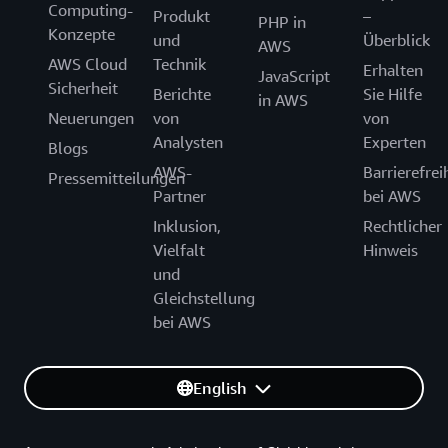
Computing-
Produkt
–
PHP in
Konzepte
und
Überblick
AWS
AWS Cloud
Technik
Erhalten
JavaScript
Sicherheit
Berichte
Sie Hilfe
in AWS
Neuerungen
von
von
Analysten
Experten
Blogs
AWS-
Barrierefrei
Pressemitteilungen
Partner
bei AWS
Inklusion,
Rechtlicher
Vielfalt
Hinweis
und
Gleichstellung
bei AWS
English