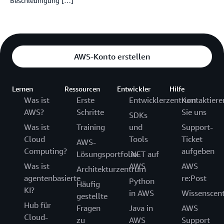
Beschleunigung […]
AWS-Konto erstellen
Lernen
Ressourcen
Entwickler
Hilfe
Was ist
Erste
Entwicklerzentrum
Kontaktiere
AWS?
Schritte
Sie uns
SDKs
Was ist
Training
und
Support-
Cloud
Tools
Ticket
AWS-
Computing?
aufgeben
Lösungsportfolio
.NET auf
Was ist
AWS
AWS
Architekturzentrum
agentenbasierte
re:Post
Python
Häufig
KI?
in AWS
Wissenscen
gestellte
Hub für
Fragen
Java in
AWS
Cloud-
zu
AWS
Support