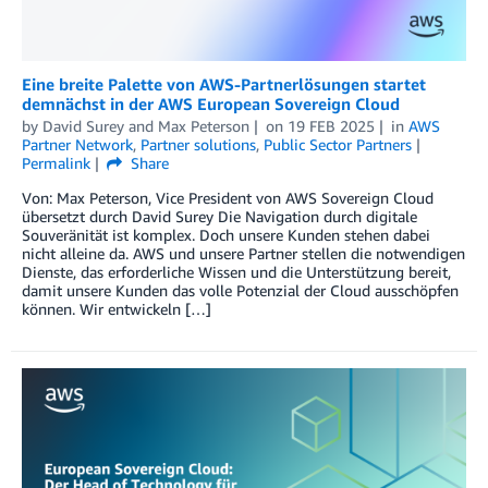
Eine breite Palette von AWS-Partnerlösungen startet
demnächst in der AWS European Sovereign Cloud
by
David Surey
and
Max Peterson
on
19 FEB 2025
in
AWS
Partner Network
,
Partner solutions
,
Public Sector Partners
Permalink
Share
Von: Max Peterson, Vice President von AWS Sovereign Cloud
übersetzt durch David Surey Die Navigation durch digitale
Souveränität ist komplex. Doch unsere Kunden stehen dabei
nicht alleine da. AWS und unsere Partner stellen die notwendigen
Dienste, das erforderliche Wissen und die Unterstützung bereit,
damit unsere Kunden das volle Potenzial der Cloud ausschöpfen
können. Wir entwickeln […]