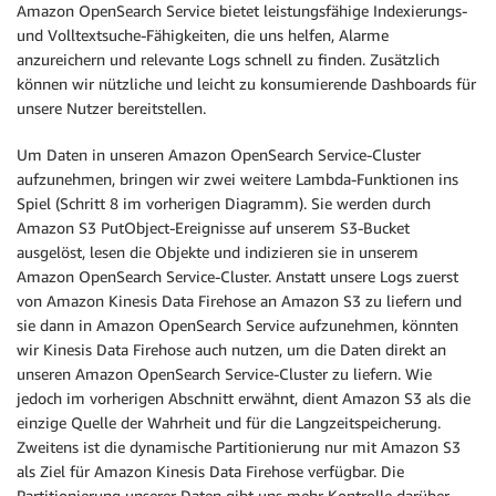
Amazon OpenSearch Service bietet leistungsfähige Indexierungs-
und Volltextsuche-Fähigkeiten, die uns helfen, Alarme
anzureichern und relevante Logs schnell zu finden. Zusätzlich
können wir nützliche und leicht zu konsumierende Dashboards für
unsere Nutzer bereitstellen.
Um Daten in unseren Amazon OpenSearch Service-Cluster
aufzunehmen, bringen wir zwei weitere Lambda-Funktionen ins
Spiel (Schritt 8 im vorherigen Diagramm). Sie werden durch
Amazon S3 PutObject-Ereignisse auf unserem S3-Bucket
ausgelöst, lesen die Objekte und indizieren sie in unserem
Amazon OpenSearch Service-Cluster. Anstatt unsere Logs zuerst
von Amazon Kinesis Data Firehose an Amazon S3 zu liefern und
sie dann in Amazon OpenSearch Service aufzunehmen, könnten
wir Kinesis Data Firehose auch nutzen, um die Daten direkt an
unseren Amazon OpenSearch Service-Cluster zu liefern. Wie
jedoch im vorherigen Abschnitt erwähnt, dient Amazon S3 als die
einzige Quelle der Wahrheit und für die Langzeitspeicherung.
Zweitens ist die dynamische Partitionierung nur mit Amazon S3
als Ziel für Amazon Kinesis Data Firehose verfügbar. Die
Partitionierung unserer Daten gibt uns mehr Kontrolle darüber,