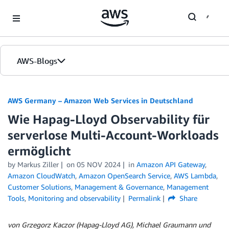
Skip to Main Content
AWS-Blogs
Startseite
AWS Germany – Amazon Web Services in Deutschland
Wie Hapag-Lloyd Observability für
Editionen
serverlose Multi-Account-Workloads
ermöglicht
by
Markus Ziller
on
05 NOV 2024
in
Amazon API Gateway
,
Amazon CloudWatch
,
Amazon OpenSearch Service
,
AWS Lambda
,
Customer Solutions
,
Management & Governance
,
Management
Tools
,
Monitoring and observability
Permalink
Share
von Grzegorz Kaczor (Hapag-Lloyd AG), Michael Graumann und