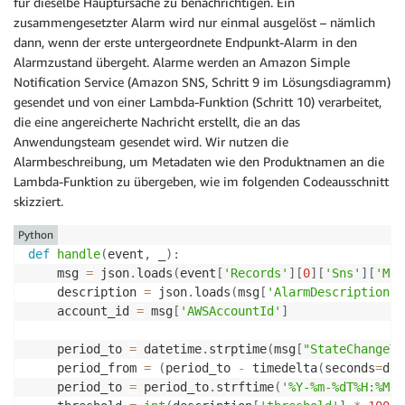
für dieselbe Hauptursache zu benachrichtigen. Ein
zusammengesetzter Alarm wird nur einmal ausgelöst – nämlich
dann, wenn der erste untergeordnete Endpunkt-Alarm in den
Alarmzustand übergeht. Alarme werden an Amazon Simple
Notification Service (Amazon SNS, Schritt 9 im Lösungsdiagramm)
gesendet und von einer Lambda-Funktion (Schritt 10) verarbeitet,
die eine angereicherte Nachricht erstellt, die an das
Anwendungsteam gesendet wird. Wir nutzen die
Alarmbeschreibung, um Metadaten wie den Produktnamen an die
Lambda-Funktion zu übergeben, wie im folgenden Codeausschnitt
skizziert.
Python
def
handle
(
event
,
 _
)
:
    msg 
=
 json
.
loads
(
event
[
'Records'
]
[
0
]
[
'Sns'
]
[
'Mes
    description 
=
 json
.
loads
(
msg
[
'AlarmDescription'
]
    account_id 
=
 msg
[
'AWSAccountId'
]
    period_to 
=
 datetime
.
strptime
(
msg
[
"StateChangeTi
    period_from 
=
(
period_to 
-
 timedelta
(
seconds
=
des
    period_to 
=
 period_to
.
strftime
(
'%Y-%m-%dT%H:%M:%