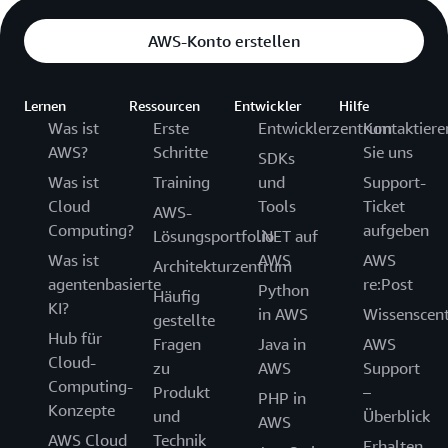
AWS-Konto erstellen
Lernen
Ressourcen
Entwickler
Hilfe
Was ist
Erste
Entwicklerzentrum
Kontaktiere
AWS?
Schritte
Sie uns
SDKs
Was ist
Training
und
Support-
Cloud
Tools
Ticket
AWS-
Computing?
aufgeben
Lösungsportfolio
.NET auf
Was ist
AWS
AWS
Architekturzentrum
agentenbasierte
re:Post
Python
Häufig
KI?
in AWS
Wissenscen
gestellte
Hub für
Fragen
Java in
AWS
Cloud-
zu
AWS
Support
Computing-
Produkt
–
PHP in
Konzepte
und
Überblick
AWS
AWS Cloud
Technik
Erhalten