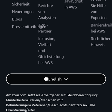
JavaScript
Sicherheit
Berichte
Sie Hilfe
in AWS
Neuerungen
von
von
Analysten
Experten
Blogs
AWS-
Barrierefrei
Pressemitteilungen
Partner
bei AWS
Inklusion,
Rechtlicher
Vielfalt
Hinweis
und
Gleichstellung
bei AWS
English
Amazon.com setzt als Arbeitgeber auf Gleichberechtigung:
Minderheiten/Frauen/Menschen mit
Behinderungen/Veteranen/Geschlechtsidentität/sexuelle
Orientierung/Alter.