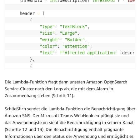
    threshold 
=
int
(
description
[
'threshold'
]
*
100
)
    header 
=
[
{
"type"
:
"TextBlock"
,
"size"
:
"Large"
,
"weight"
:
"Bolder"
,
"color"
:
"attention"
,
"text"
:
f"Affected application: 
{
descrip
}
,
{
"type"
:
"TextBlock"
,
"text"
:
f"status 
{
description
[
'statusCod
Die Lambda-Funktion fragt dann unseren Amazon OpenSearch
}
Service-Cluster nach den Logs ab, die mit dem Alarm in
]
Zusammenhang stehen (Schritt 11).
Schließlich sendet die Lambda-Funktion die Benachrichtigung über
Amazon SNS. Der Microsoft Teams WebHook empfängt sie und
das Anwendungsteam sieht die Benachrichtigung in seinem Kanal
(Schritte 12 und 13). Die Benachrichtigung enthält prägnante
Informationen über den Status der Anwendung und ermöglicht es