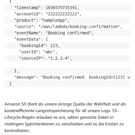
{

  "timestamp": 1656575735341,

  "accountId": "222222222222",

  "product": "SampleApp",

  "source": "/aws/lambda/booking-confirmation",

  "eventName": "Booking confirmed",

  "eventData": {

    "bookingId": 123,

    "userId": "abc",

    "sourceIP": "1.2.3.4",

  },

  "message": "Booking confirmed. bookingId=[123] use
}
Amazon S3 dient als unsere einzige Quelle der Wahrheit und als
kosteneffiziente Langzeitspeicherung für all unsere Logs. S3-
Lifecycle-Regeln erlauben es uns, selten genutzte Daten in
niedrigere Speicherebenen zu verschieben und so die Kosten zu
kontrollieren.