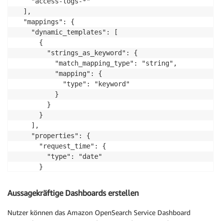
    "access-logs-*"

  ],

  "mappings": {

    "dynamic_templates": [

      {

        "strings_as_keyword": {

          "match_mapping_type": "string",

          "mapping": {

            "type": "keyword"

          }

        }

      }

    ],

    "properties": {

      "request_time": {

        "type": "date"

      }

    }

  }

Aussagekräftige Dashboards erstellen
}
Nutzer können das Amazon OpenSearch Service Dashboard