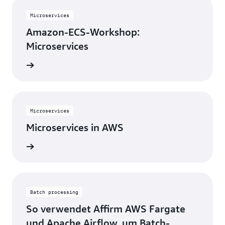
Microservices
Amazon-ECS-Workshop:
Microservices
ationen
Microservices
Microservices in AWS
ationen
Batch processing
So verwendet Affirm AWS Fargate
und Apache Airflow, um Batch-