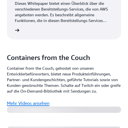
Dieses Whitepaper bietet einen Überblick über die
verschiedenen Bereitstellungs-Services, die von AWS
angeboten werden. Es beschreibt allgemeine
Funktionen, die in diesen Bereitstellungs-Services
verfügbar sind und beschreibt grundlegende Strategien
m Lesen
zum Bereitstellen und Aktualisieren von Anwendungs-
Stacks.
Containers from the Couch
Container from the Couch, gehostet von unseren
Entwicklerbefürwortern, bietet neue Produkteinführungen,
Partner- und Kundengeschichten, geführte Tutorials sowie von
Bereitstellen einer produktionsbereiten Wordpress-
Kunden gewünschte Themen. Schalte auf Twitch ein oder greife
Site in wenigen Minuten mit der AWS-Copilot-CLI
auf die On-Demand-Bibliothek mit Sendungen zu.
Welche Load-Balancer-Optionen stehen Ihnen mit
Mehr Videos ansehen
Amazon EKS zur Verfügung und wie wählen Sie diese
aus?
Greifen Sie mit ECS Exec aus der Ferne auf Ihre