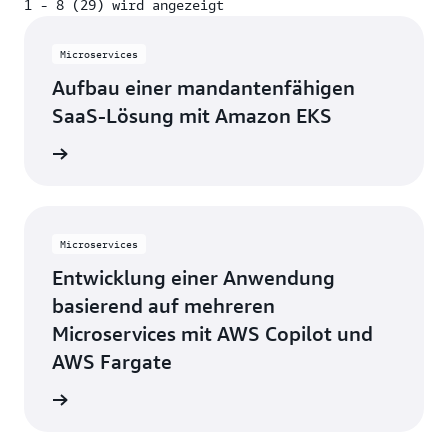
1 - 8 (29) wird angezeigt
1 - 8 (29) wird angezeigt
Microservices
Aufbau einer mandantenfähigen
SaaS-Lösung mit Amazon EKS
ationen
Microservices
Entwicklung einer Anwendung
basierend auf mehreren
Microservices mit AWS Copilot und
AWS Fargate
ationen