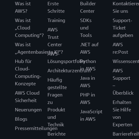
Was ist
Erste
Builder
Kontaktiere
AWS?
Schritte
Center
Sie uns
Was ist
Training
SDKs
Support-
„Cloud
und
Ticket
AWS
Computing“?
Tools
aufgeben
Trust
Was ist
Center
.NET auf
AWS
„Agentenbasierte KI“?
AWS
re:Post
AWS-
Hub für
Lösungsportfolio
Python
Wissenscen
Cloud-
in AWS
Architekturzentrum
AWS
Computing-
Java in
Support
Häufig
Konzepte
AWS
–
gestellte
AWS Cloud
Überblick
Fragen
PHP in
Sicherheit
zu
AWS
Erhalten
Neuerungen
Produkt
Sie Hilfe
JavaScript
und
von
Blogs
in AWS
Technik
Experten
Pressemitteilungen
Berichte
Barrierefrei